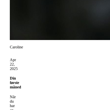
Caroline
Apr
22,
2025
Din
første
måned
Når
du
har