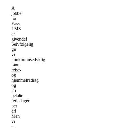
Å
jobbe
for
Easy
LMS
er
givende!
Selvfølgelig
gir
vi
konkurransedyktig
lønn,
reise-
og
hjemmefradrag
og
25
betalte
feriedager
per
år!
Men
vi
er