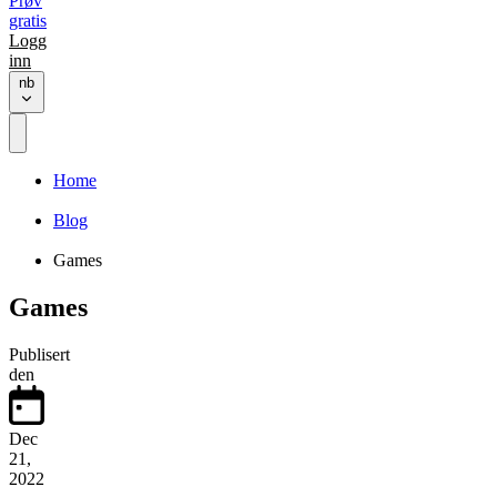
Prøv
gratis
Logg
inn
nb
Home
Blog
Games
Games
Publisert
den
Dec
21,
2022