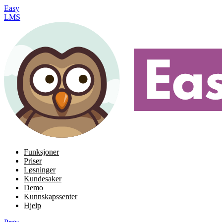
Easy
LMS
Funksjoner
Priser
Løsninger
Kundesaker
Demo
Kunnskapssenter
Hjelp