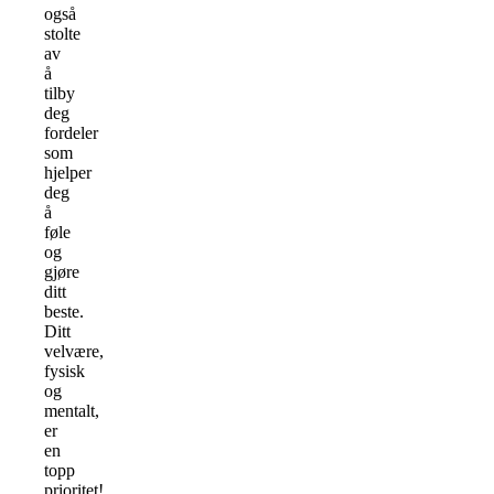
også
stolte
av
å
tilby
deg
fordeler
som
hjelper
deg
å
føle
og
gjøre
ditt
beste.
Ditt
velvære,
fysisk
og
mentalt,
er
en
topp
prioritet!