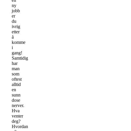
en
ny
jobb
er
du
ivrig
etter
å
komme
i
gang!
Samtidig
har
man
som
oftest
alltid
en
sunn
dose
nerver.
Hva
venter
deg?
Hvordan