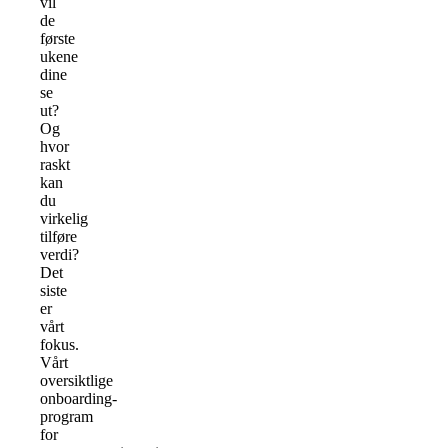
vil
de
første
ukene
dine
se
ut?
Og
hvor
raskt
kan
du
virkelig
tilføre
verdi?
Det
siste
er
vårt
fokus.
Vårt
oversiktlige
onboarding-
program
for