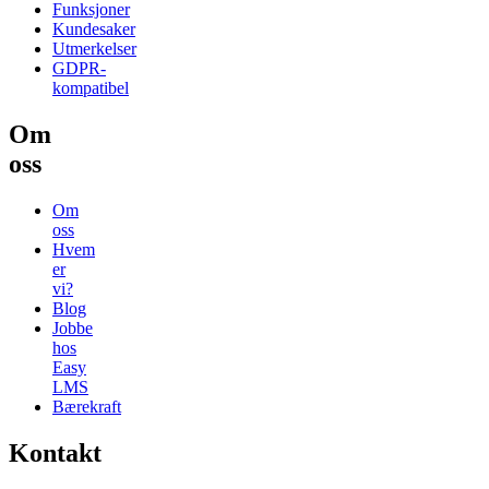
Funksjoner
Kundesaker
Utmerkelser
GDPR-
kompatibel
Om
oss
Om
oss
Hvem
er
vi?
Blog
Jobbe
hos
Easy
LMS
Bærekraft
Kontakt