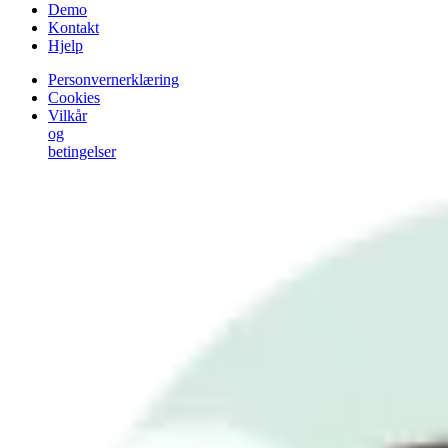
Demo
Kontakt
Hjelp
Personvernerklæring
Cookies
Vilkår
og
betingelser