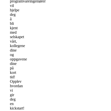
programvareingeniører
vil
hjelpe
deg
å
bli
kjent
med
selskapet
vårt,
kollegene
dine
og
oppgavene
dine
på
kort
tid!
Opplev
hvordan
vi
gir
deg
en
kickstart!