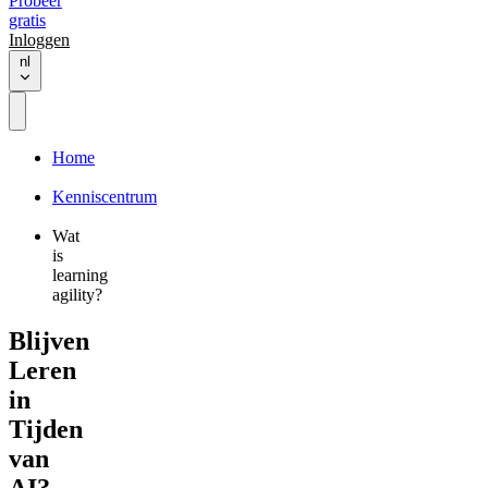
Probeer
gratis
Inloggen
nl
Home
Kenniscentrum
Wat
is
learning
agility?
Blijven
Leren
in
Tijden
van
AI?