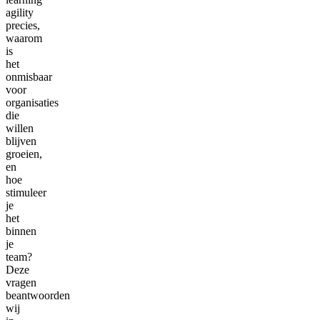
agility
precies,
waarom
is
het
onmisbaar
voor
organisaties
die
willen
blijven
groeien,
en
hoe
stimuleer
je
het
binnen
je
team?
Deze
vragen
beantwoorden
wij