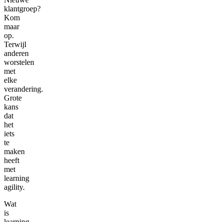
klantgroep?
Kom
maar
op.
Terwijl
anderen
worstelen
met
elke
verandering.
Grote
kans
dat
het
iets
te
maken
heeft
met
learning
agility.
Wat
is
learning