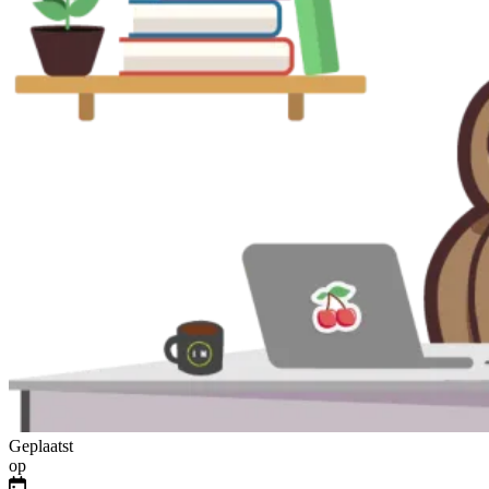
Geplaatst
op