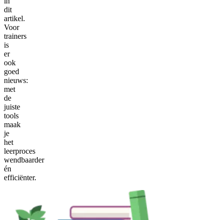
in
dit
artikel.
Voor
trainers
is
er
ook
goed
nieuws:
met
de
juiste
tools
maak
je
het
leerproces
wendbaarder
én
efficiënter.