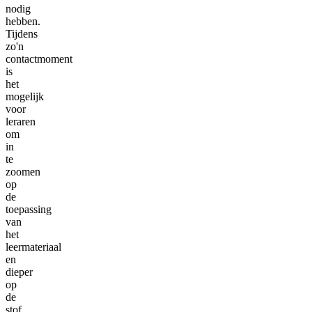
nodig
hebben.
Tijdens
zo'n
contactmoment
is
het
mogelijk
voor
leraren
om
in
te
zoomen
op
de
toepassing
van
het
leermateriaal
en
dieper
op
de
stof