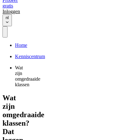
Probeer
gratis
Inloggen
nl
Home
Kenniscentrum
Wat
zijn
omgedraaide
klassen
Wat
zijn
omgedraaide
klassen?
Dat
leggen