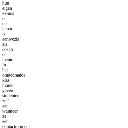
hun
eigen
kennis
en
de
leraar
is
aanwezig
als
coach
en
mentor.
In
het
omgedraaide
klas
model,
geven
studenten
zelf
aan
wanneer
ze
een
contactmoment