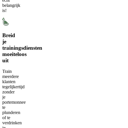
echt
belangrijk
is!
Breid
je
trainingsdiensten
moeiteloos
uit
Train
meerdere
klanten
tegelijkertijd
zonder
je
portemonnee
te
plunderen
of te
verdrinken
in