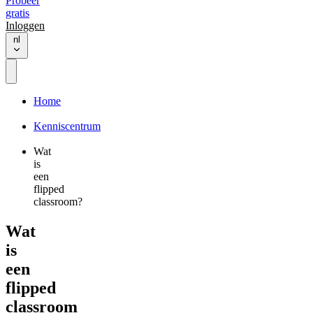
Probeer
gratis
Inloggen
nl
Home
Kenniscentrum
Wat
is
een
flipped
classroom?
Wat
is
een
flipped
classroom