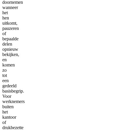
doornemen
wanneer
het
hen
uitkomt,
pauzeren
of
bepaalde
delen
opnieuw
bekijken,
en
komen
zo
tot
een
gedeeld
basisbegrip.
Voor
werknemers
buiten
het
kantoor
of
drukbezette