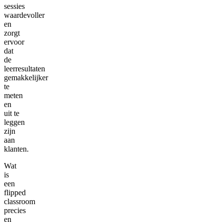
sessies
waardevoller
en
zorgt
ervoor
dat
de
leerresultaten
gemakkelijker
te
meten
en
uit te
leggen
zijn
aan
klanten.
Wat
is
een
flipped
classroom
precies
en