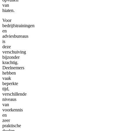
van
hiaten.
Voor
bedrijfstrainingen
en
adviesbureaus
is
deze
verschuiving
bijzonder
krachtig.
Deelnemers
hebben
vaak
beperkte
tijd,
verschillende
niveaus
van
voorkennis
en
zeer
praktische
doelen.