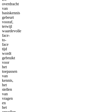
overdracht
van
basiskennis
gebeurt
vooraf,
terwijl
waardevolle
face-
to-
face
tijd
wordt
gebruikt
voor
het
toepassen
van
kennis,
het
stellen
van
vragen
en
het
opvullen