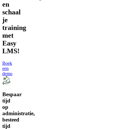
en
schaal
je
training
met
Easy
LMS!
Boek
een
demo
Bespaar
tijd
op
administratie,
besteed
tijd