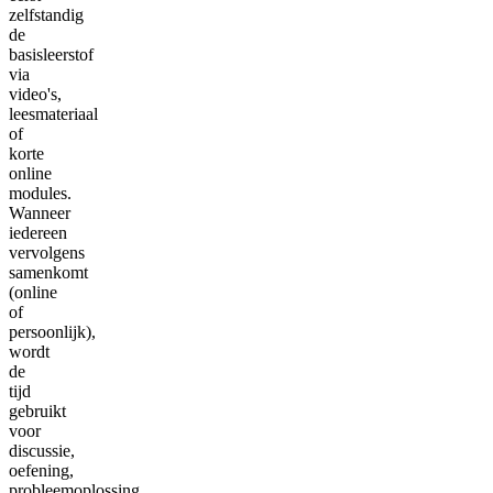
zelfstandig
de
basisleerstof
via
video's,
leesmateriaal
of
korte
online
modules.
Wanneer
iedereen
vervolgens
samenkomt
(online
of
persoonlijk),
wordt
de
tijd
gebruikt
voor
discussie,
oefening,
probleemoplossing