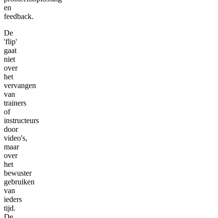
en
feedback.
De
'flip'
gaat
niet
over
het
vervangen
van
trainers
of
instructeurs
door
video's,
maar
over
het
bewuster
gebruiken
van
ieders
tijd.
De