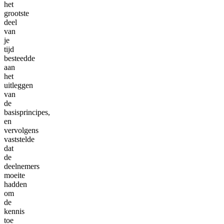
het
grootste
deel
van
je
tijd
besteedde
aan
het
uitleggen
van
de
basisprincipes,
en
vervolgens
vaststelde
dat
de
deelnemers
moeite
hadden
om
de
kennis
toe