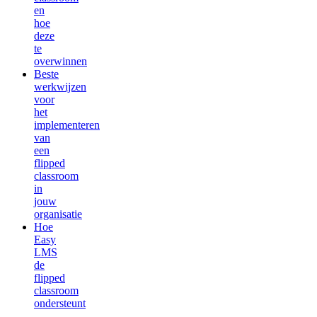
en
hoe
deze
te
overwinnen
Beste
werkwijzen
voor
het
implementeren
van
een
flipped
classroom
in
jouw
organisatie
Hoe
Easy
LMS
de
flipped
classroom
ondersteunt