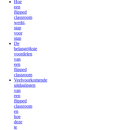
Hoe
een
flipped
classroom
werkt,
stap
voor
stap
De
belangrijkste
voordelen
van
een
flipped
classroom
Veelvoorkomende
uitdagingen
van
een
flipped
classroom
en
hoe
deze
te