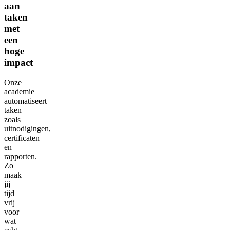
aan
taken
met
een
hoge
impact
Onze
academie
automatiseert
taken
zoals
uitnodigingen,
certificaten
en
rapporten.
Zo
maak
jij
tijd
vrij
voor
wat