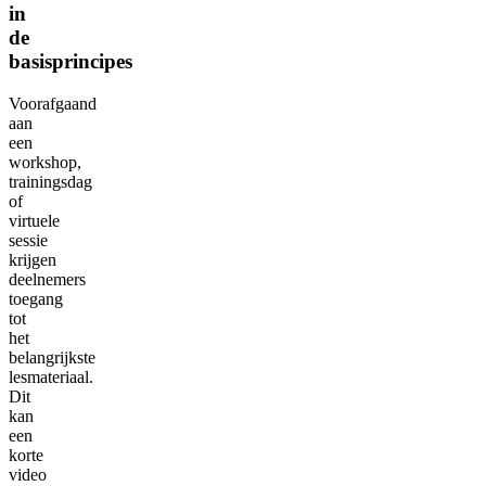
in
de
basisprincipes
Voorafgaand
aan
een
workshop,
trainingsdag
of
virtuele
sessie
krijgen
deelnemers
toegang
tot
het
belangrijkste
lesmateriaal.
Dit
kan
een
korte
video