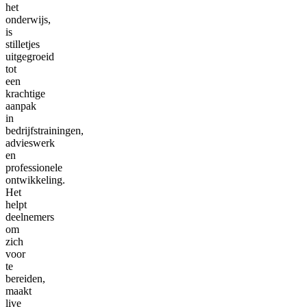
het
onderwijs,
is
stilletjes
uitgegroeid
tot
een
krachtige
aanpak
in
bedrijfstrainingen,
advieswerk
en
professionele
ontwikkeling.
Het
helpt
deelnemers
om
zich
voor
te
bereiden,
maakt
live