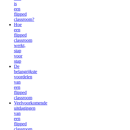
is
een
flipped
classroom?
Hoe
een
flipped
classroom
werkt,
stap
voor
stap
De
belangrijkste
voordelen
van
een
flipped
classroom
Veelvoorkomende
uitdagingen
van
een
flipped
classroom