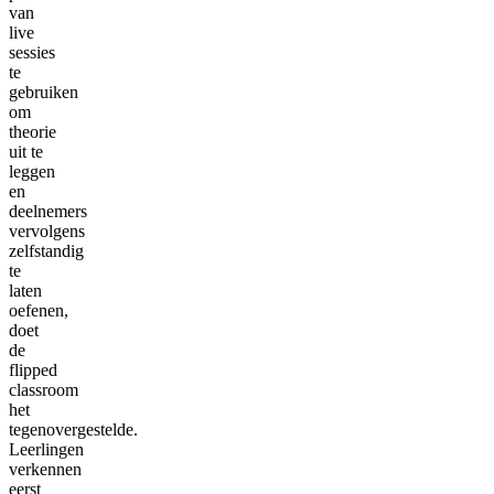
van
live
sessies
te
gebruiken
om
theorie
uit te
leggen
en
deelnemers
vervolgens
zelfstandig
te
laten
oefenen,
doet
de
flipped
classroom
het
tegenovergestelde.
Leerlingen
verkennen
eerst