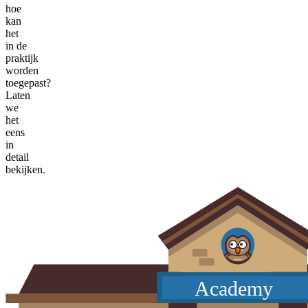
hoe
kan
het
in de
praktijk
worden
toegepast?
Laten
we
het
eens
in
detail
bekijken.