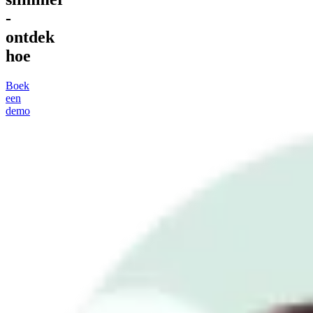
-
ontdek
hoe
Boek
een
demo