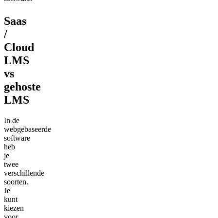
Saas
/
Cloud
LMS
vs
gehoste
LMS
In de
webgebaseerde
software
heb
je
twee
verschillende
soorten.
Je
kunt
kiezen
voor