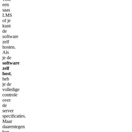
een
saas
LMS
of je
kunt
de
software
zelf
hosten.
Als
je de
software
zelf
host
,
heb
je de
volledige
controle
over
de
server
specificaties.
Maar
daarentegen
ben