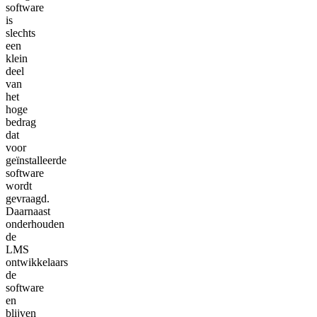
software
is
slechts
een
klein
deel
van
het
hoge
bedrag
dat
voor
geïnstalleerde
software
wordt
gevraagd.
Daarnaast
onderhouden
de
LMS
ontwikkelaars
de
software
en
blijven