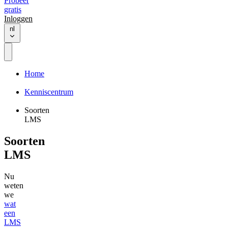
Probeer
gratis
Inloggen
nl
Home
Kenniscentrum
Soorten
LMS
Soorten
LMS
Nu
weten
we
wat
een
LMS