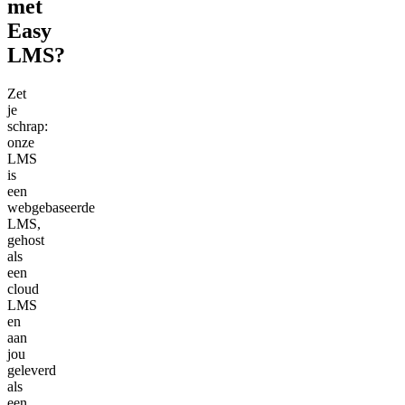
met
Easy
LMS?
Zet
je
schrap:
onze
LMS
is
een
webgebaseerde
LMS,
gehost
als
een
cloud
LMS
en
aan
jou
geleverd
als
een