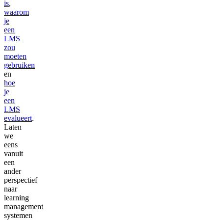
is
,
waarom
je
een
LMS
zou
moeten
gebruiken
en
hoe
je
een
LMS
evalueert
.
Laten
we
eens
vanuit
een
ander
perspectief
naar
learning
management
systemen