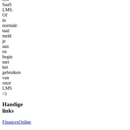
SaaS
LMS.
Of
in
normale
taal:
meld
je
aan
en
begin
met
het
gebruiken
van
onze
LMS
:-)
Handige
links
FinancesOnline