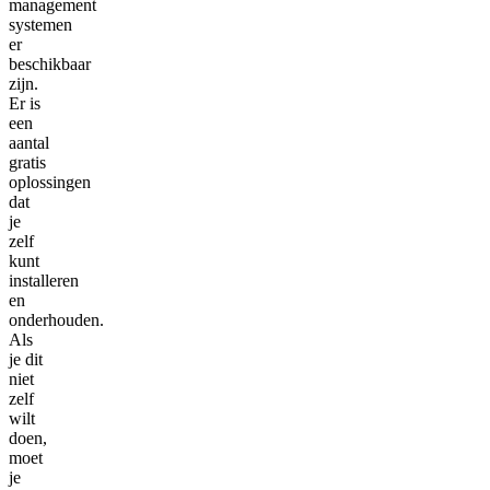
management
systemen
er
beschikbaar
zijn.
Er is
een
aantal
gratis
oplossingen
dat
je
zelf
kunt
installeren
en
onderhouden.
Als
je dit
niet
zelf
wilt
doen,
moet
je