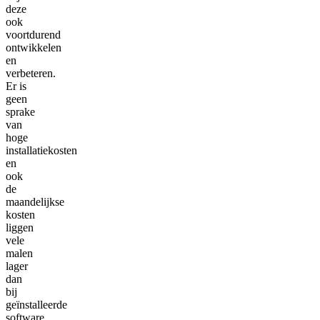
deze
ook
voortdurend
ontwikkelen
en
verbeteren.
Er is
geen
sprake
van
hoge
installatiekosten
en
ook
de
maandelijkse
kosten
liggen
vele
malen
lager
dan
bij
geïnstalleerde
software.