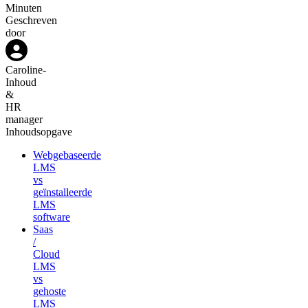
Minuten
Geschreven
door
Caroline
-
Inhoud
&
HR
manager
Inhoudsopgave
Webgebaseerde
LMS
vs
geïnstalleerde
LMS
software
Saas
/
Cloud
LMS
vs
gehoste
LMS