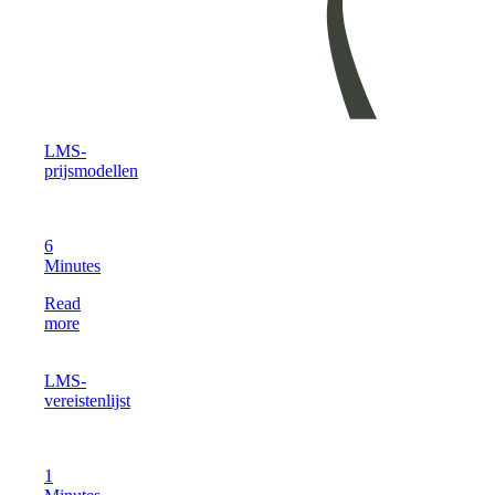
LMS-
prijsmodellen
6
Minutes
Read
more
LMS-
vereistenlijst
1