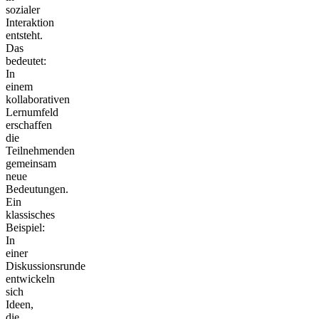
sozialer
Interaktion
entsteht.
Das
bedeutet:
In
einem
kollaborativen
Lernumfeld
erschaffen
die
Teilnehmenden
gemeinsam
neue
Bedeutungen.
Ein
klassisches
Beispiel:
In
einer
Diskussionsrunde
entwickeln
sich
Ideen,
die