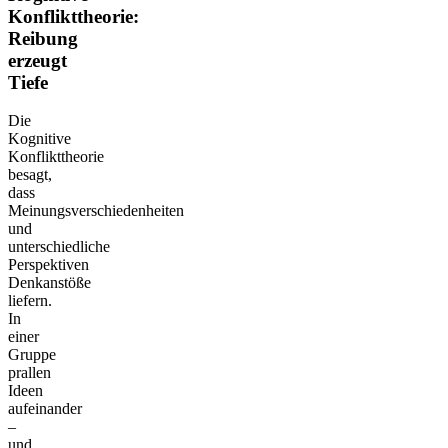
Konflikttheorie:
Reibung
erzeugt
Tiefe
Die
Kognitive
Konflikttheorie
besagt,
dass
Meinungsverschiedenheiten
und
unterschiedliche
Perspektiven
Denkanstöße
liefern.
In
einer
Gruppe
prallen
Ideen
aufeinander
–
und