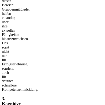
diesen
Bereich:
Gruppenmitglieder
helfen
einander,
über
ihre
aktuellen
Fähigkeiten
hinauszuwachsen.
Das
sorgt
nicht
nur
für
Erfolgserlebnisse,
sondern
auch
für
deutlich
schnellere
Kompetenzentwicklung.
3.
Kognitive