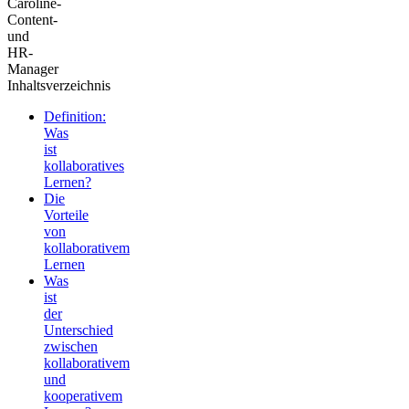
Caroline
-
Content-
und
HR-
Manager
Inhaltsverzeichnis
Definition:
Was
ist
kollaboratives
Lernen?
Die
Vorteile
von
kollaborativem
Lernen
Was
ist
der
Unterschied
zwischen
kollaborativem
und
kooperativem