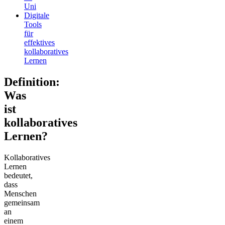
Uni
Digitale
Tools
für
effektives
kollaboratives
Lernen
Definition:
Was
ist
kollaboratives
Lernen?
Kollaboratives
Lernen
bedeutet,
dass
Menschen
gemeinsam
an
einem