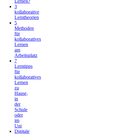
Lernen?
3
kollaborative
Lerntheorien
5
Methoden
für
kollaboratives
Lernen
am
Arbeitsplatz
7
Lerntipps
für
kollaboratives
Lernen
zu
Hause,
in
der
Schule
oder
im
Uni
Digitale