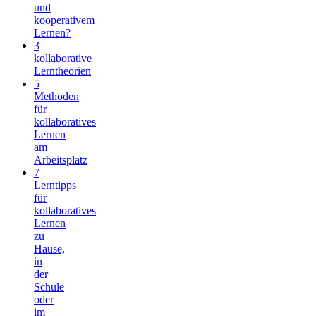
und
kooperativem
Lernen?
3
kollaborative
Lerntheorien
5
Methoden
für
kollaboratives
Lernen
am
Arbeitsplatz
7
Lerntipps
für
kollaboratives
Lernen
zu
Hause,
in
der
Schule
oder
im