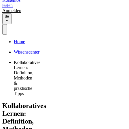
Kostenlos
testen
Anmelden
de
Home
Wissenscenter
Kollaboratives
Lernen:
Definition,
Methoden
&
praktische
Tipps
Kollaboratives
Lernen:
Definition,
Methoden