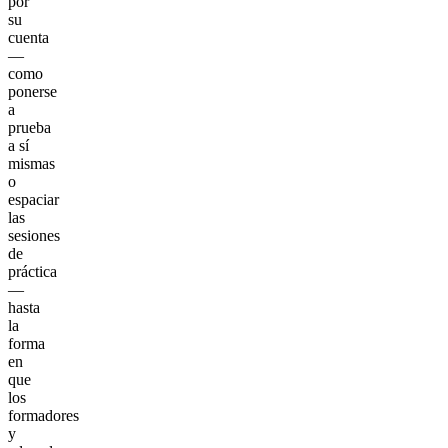
por
su
cuenta
—
como
ponerse
a
prueba
a sí
mismas
o
espaciar
las
sesiones
de
práctica
—
hasta
la
forma
en
que
los
formadores
y