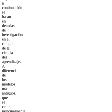
a
continuación
se
basan
en
décadas
de
investigación
en el
campo
de la
ciencia
del
aprendizaje.
A
diferencia
de
los
modelos
más
antiguos,
que
se
centran
principalmente