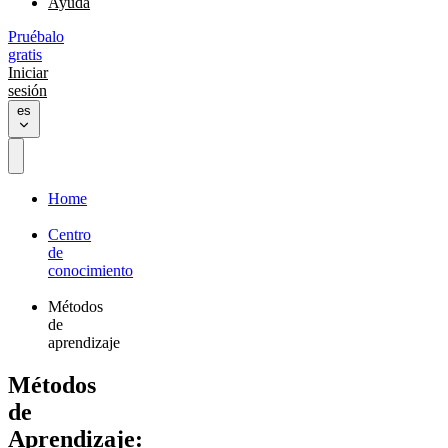
Ayuda
Pruébalo
gratis
Iniciar
sesión
es
Home
Centro
de
conocimiento
Métodos
de
aprendizaje
Métodos
de
Aprendizaje: