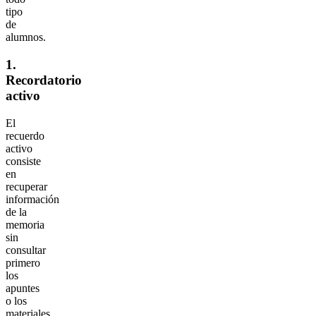
tipo
de
alumnos.
1.
Recordatorio
activo
El
recuerdo
activo
consiste
en
recuperar
información
de la
memoria
sin
consultar
primero
los
apuntes
o los
materiales.