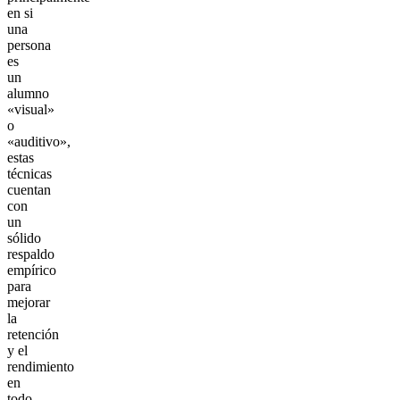
en si
una
persona
es
un
alumno
«visual»
o
«auditivo»,
estas
técnicas
cuentan
con
un
sólido
respaldo
empírico
para
mejorar
la
retención
y el
rendimiento
en
todo