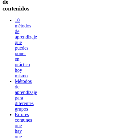
de
contenidos
10
métodos
de
aprendizaje
que
puedes
poner
en
práctica
hoy
mismo
Métodos
de
aprendizaje
para
diferentes
grupos
Errores
comunes
que
hay
que