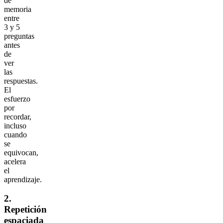
de
memoria
entre
3 y 5
preguntas
antes
de
ver
las
respuestas.
El
esfuerzo
por
recordar,
incluso
cuando
se
equivocan,
acelera
el
aprendizaje.
2.
Repetición
espaciada