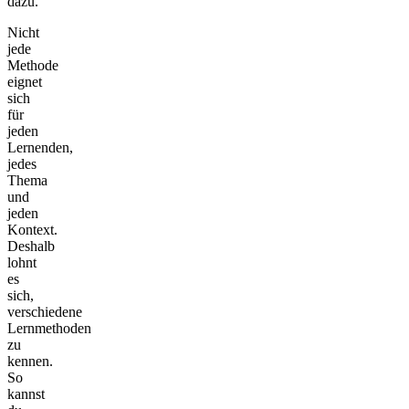
dazu.
Nicht
jede
Methode
eignet
sich
für
jeden
Lernenden,
jedes
Thema
und
jeden
Kontext.
Deshalb
lohnt
es
sich,
verschiedene
Lernmethoden
zu
kennen.
So
kannst