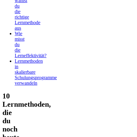
wählst
du
die
richtige
Lernmethode
aus
Wie
misst
du
die
Lerneffektivität?
Lernmethoden
in
skalierbare
Schulungsprogramme
verwandeln
10
Lernmethoden,
die
du
noch