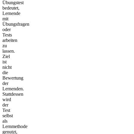
Übungstest
bedeutet,
Lernende
mit
Übungsfragen
oder
Tests
arbeiten
zu
lassen.
Ziel
ist
nicht
die
Bewertung
der
Lernenden.
Stattdessen
wird
der
Test
selbst
als
Lernmethode
genutzt,