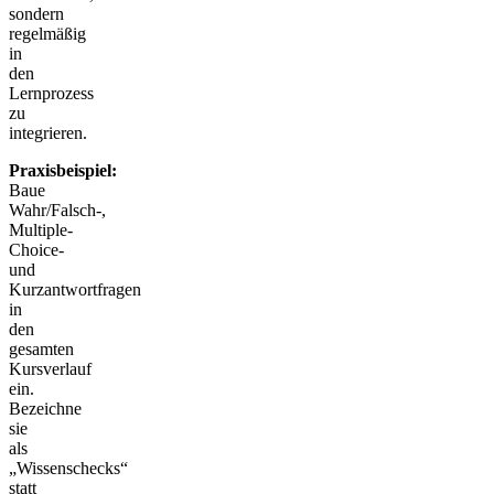
sondern
regelmäßig
in
den
Lernprozess
zu
integrieren.
Praxisbeispiel:
Baue
Wahr/Falsch-,
Multiple-
Choice-
und
Kurzantwortfragen
in
den
gesamten
Kursverlauf
ein.
Bezeichne
sie
als
„Wissenschecks“
statt