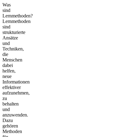
Was
sind
Lernmethoden?
Lernmethoden
sind
strukturierte
Ansätze
und
Techniken,
die
Menschen
dabei
helfen,
neue
Informationen
effektiver
aufzunehmen,
zu
behalten
und
anzuwenden.
Dazu
gehören
Methoden
für