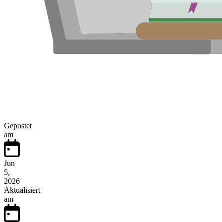
Gepostet
am
Jun
5,
2026
Aktualisiert
am