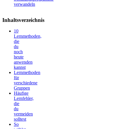
verwandeln
Inhaltsverzeichnis
10
Lernmethoden,
die
du
noch
heute
anwenden
kannst
Lernmethoden
für
verschiedene
Gruppen
Häufige
Lernfehler,
die
du
vermeiden
solltest
So