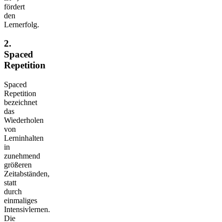
fördert
den
Lernerfolg.
2.
Spaced
Repetition
Spaced
Repetition
bezeichnet
das
Wiederholen
von
Lerninhalten
in
zunehmend
größeren
Zeitabständen,
statt
durch
einmaliges
Intensivlernen.
Die