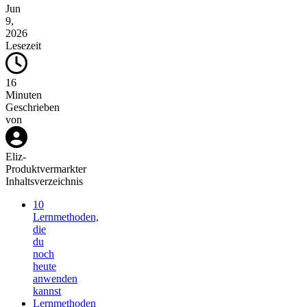
Jun
9,
2026
Lesezeit
16
Minuten
Geschrieben
von
Eliz
-
Produktvermarkter
Inhaltsverzeichnis
10
Lernmethoden,
die
du
noch
heute
anwenden
kannst
Lernmethoden