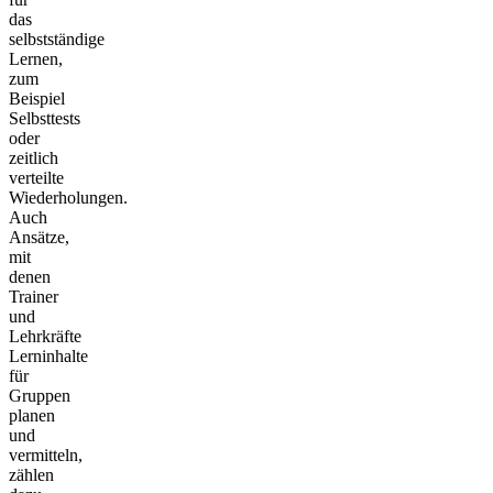
das
selbstständige
Lernen,
zum
Beispiel
Selbsttests
oder
zeitlich
verteilte
Wiederholungen.
Auch
Ansätze,
mit
denen
Trainer
und
Lehrkräfte
Lerninhalte
für
Gruppen
planen
und
vermitteln,
zählen