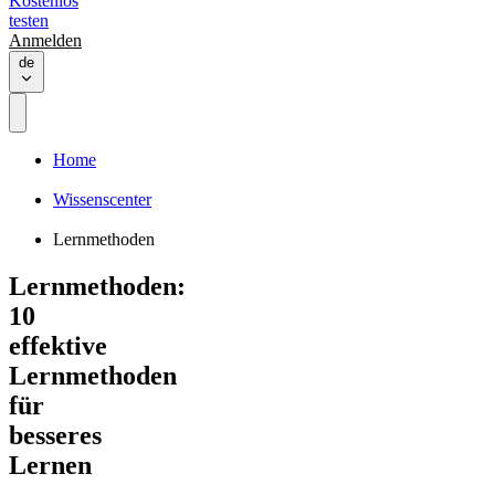
Kostenlos
testen
Anmelden
de
Home
Wissenscenter
Lernmethoden
Lernmethoden:
10
effektive
Lernmethoden
für
besseres
Lernen