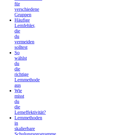
für
verschiedene
Gruppen
Häufige
Lernfehler,
die
du
vermeiden
solltest
So
wählst
du
die
richtige
Lernmethode
aus
Wie
misst
du
die
Lerneffektivität?
Lernmethoden
in
skalierbare
Schulungsprogramme