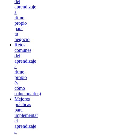
del
aprendizaje
a
ritmo
propio
para
tu
negocio
Retos
comunes
del
aprendizaje
a
ritmo
propio
(y
cómo
solucionarlos)
Mejores
prácticas
para
implementar
el
aprendizaje
a