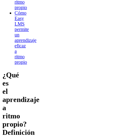
ritmo
propio
Cómo
Easy
LMS
permite
un
aprendizaje
eficaz
a
ritmo
propio
¿Qué
es
el
aprendizaje
a
ritmo
propio?
Definición