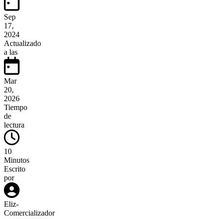
Sep
17,
2024
Actualizado
a las
Mar
20,
2026
Tiempo
de
lectura
10
Minutos
Escrito
por
Eliz
-
Comercializador