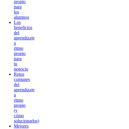
propio
para
los
alumnos
Los
beneficios
del
aprendizaje
a
ritmo
propio
para
tu
negocio
Retos
comunes
del
aprendizaje
a
ritmo
propio
(y
cómo
solucionarlos)
Mejores