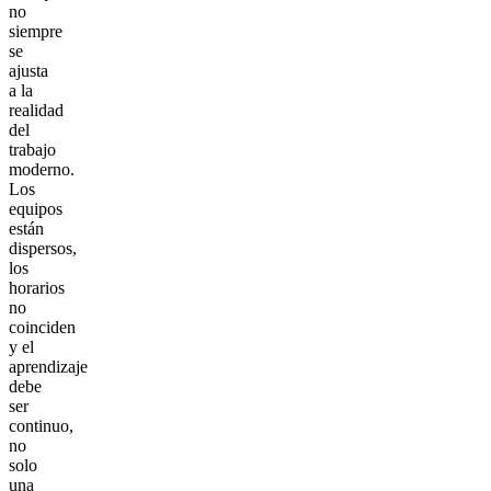
no
siempre
se
ajusta
a la
realidad
del
trabajo
moderno.
Los
equipos
están
dispersos,
los
horarios
no
coinciden
y el
aprendizaje
debe
ser
continuo,
no
solo
una