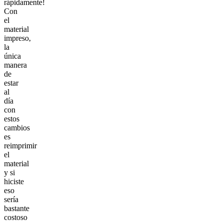
rápidamente!
Con
el
material
impreso,
la
única
manera
de
estar
al
día
con
estos
cambios
es
reimprimir
el
material
y si
hiciste
eso
sería
bastante
costoso