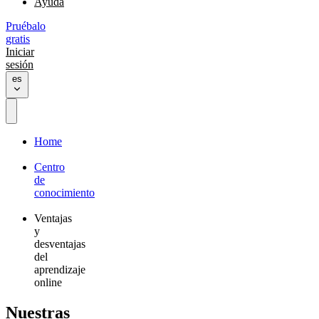
Ayuda
Pruébalo
gratis
Iniciar
sesión
es
Home
Centro
de
conocimiento
Ventajas
y
desventajas
del
aprendizaje
online
Nuestras