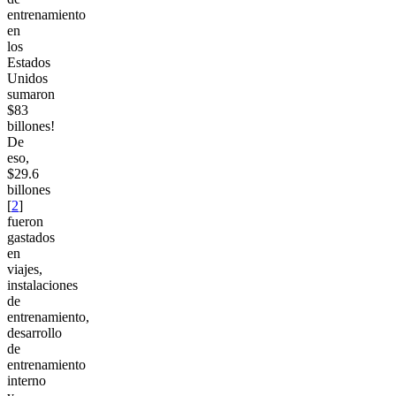
entrenamiento
en
los
Estados
Unidos
sumaron
$83
billones!
De
eso,
$29.6
billones
[
2
]
fueron
gastados
en
viajes,
instalaciones
de
entrenamiento,
desarrollo
de
entrenamiento
interno