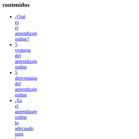
contenidos
¿Qué
es
el
aprendizaje
online?
5
ventajas
del
aprendizaje
online
5
desventajas
del
aprendizaje
online
¿Es
el
aprendizaje
online
lo
adecuado
para