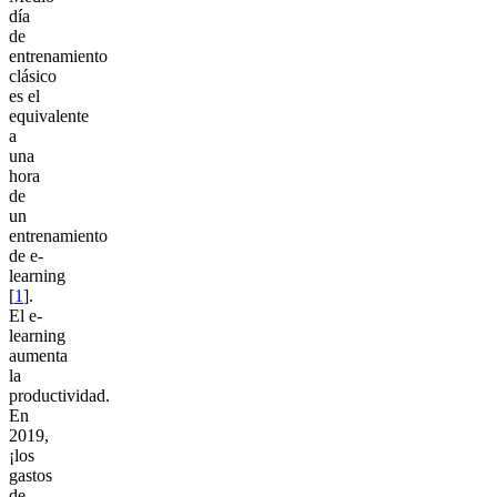
día
de
entrenamiento
clásico
es el
equivalente
a
una
hora
de
un
entrenamiento
de e-
learning
[
1
].
El e-
learning
aumenta
la
productividad.
En
2019,
¡los
gastos
de