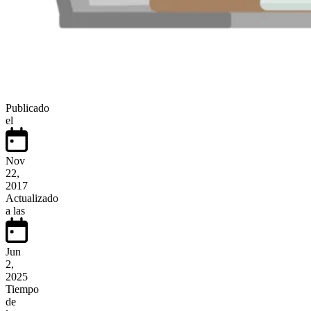
Publicado
el
Nov
22,
2017
Actualizado
a las
Jun
2,
2025
Tiempo
de