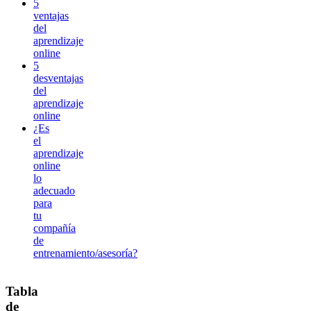
5
ventajas
del
aprendizaje
online
5
desventajas
del
aprendizaje
online
¿Es
el
aprendizaje
online
lo
adecuado
para
tu
compañía
de
entrenamiento/asesoría?
Tabla
de