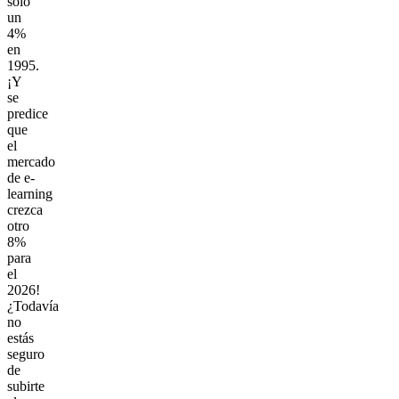
solo
un
4%
en
1995.
¡Y
se
predice
que
el
mercado
de e-
learning
crezca
otro
8%
para
el
2026!
¿Todavía
n
o
estás
seguro
de
subirte