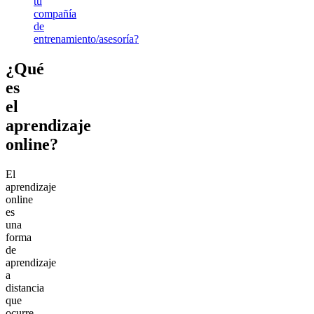
tu
compañía
de
entrenamiento/asesoría?
¿Qué
es
el
aprendizaje
online?
El
aprendizaje
online
es
una
forma
de
aprendizaje
a
distancia
que
ocurre