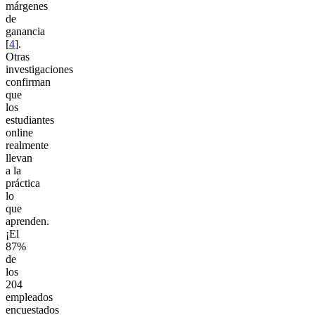
márgenes
de
ganancia
[
4
].
Otras
investigaciones
confirman
que
los
estudiantes
online
realmente
llevan
a la
práctica
lo
que
aprenden.
¡El
87%
de
los
204
empleados
encuestados