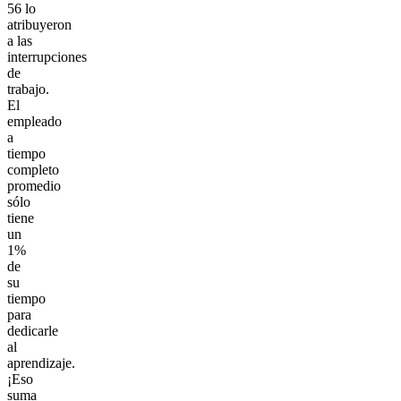
56 lo
atribuyeron
a las
interrupciones
de
trabajo.
El
empleado
a
tiempo
completo
promedio
sólo
tiene
un
1%
de
su
tiempo
para
dedicarle
al
aprendizaje.
¡Eso
suma