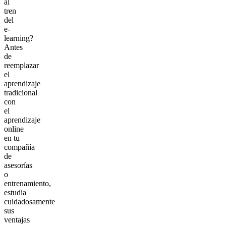
al
tren
del
e-
learning?
Antes
de
reemplazar
el
aprendizaje
tradicional
con
el
aprendizaje
online
en tu
compañía
de
asesorías
o
entrenamiento,
estudia
cuidadosamente
sus
ventajas