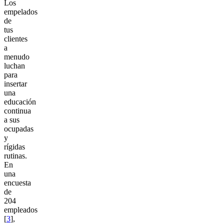
Los
empelados
de
tus
clientes
a
menudo
luchan
para
insertar
una
educación
continua
a sus
ocupadas
y
rígidas
rutinas.
En
una
encuesta
de
204
empleados
[
3
],