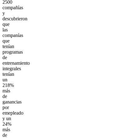
2500
compañías
y
descubrieron
que
las
companías
que
tenían
programas
de
entrenamiento
integrales
tenían
un
218%
más
de
ganancias
por
emepleado
y un
24%
más
de