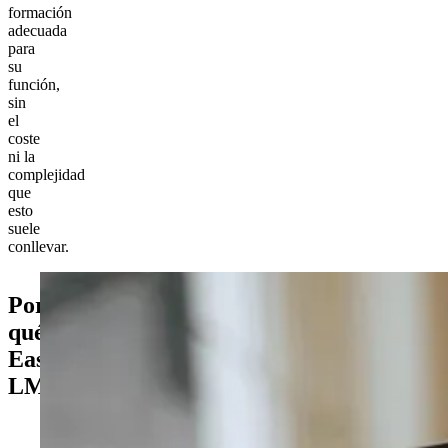
formación
adecuada
para
su
función,
sin
el
coste
ni la
complejidad
que
esto
suele
conllevar.
Por
qué
Easy
LMS