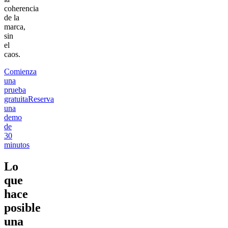
coherencia
de la
marca,
sin
el
caos.
Comienza
una
prueba
gratuita
Reserva
una
demo
de
30
minutos
Lo
que
hace
posible
una