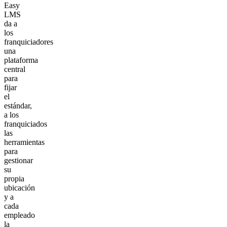
Easy
LMS
da a
los
franquiciadores
una
plataforma
central
para
fijar
el
estándar,
a los
franquiciados
las
herramientas
para
gestionar
su
propia
ubicación
y a
cada
empleado
la