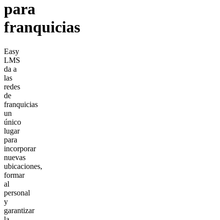
para
franquicias
Easy
LMS
da a
las
redes
de
franquicias
un
único
lugar
para
incorporar
nuevas
ubicaciones,
formar
al
personal
y
garantizar
la