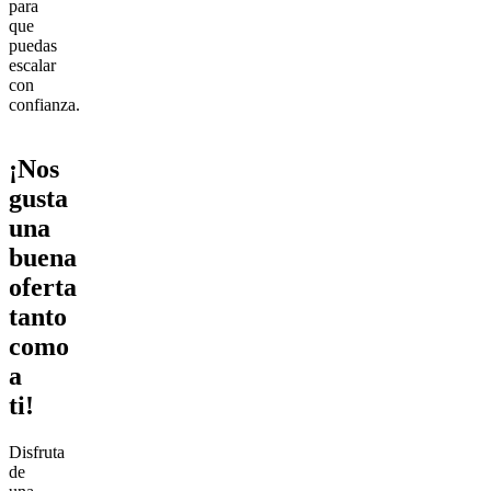
para
que
puedas
escalar
con
confianza.
¡Nos
gusta
una
buena
oferta
tanto
como
a
ti!
Disfruta
de