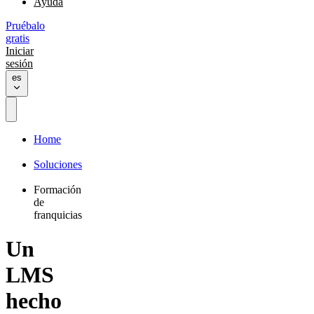
Ayuda
Pruébalo
gratis
Iniciar
sesión
es
Home
Soluciones
Formación
de
franquicias
Un
LMS
hecho