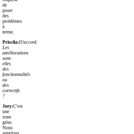
de
poser
des
problèmes
à
terme.
Priscila:
D'accord.
Les
améliorations
sont-
elles
des
fonctionnalités
ou
des
correctifs
?
Joey:
C'est
une
zone
grise.
Nous
appelons