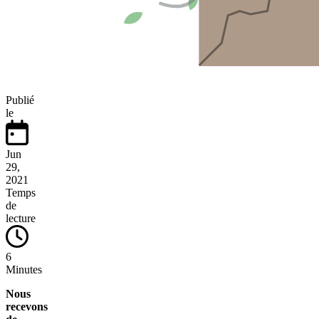
Publié
le
Jun
29,
2021
Temps
de
lecture
6
Minutes
Nous
recevons