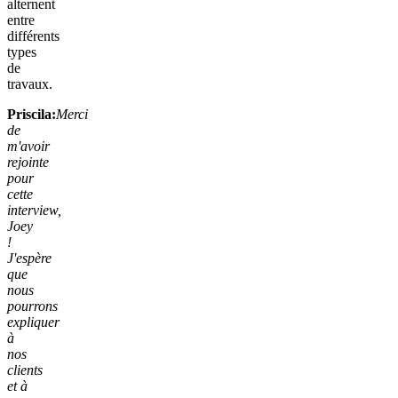
alternent
entre
différents
types
de
travaux.
Priscila:
Merci
de
m'avoir
rejointe
pour
cette
interview,
Joey
!
J'espère
que
nous
pourrons
expliquer
à
nos
clients
et à