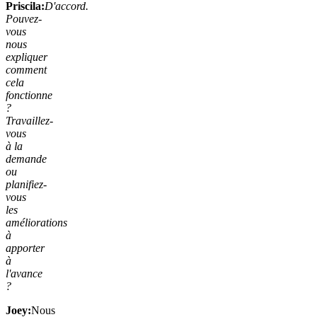
Priscila:
D'accord.
Pouvez-
vous
nous
expliquer
comment
cela
fonctionne
?
Travaillez-
vous
à la
demande
ou
planifiez-
vous
les
améliorations
à
apporter
à
l'avance
?
Joey:
Nous