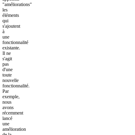
"améliorations"
les
éléments
qui
s'ajoutent
à
une
fonctionnalité
existante.
Il ne
s'agit
pas
d'une
toute
nouvelle
fonctionnalité.
Par
exemple,
nous
avons
récemment
lancé
une
amélioration
de la