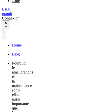
Aide
Essai
gratuit
Connexion
fr
Home
Blog
Pourquoi
les
améliorations
et
la
maintenance
sont-
elles
aussi
importantes
que