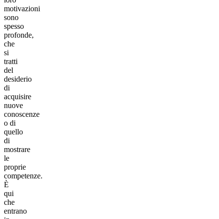
motivazioni
sono
spesso
profonde,
che
si
tratti
del
desiderio
di
acquisire
nuove
conoscenze
o di
quello
di
mostrare
le
proprie
competenze.
È
qui
che
entrano