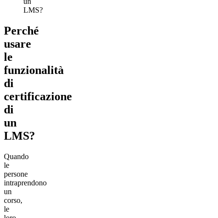
un
LMS?
Perché
usare
le
funzionalità
di
certificazione
di
un
LMS?
Quando
le
persone
intraprendono
un
corso,
le
loro