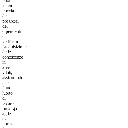
puoi
tenere
traccia
dei
progressi
dei
dipendenti
e
verificare
l'acquisizione
delle
conoscenze
in
aree
vitali,
assicurando
che
il tuo
luogo
di
lavoro
rimanga
agile
e a
norma