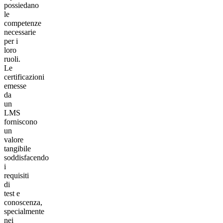
possiedano
le
competenze
necessarie
per i
loro
ruoli.
Le
certificazioni
emesse
da
un
LMS
forniscono
un
valore
tangibile
soddisfacendo
i
requisiti
di
test e
conoscenza,
specialmente
nei