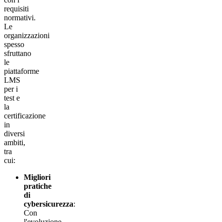
requisiti
normativi.
Le
organizzazioni
spesso
sfruttano
le
piattaforme
LMS
per i
test e
la
certificazione
in
diversi
ambiti,
tra
cui:
Migliori
pratiche
di
cybersicurezza
:
Con
l'evoluzione