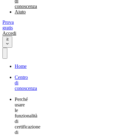
di
conoscenza
Aiuto
Prova
gratis
Accedi
it
Home
Centro
di
conoscenza
Perché
usare
le
funzionalità
di
certificazione
di