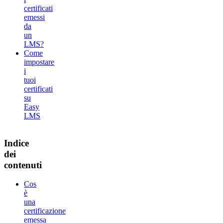
certificati
emessi
da
un
LMS?
Come
impostare
i
tuoi
certificati
su
Easy
LMS
Indice
dei
contenuti
Cos
è
una
certificazione
emessa