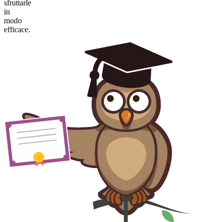
sfruttarle
in
modo
efficace.