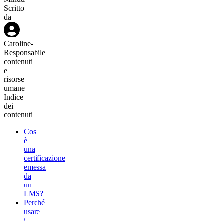
Scritto
da
Caroline
-
Responsabile
contenuti
e
risorse
umane
Indice
dei
contenuti
Cos
è
una
certificazione
emessa
da
un
LMS?
Perché
usare
i