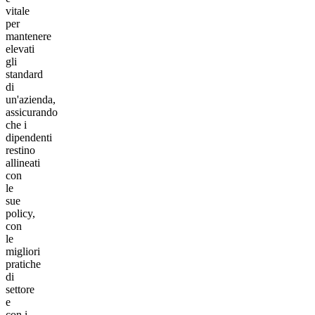
vitale
per
mantenere
elevati
gli
standard
di
un'azienda,
assicurando
che i
dipendenti
restino
allineati
con
le
sue
policy,
con
le
migliori
pratiche
di
settore
e
con i