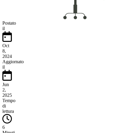
Postato
il
Oct
8,
2024
Aggiornato
il
Jun
2,
2025
Tempo
di
lettura
6
Minuti