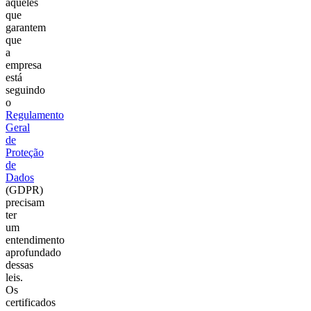
aqueles
que
garantem
que
a
empresa
está
seguindo
o
Regulamento
Geral
de
Proteção
de
Dados
(GDPR)
precisam
ter
um
entendimento
aprofundado
dessas
leis.
Os
certificados