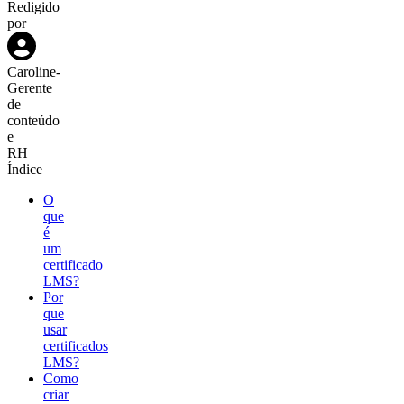
Redigido
por
Caroline
-
Gerente
de
conteúdo
e
RH
Índice
O
que
é
um
certificado
LMS?
Por
que
usar
certificados
LMS?
Como
criar