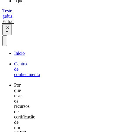
Ajuda
Teste
grátis
Entrar
pt
Início
Centro
de
conhecimento
Por
que
usar
os
recursos
de
certificação
de
um