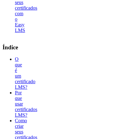
seus
certificados
com
o
Easy
LMS
Índice
O
que
é
um
certificado
LMS?
Por
que
usar
certificados
LMS?
Como
criar
seus
certificados