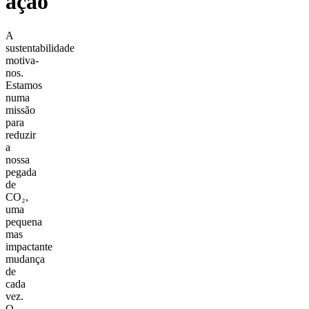
ação
A
sustentabilidade
motiva-
nos.
Estamos
numa
missão
para
reduzir
a
nossa
pegada
de
CO₂,
uma
pequena
mas
impactante
mudança
de
cada
vez.
O