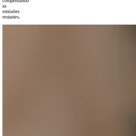
compensando
as
emissões
restantes.