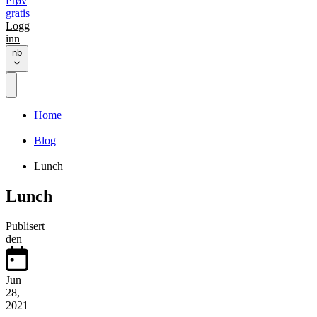
Prøv
gratis
Logg
inn
nb
Home
Blog
Lunch
Lunch
Publisert
den
Jun
28,
2021