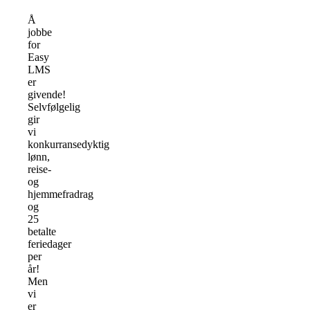
Å
jobbe
for
Easy
LMS
er
givende!
Selvfølgelig
gir
vi
konkurransedyktig
lønn,
reise-
og
hjemmefradrag
og
25
betalte
feriedager
per
år!
Men
vi
er