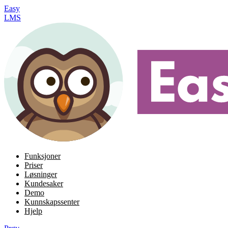
Easy
LMS
Funksjoner
Priser
Løsninger
Kundesaker
Demo
Kunnskapssenter
Hjelp