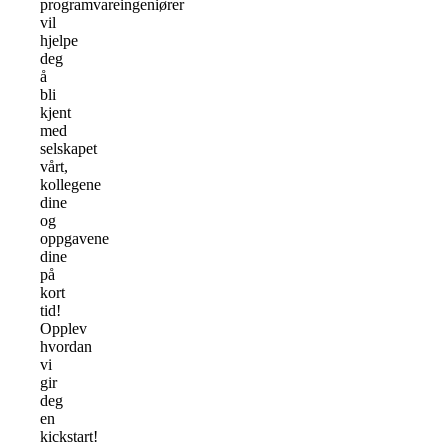
programvareingeniører
vil
hjelpe
deg
å
bli
kjent
med
selskapet
vårt,
kollegene
dine
og
oppgavene
dine
på
kort
tid!
Opplev
hvordan
vi
gir
deg
en
kickstart!