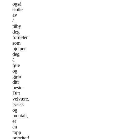
også
stolte
av
å
tilby
deg
fordeler
som
hjelper
deg
å
føle
og
gjøre
ditt
beste.
Ditt
velvære,
fysisk
og
mentalt,
er
en
topp
prioritet!