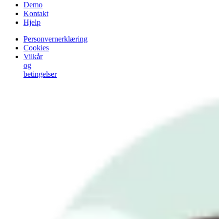
Demo
Kontakt
Hjelp
Personvernerklæring
Cookies
Vilkår
og
betingelser