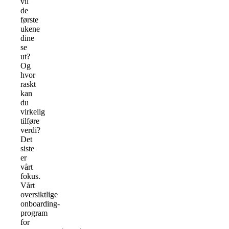
vil
de
første
ukene
dine
se
ut?
Og
hvor
raskt
kan
du
virkelig
tilføre
verdi?
Det
siste
er
vårt
fokus.
Vårt
oversiktlige
onboarding-
program
for