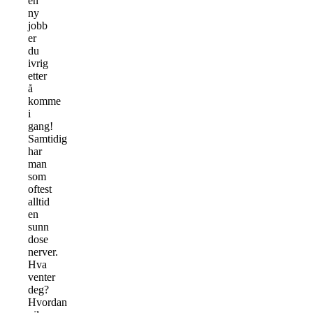
en
ny
jobb
er
du
ivrig
etter
å
komme
i
gang!
Samtidig
har
man
som
oftest
alltid
en
sunn
dose
nerver.
Hva
venter
deg?
Hvordan