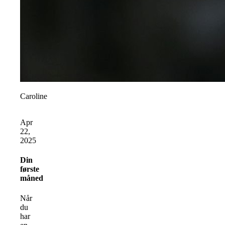
Caroline
Apr
22,
2025
Din
første
måned
Når
du
har