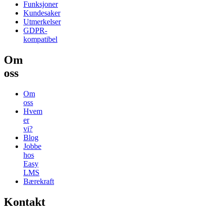
Funksjoner
Kundesaker
Utmerkelser
GDPR-
kompatibel
Om
oss
Om
oss
Hvem
er
vi?
Blog
Jobbe
hos
Easy
LMS
Bærekraft
Kontakt