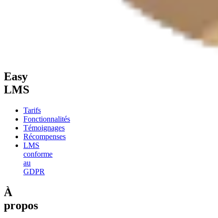
Easy
LMS
Tarifs
Fonctionnalités
Témoignages
Récompenses
LMS
conforme
au
GDPR
À
propos