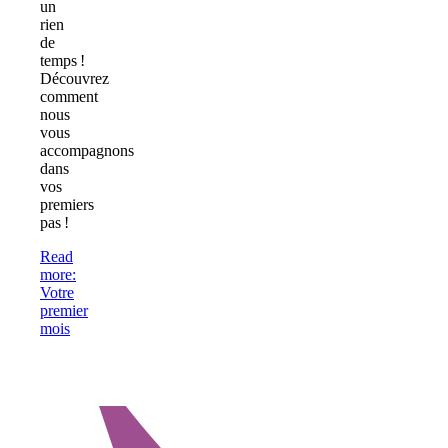
un
rien
de
temps !
Découvrez
comment
nous
vous
accompagnons
dans
vos
premiers
pas !
Read
more
:
Votre
premier
mois