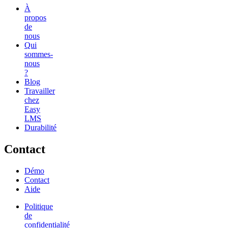
À
propos
de
nous
Qui
sommes-
nous
?
Blog
Travailler
chez
Easy
LMS
Durabilité
Contact
Démo
Contact
Aide
Politique
de
confidentialité