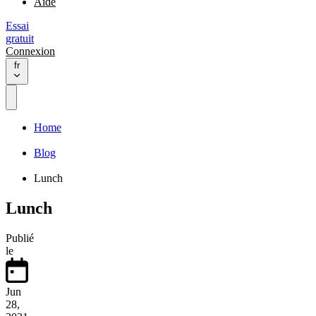
Aide
Essai
gratuit
Connexion
fr
Home
Blog
Lunch
Lunch
Publié
le
Jun
28,