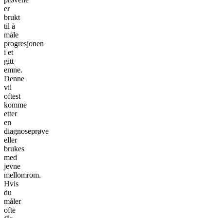
er
brukt
til å
måle
progresjonen
i et
gitt
emne.
Denne
vil
oftest
komme
etter
en
diagnoseprøve
eller
brukes
med
jevne
mellomrom.
Hvis
du
måler
ofte