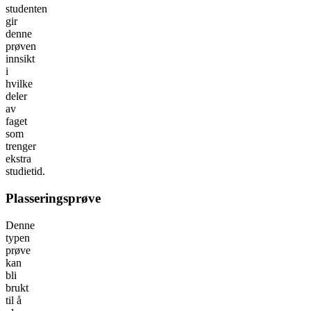
studenten
gir
denne
prøven
innsikt
i
hvilke
deler
av
faget
som
trenger
ekstra
studietid.
Plasseringsprøve
Denne
typen
prøve
kan
bli
brukt
til å