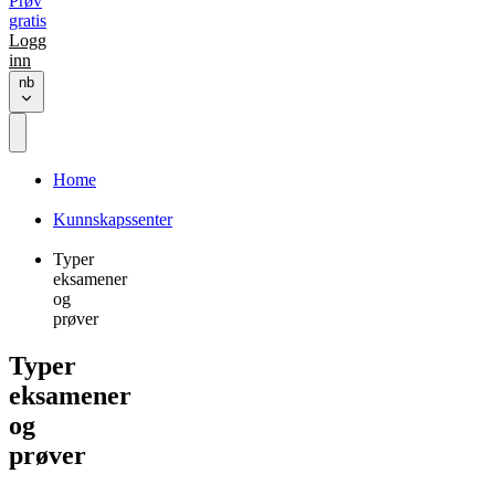
Prøv
gratis
Logg
inn
nb
Home
Kunnskapssenter
Typer
eksamener
og
prøver
Typer
eksamener
og
prøver