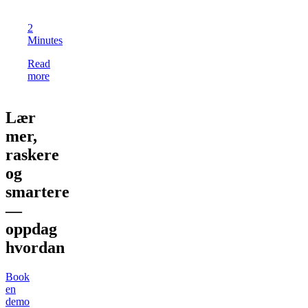
2
Minutes
Read
more
Lær
mer,
raskere
og
smartere
—
oppdag
hvordan
Book
en
demo