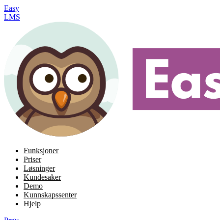
Easy
LMS
Funksjoner
Priser
Løsninger
Kundesaker
Demo
Kunnskapssenter
Hjelp