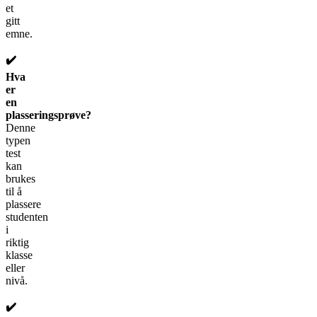
et
gitt
emne.
✔️
Hva
er
en
plasseringsprøve?
Denne
typen
test
kan
brukes
til å
plassere
studenten
i
riktig
klasse
eller
nivå.
✔️