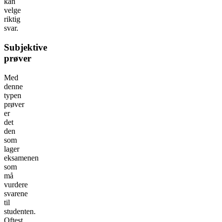
kan
velge
riktig
svar.
Subjektive
prøver
Med
denne
typen
prøver
er
det
den
som
lager
eksamenen
som
må
vurdere
svarene
til
studenten.
Oftest