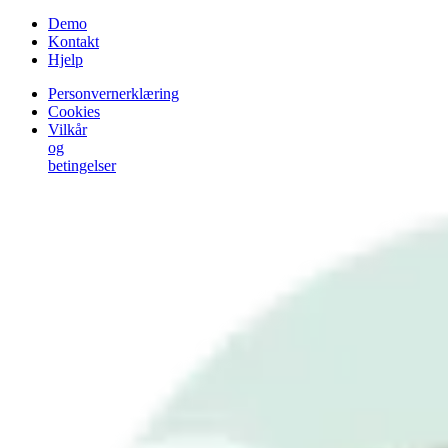
Demo
Kontakt
Hjelp
Personvernerklæring
Cookies
Vilkår
og
betingelser