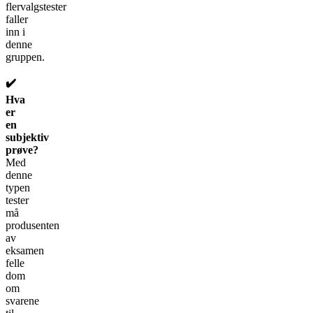
flervalgstester
faller
inn i
denne
gruppen.
✔️
Hva
er
en
subjektiv
prøve?
Med
denne
typen
tester
må
produsenten
av
eksamen
felle
dom
om
svarene