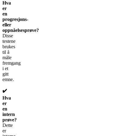
Hva
er
en
progresjons-
eller
oppnåelsesprøve?
Disse
testene
brukes
til å
måle
fremgang
i et
gitt
emne.
✔️
Hva
er
en
intern
prøve?
Dette
er