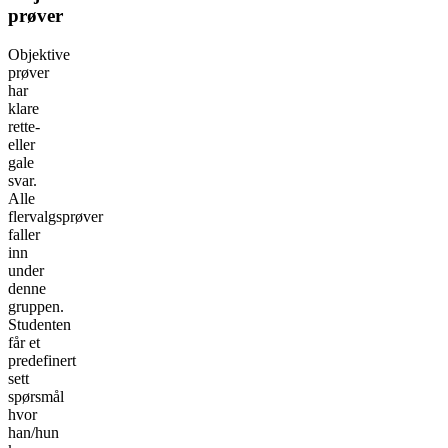
prøver
Objektive
prøver
har
klare
rette-
eller
gale
svar.
Alle
flervalgsprøver
faller
inn
under
denne
gruppen.
Studenten
får et
predefinert
sett
spørsmål
hvor
han/hun