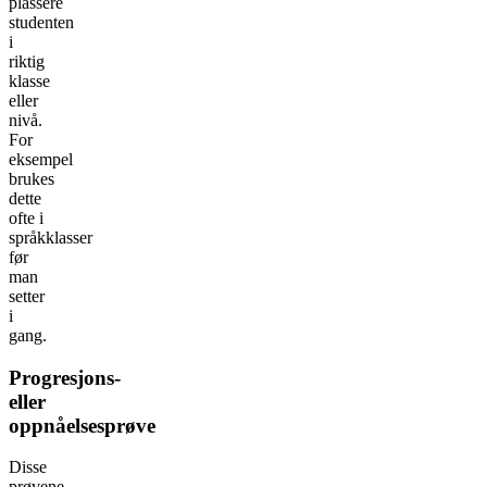
plassere
studenten
i
riktig
klasse
eller
nivå.
For
eksempel
brukes
dette
ofte i
språkklasser
før
man
setter
i
gang.
Progresjons-
eller
oppnåelsesprøve
Disse
prøvene