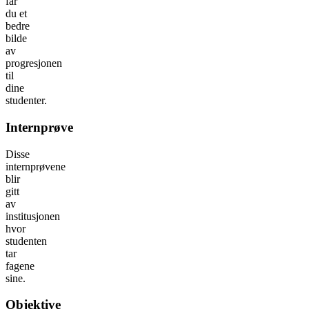
får
du et
bedre
bilde
av
progresjonen
til
dine
studenter.
Internprøve
Disse
internprøvene
blir
gitt
av
institusjonen
hvor
studenten
tar
fagene
sine.
Objektive