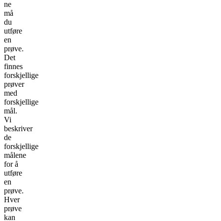
ne
må
du
utføre
en
prøve.
Det
finnes
forskjellige
prøver
med
forskjellige
mål.
Vi
beskriver
de
forskjellige
målene
for å
utføre
en
prøve.
Hver
prøve
kan