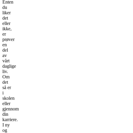
Enten
du
liker
det
eller
ikke,
er
prøver
en
del
av
vårt
daglige
liv.
Om
det
så er
i
skolen
eller
gjennom
din
karriere.
I ny
og