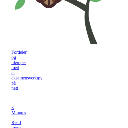
Fordeler
og
ulemper
med
et
eksamensverktøy
på
nett
3
Minutes
Read
more