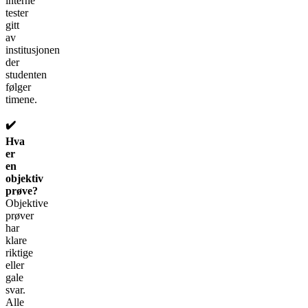
interne
tester
gitt
av
institusjonen
der
studenten
følger
timene.
✔️
Hva
er
en
objektiv
prøve?
Objektive
prøver
har
klare
riktige
eller
gale
svar.
Alle