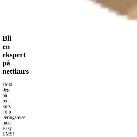
Bli
en
ekspert
på
nettkurs
Hold
deg
på
rett
kurs
i din
læringsreise
med
Easy
LMS!