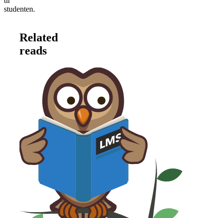
til
studenten.
Related
reads