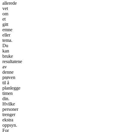
allerede
vet
om
et
gitt
emne
eller
tema.
Du
kan
bruke
resultatene
av
denne
prøven
til å
planlegge
timen
din.
Hvilke
personer
trenger
ekstra
oppsyn.
For