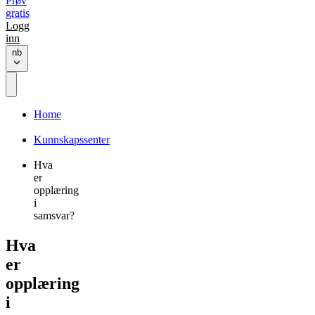
Prøv
gratis
Logg
inn
nb
Home
Kunnskapssenter
Hva
er
opplæring
i
samsvar?
Hva
er
opplæring
i