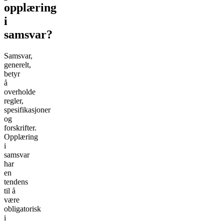
opplæring
i
samsvar?
Samsvar,
generelt,
betyr
å
overholde
regler,
spesifikasjoner
og
forskrifter.
Opplæring
i
samsvar
har
en
tendens
til å
være
obligatorisk
i