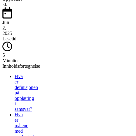
kl.
Jun
2,
2025
Lesetid
5
Minutter
Innholdsfortegnelse
Hva
er
definisjonen
på
opplæring
i
samsvar?
Hva
er
målene
med