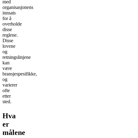
med
organisasjonens
innsats
for å
overholde
disse
reglene.
Disse
lovene
og
retningslinjene
kan
være
bransjespesifikke,
og
varierer
ofte
etter
sted.
Hva
er
målene