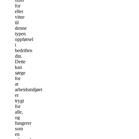
offer
for
eller
vitne
til
denne
typen
oppførsel
i
bedriften
din.
Dette
kan
sørge
for
at
arbeidsmiljøet
er
trygt
for
alle,
og
fungerer
som
en