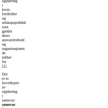
opplæring
i
lover,
forskrifter
og
selskapspolitikk
som
gjelder
deres
ansvarsforhold
og
organisasjonen
de
jobber
for
[
1
].
Det
er to
hovedtyper
av
opplæring
i
samsvar:
samsvar