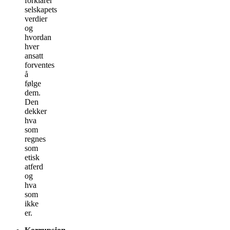
forklarer
selskapets
verdier
og
hvordan
hver
ansatt
forventes
å
følge
dem.
Den
dekker
hva
som
regnes
som
etisk
atferd
og
hva
som
ikke
er.