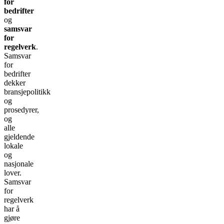
for
bedrifter
og
samsvar
for
regelverk
.
Samsvar
for
bedrifter
dekker
bransjepolitikk
og
prosedyrer,
og
alle
gjeldende
lokale
og
nasjonale
lover.
Samsvar
for
regelverk
har å
gjøre