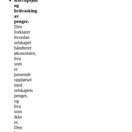
Korrupsjon
og
hvitvasking
av
penger.
Den
forklarer
hvordan
selskapet
håndterer
økonomien,
hva
som
er
passende
oppførsel
med
selskapets
penger,
og
hva
som
ikke
er.
Den