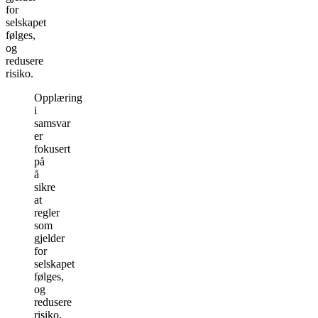
for
selskapet
følges,
og
redusere
risiko.
Opplæring
i
samsvar
er
fokusert
på
å
sikre
at
regler
som
gjelder
for
selskapet
følges,
og
redusere
risiko.