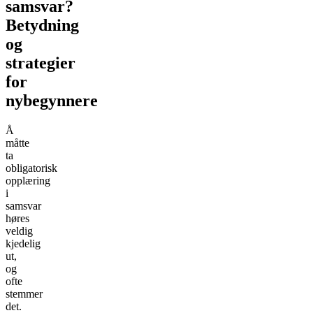
samsvar?
Betydning
og
strategier
for
nybegynnere
Å
måtte
ta
obligatorisk
opplæring
i
samsvar
høres
veldig
kjedelig
ut,
og
ofte
stemmer
det.