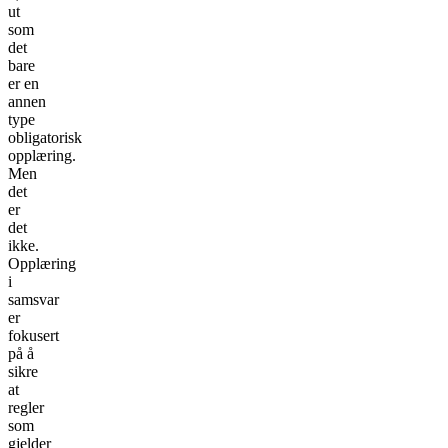
ut
som
det
bare
er en
annen
type
obligatorisk
opplæring.
Men
det
er
det
ikke.
Opplæring
i
samsvar
er
fokusert
på å
sikre
at
regler
som
gjelder