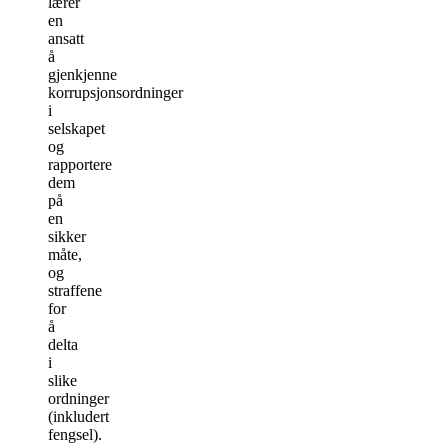
lærer
en
ansatt
å
gjenkjenne
korrupsjonsordninger
i
selskapet
og
rapportere
dem
på
en
sikker
måte,
og
straffene
for
å
delta
i
slike
ordninger
(inkludert
fengsel).