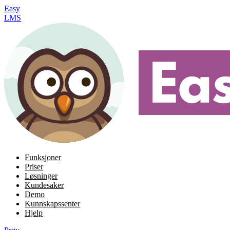
Easy
LMS
Funksjoner
Priser
Løsninger
Kundesaker
Demo
Kunnskapssenter
Hjelp