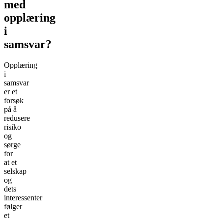
med
opplæring
i
samsvar?
Opplæring
i
samsvar
er et
forsøk
på å
redusere
risiko
og
sørge
for
at et
selskap
og
dets
interessenter
følger
et