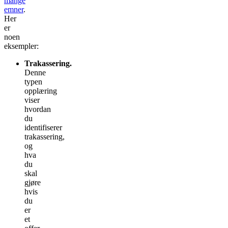
mange
emner
.
Her
er
noen
eksempler:
Trakassering.
Denne
typen
opplæring
viser
hvordan
du
identifiserer
trakassering,
og
hva
du
skal
gjøre
hvis
du
er
et