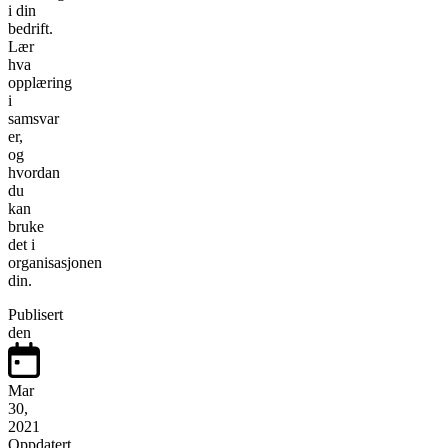
i din
bedrift.
Lær
hva
opplæring
i
samsvar
er,
og
hvordan
du
kan
bruke
det i
organisasjonen
din.
Publisert
den
Mar
30,
2021
Oppdatert