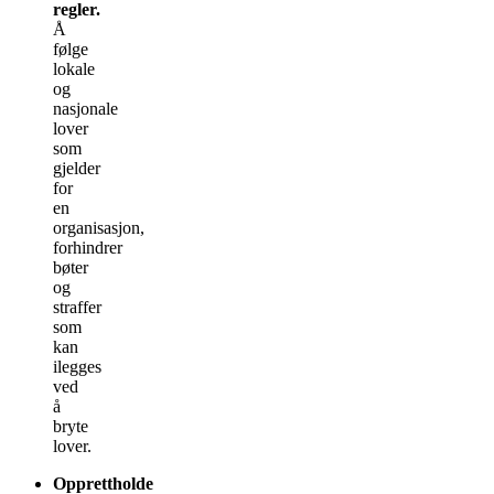
regler.
Å
følge
lokale
og
nasjonale
lover
som
gjelder
for
en
organisasjon,
forhindrer
bøter
og
straffer
som
kan
ilegges
ved
å
bryte
lover.
Opprettholde