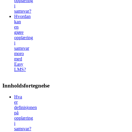
opplæring
i
samsvar?
Hvordan
kan
en
gjøre
opplæring
i
samsvar
moro
med
Easy
LMS?
Innholdsfortegnelse
Hva
er
definisjonen
på
opplæring
i
samsvar?