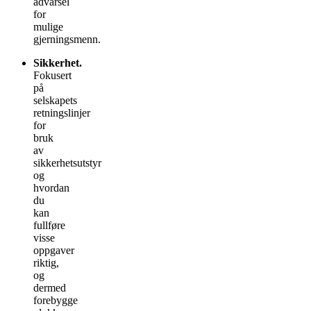
advarsel
for
mulige
gjerningsmenn.
Sikkerhet.
Fokusert
på
selskapets
retningslinjer
for
bruk
av
sikkerhetsutstyr
og
hvordan
du
kan
fullføre
visse
oppgaver
riktig,
og
dermed
forebygge