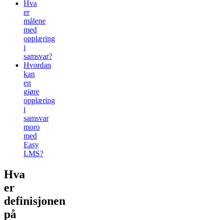
Hva
er
målene
med
opplæring
i
samsvar?
Hvordan
kan
en
gjøre
opplæring
i
samsvar
moro
med
Easy
LMS?
Hva
er
definisjonen
på