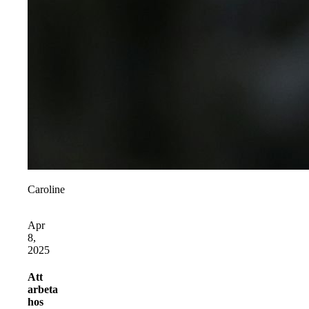
Caroline
Apr
8,
2025
Att
arbeta
hos