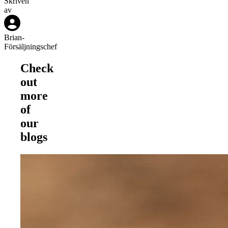
Skriven
av
Brian
-
Försäljningschef
Check
out
more
of
our
blogs