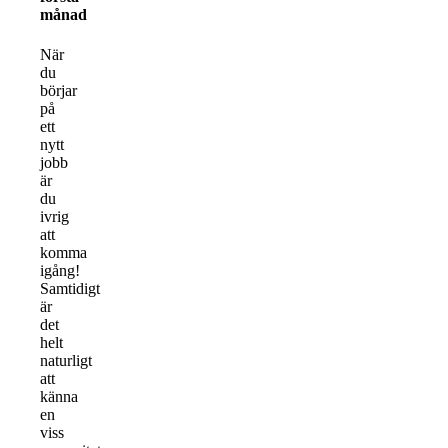
månad
När
du
börjar
på
ett
nytt
jobb
är
du
ivrig
att
komma
igång!
Samtidigt
är
det
helt
naturligt
att
känna
en
viss