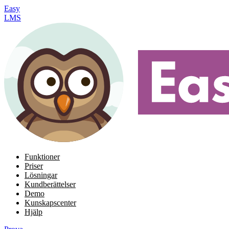
Easy
LMS
Funktioner
Priser
Lösningar
Kundberättelser
Demo
Kunskapscenter
Hjälp