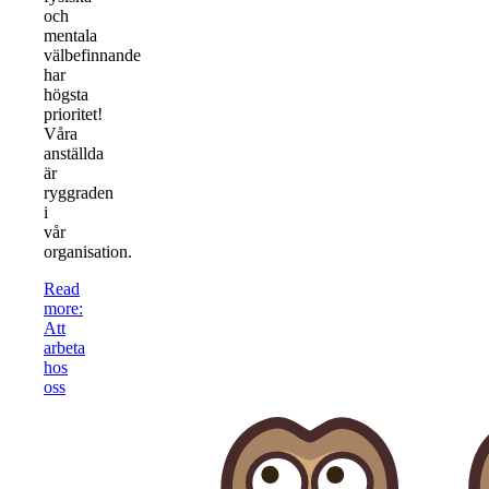
och
mentala
välbefinnande
har
högsta
prioritet!
Våra
anställda
är
ryggraden
i
vår
organisation.
Read
more
:
Att
arbeta
hos
oss