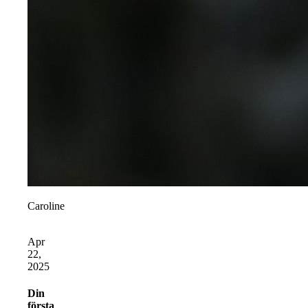
Caroline
Apr
22,
2025
Din
första