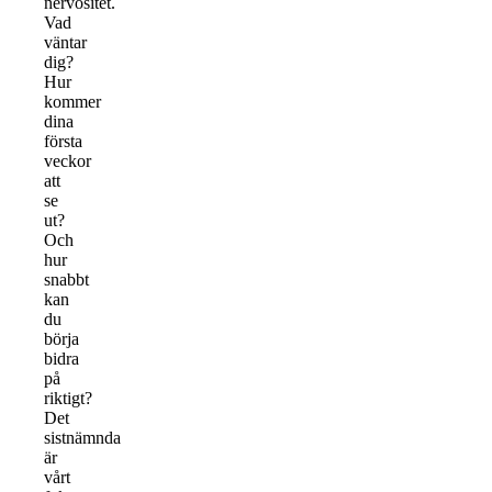
nervositet.
Vad
väntar
dig?
Hur
kommer
dina
första
veckor
att
se
ut?
Och
hur
snabbt
kan
du
börja
bidra
på
riktigt?
Det
sistnämnda
är
vårt