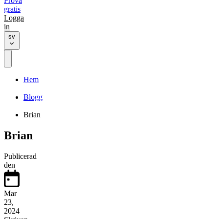
Prova
gratis
Logga
in
sv
Hem
Blogg
Brian
Brian
Publicerad
den
Mar
23,
2024