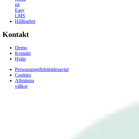
på
Easy
LMS
Hållbarhet
Kontakt
Demo
Kontakt
Hjälp
Personuppgiftsbiträdesavtal
Cookies
Allmänna
villkor