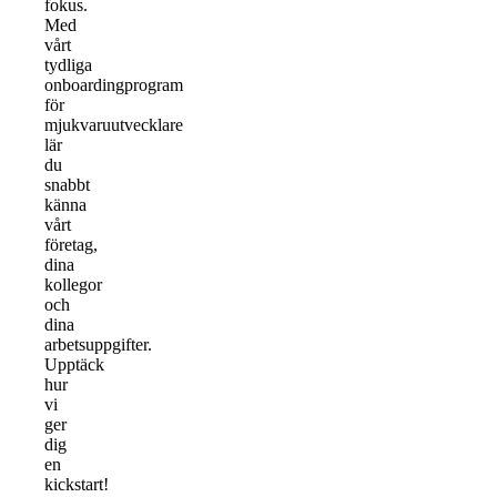
fokus.
Med
vårt
tydliga
onboardingprogram
för
mjukvaruutvecklare
lär
du
snabbt
känna
vårt
företag,
dina
kollegor
och
dina
arbetsuppgifter.
Upptäck
hur
vi
ger
dig
en
kickstart!