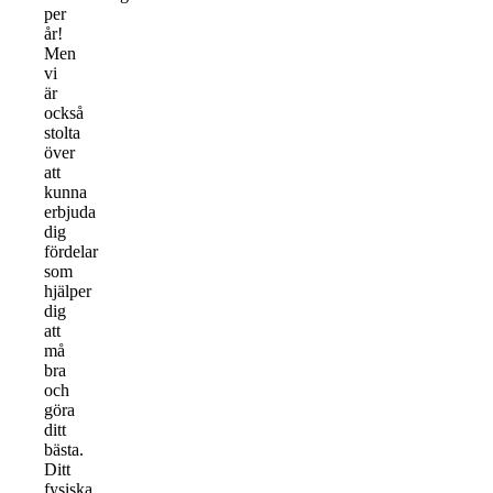
per
år!
Men
vi
är
också
stolta
över
att
kunna
erbjuda
dig
fördelar
som
hjälper
dig
att
må
bra
och
göra
ditt
bästa.
Ditt
fysiska