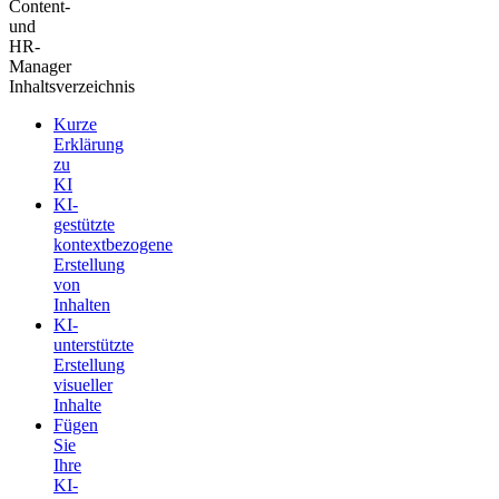
Content-
und
HR-
Manager
Inhaltsverzeichnis
Kurze
Erklärung
zu
KI
KI-
gestützte
kontextbezogene
Erstellung
von
Inhalten
KI-
unterstützte
Erstellung
visueller
Inhalte
Fügen
Sie
Ihre
KI-