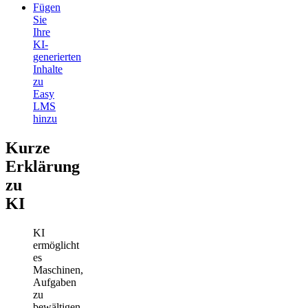
Fügen
Sie
Ihre
KI-
generierten
Inhalte
zu
Easy
LMS
hinzu
Kurze
Erklärung
zu
KI
KI
ermöglicht
es
Maschinen,
Aufgaben
zu
bewältigen,