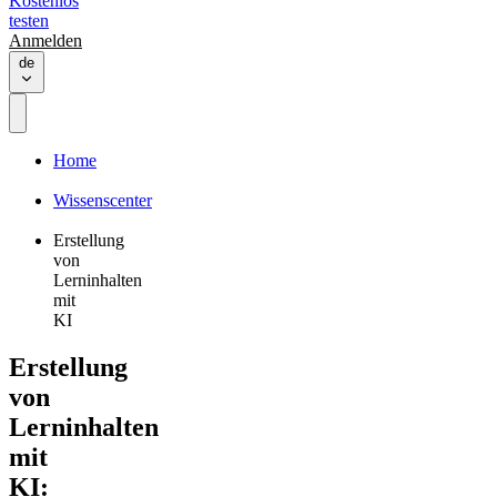
Kostenlos
testen
Anmelden
de
Home
Wissenscenter
Erstellung
von
Lerninhalten
mit
KI
Erstellung
von
Lerninhalten
mit
KI: