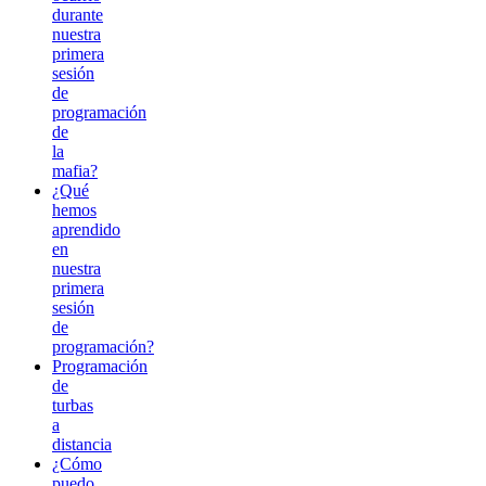
durante
nuestra
primera
sesión
de
programación
de
la
mafia?
¿Qué
hemos
aprendido
en
nuestra
primera
sesión
de
programación?
Programación
de
turbas
a
distancia
¿Cómo
puedo