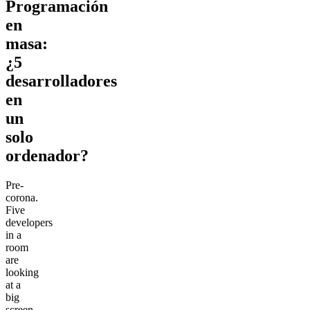
Programación
en
masa:
¿5
desarrolladores
en
un
solo
ordenador?
Pre-
corona.
Five
developers
in a
room
are
looking
at a
big
screen.