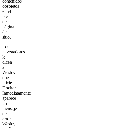
contenidos
obsoletos
en el
pie
de
página
del
sitio.
Los
navegadores
le
dicen
a
Wesley
que
inicie
Docker.
Inmediatamente
aparece
un
mensaje
de
error.
Wesley