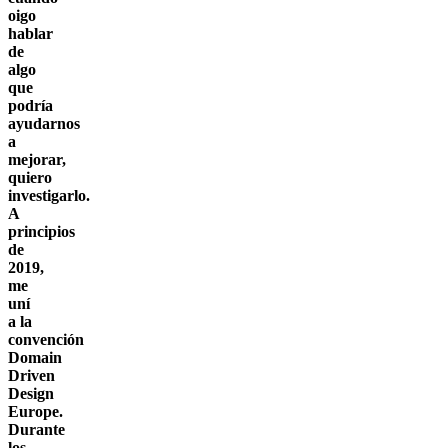
oigo
hablar
de
algo
que
podría
ayudarnos
a
mejorar,
quiero
investigarlo.
A
principios
de
2019,
me
uní
a la
convención
Domain
Driven
Design
Europe.
Durante
los