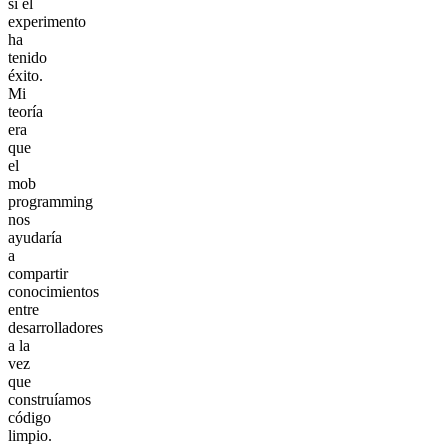
si el
experimento
ha
tenido
éxito.
Mi
teoría
era
que
el
mob
programming
nos
ayudaría
a
compartir
conocimientos
entre
desarrolladores
a la
vez
que
construíamos
código
limpio.