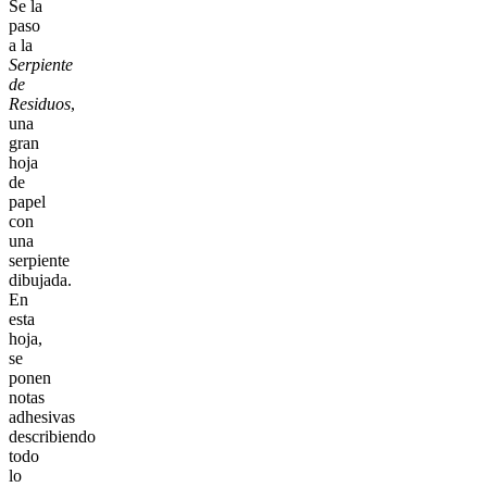
Se la
paso
a la
Serpiente
de
Residuos
,
una
gran
hoja
de
papel
con
una
serpiente
dibujada.
En
esta
hoja,
se
ponen
notas
adhesivas
describiendo
todo
lo