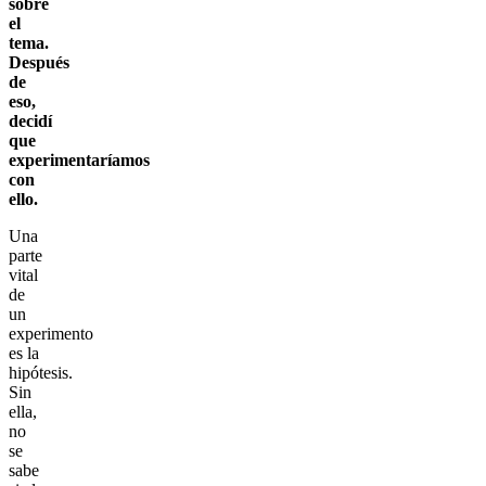
sobre
el
tema.
Después
de
eso,
decidí
que
experimentaríamos
con
ello.
Una
parte
vital
de
un
experimento
es la
hipótesis.
Sin
ella,
no
se
sabe