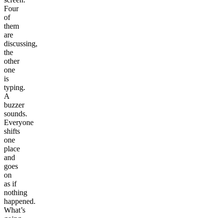
Four
of
them
are
discussing,
the
other
one
is
typing.
A
buzzer
sounds.
Everyone
shifts
one
place
and
goes
on
as if
nothing
happened.
What’s