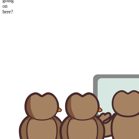
going
on
here?