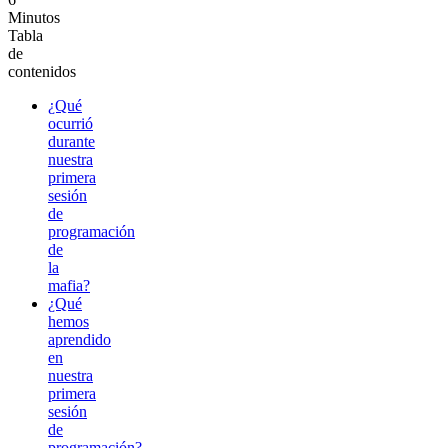
Minutos
Tabla
de
contenidos
¿Qué
ocurrió
durante
nuestra
primera
sesión
de
programación
de
la
mafia?
¿Qué
hemos
aprendido
en
nuestra
primera
sesión
de
programación?