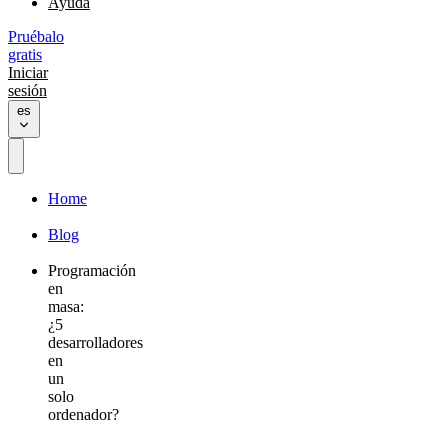
Ayuda
Pruébalo
gratis
Iniciar
sesión
es
Home
Blog
Programación
en
masa:
¿5
desarrolladores
en
un
solo
ordenador?