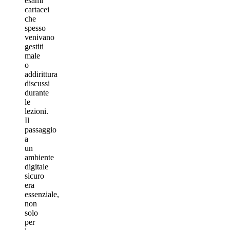
esami
cartacei
che
spesso
venivano
gestiti
male
o
addirittura
discussi
durante
le
lezioni.
Il
passaggio
a
un
ambiente
digitale
sicuro
era
essenziale,
non
solo
per