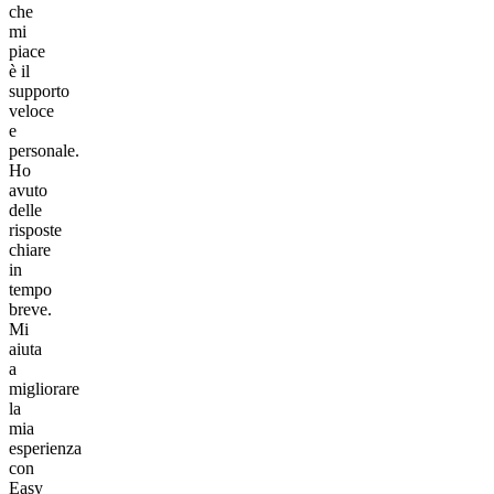
che
mi
piace
è il
supporto
veloce
e
personale.
Ho
avuto
delle
risposte
chiare
in
tempo
breve.
Mi
aiuta
a
migliorare
la
mia
esperienza
con
Easy