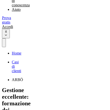
di
conoscenza
Aiuto
Prova
gratis
Accedi
it
Home
Casi
di
clienti
ARBÖ
Gestione
eccellente:
formazione
dei