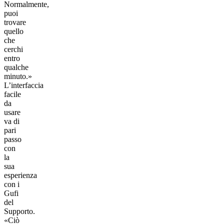
Normalmente,
puoi
trovare
quello
che
cerchi
entro
qualche
minuto.»
L’interfaccia
facile
da
usare
va di
pari
passo
con
la
sua
esperienza
con i
Gufi
del
Supporto.
«Ciò