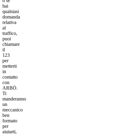
o se
hai
qualsiasi
domanda
relativa
al
traffico,
puoi
chiamare
il
123
per
metterti
in
contatto
con
ARBÖ.
Ti
manderanno
un
meccanico
ben
formato
per
aiutarti,