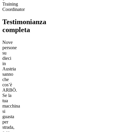
Training
Coordinator
Testimonianza
completa
Nove
persone
su
dieci
in
Austria
sanno
che
cos’è
ARBÖ.
Se la
tua
macchina
si
guasta
per
strada,