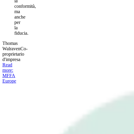
la
conformità,
ma
anche
per
la
fiducia.
Thomas
Walraven
Co-
proprietario
d'impresa
Read
more
:
MFFA
Europe