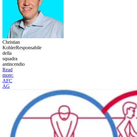
Christian
Kohler
Responsabile
della
squadra
antincendio
Read
more
:
AFC
AG