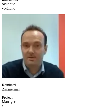
ovunque
vogliono!”
Reinhard
Zimmerman
Project
Manager
e