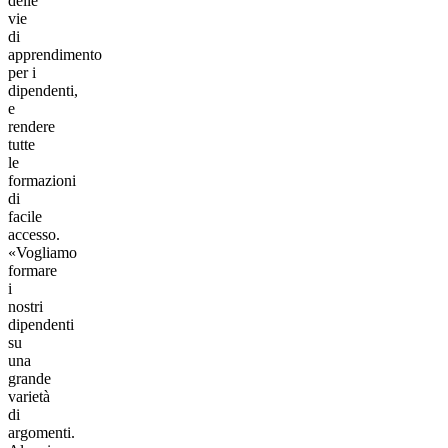
delle
vie
di
apprendimento
per i
dipendenti,
e
rendere
tutte
le
formazioni
di
facile
accesso.
«Vogliamo
formare
i
nostri
dipendenti
su
una
grande
varietà
di
argomenti.