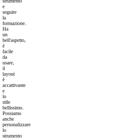
strumento
e
seguire
la
formazione.
Ha
un
bell'aspetto,
è
facile
da
usare,
il
layout
è
accattivante
e
lo
stile
bellissimo.
Possiamo
anche
personalizzare
lo
strumento