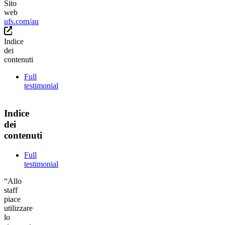
Sito
web
ufs.com/au
Indice
dei
contenuti
Full
testimonial
Indice
dei
contenuti
Full
testimonial
“Allo
staff
piace
utilizzare
lo