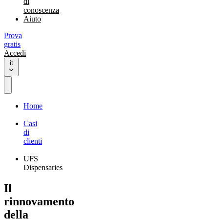
di
conoscenza
Aiuto
Prova
gratis
Accedi
it
Home
Casi
di
clienti
UFS
Dispensaries
Il
rinnovamento
della