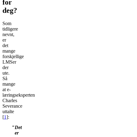
for
deg?
Som
tidligere
nevnt,
er
det
mange
forskjellige
LMSer
der
ute.
Så
mange
at e-
læringseksperten
Charles
Severance
uttalte
[
1
]:
Det
er