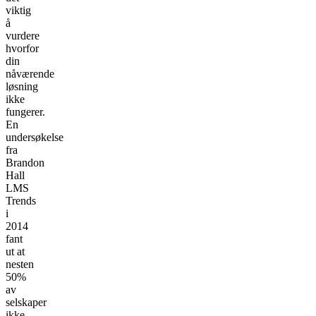
viktig
å
vurdere
hvorfor
din
nåværende
løsning
ikke
fungerer.
En
undersøkelse
fra
Brandon
Hall
LMS
Trends
i
2014
fant
ut at
nesten
50%
av
selskaper
ikke