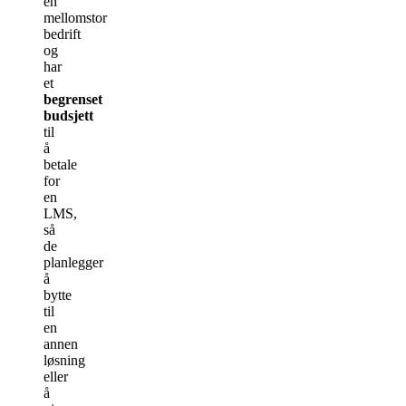
en
mellomstor
bedrift
og
har
et
begrenset
budsjett
til
å
betale
for
en
LMS,
så
de
planlegger
å
bytte
til
en
annen
løsning
eller
å