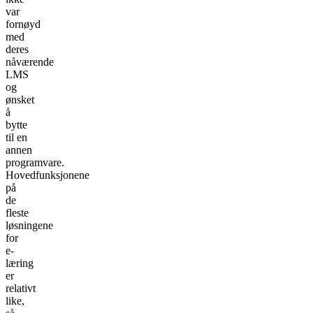
var
fornøyd
med
deres
nåværende
LMS
og
ønsket
å
bytte
til en
annen
programvare.
Hovedfunksjonene
på
de
fleste
løsningene
for
e-
læring
er
relativt
like,