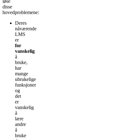
løse
disse
hovedproblemene:
Deres
nåværende
LMS
er
for
vanskelig
å
bruke,
har
mange
ubrukelige
funksjoner
og
det
er
vanskelig
å
lære
andre
å
bruke