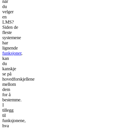
når
du
velger
en
LMS?
Siden de
fleste
systemene
har
lignende
funksjoner
,
kan
du
kanskje
se på
hovedforskjellene
mellom
dem
for å
bestemme.
I
tillegg
til
funksjonene,
hva