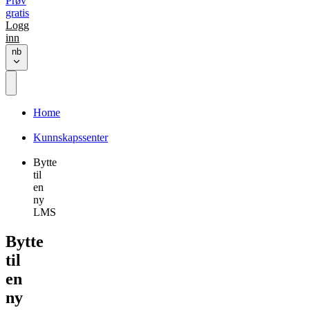
Prøv
gratis
Logg
inn
nb
Home
Kunnskapssenter
Bytte
til
en
ny
LMS
Bytte
til
en
ny