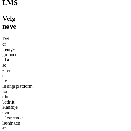
LMS
-
Velg
nøye
Det
er
mange
grunner
til å
se
etter
en
ny
læringsplattform
for
din
bedrift.
Kanskje
den
nåværende
løsningen
er