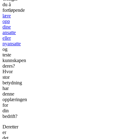
du å
fortløpende
lære
opp
dine
ansatte
eller
nyansatte
og
teste
kunnskapen
deres?
Hvor
stor
betydning
har
denne
opplæringen
for
din
bedrift?
Deretter
er
det