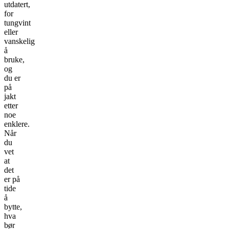
utdatert,
for
tungvint
eller
vanskelig
å
bruke,
og
du er
på
jakt
etter
noe
enklere.
Når
du
vet
at
det
er på
tide
å
bytte,
hva
bør