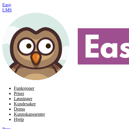
Easy
LMS
Funksjoner
Priser
Løsninger
Kundesaker
Demo
Kunnskapssenter
Hjelp