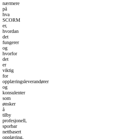
nærmere
på
hva
SCORM
er,
hvordan
det
fungerer
og
hvorfor
det
er
viktig
for
opplæringsleverandører
og
konsulenter
som
ønsker
å
tilby
profesjonell,
sporbar
nettbasert
opplæring.