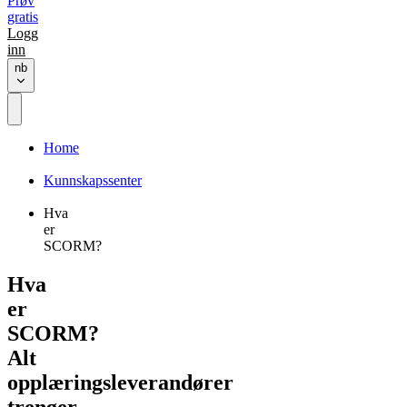
Prøv
gratis
Logg
inn
nb
Home
Kunnskapssenter
Hva
er
SCORM?
Hva
er
SCORM?
Alt
opplæringsleverandører
trenger