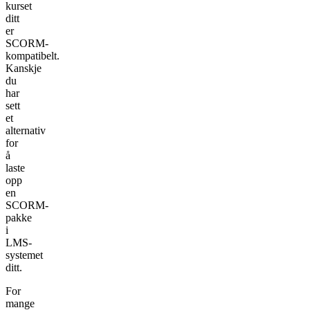
kurset
ditt
er
SCORM-
kompatibelt.
Kanskje
du
har
sett
et
alternativ
for
å
laste
opp
en
SCORM-
pakke
i
LMS-
systemet
ditt.
For
mange