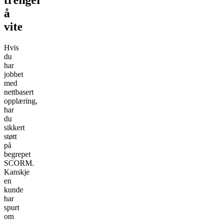
å
vite
Hvis
du
har
jobbet
med
nettbasert
opplæring,
har
du
sikkert
støtt
på
begrepet
SCORM.
Kanskje
en
kunde
har
spurt
om