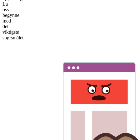
La
oss
begynne
med
det
viktigste
spørsmålet.