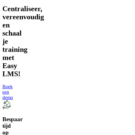
Centraliseer,
vereenvoudig
en
schaal
je
training
met
Easy
LMS!
Boek
een
demo
Bespaar
tijd
op