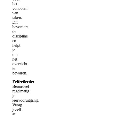
het
voltooien
van
taken.
Dit
bevordert
de
discipline
en
helpt
je
om
het
overzicht
te
bewaren.
Zelfreflectie:
Beoordeel
regelmatig
je
leervooruitgang.
Vraag
jezelf
af: