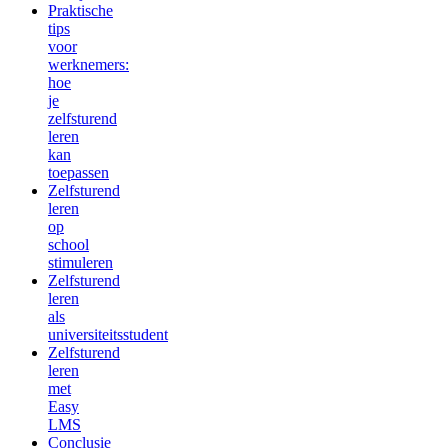
Praktische
tips
voor
werknemers:
hoe
je
zelfsturend
leren
kan
toepassen
Zelfsturend
leren
op
school
stimuleren
Zelfsturend
leren
als
universiteitsstudent
Zelfsturend
leren
met
Easy
LMS
Conclusie