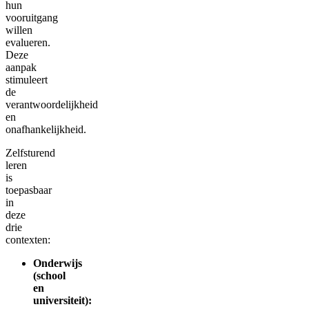
hun
vooruitgang
willen
evalueren.
Deze
aanpak
stimuleert
de
verantwoordelijkheid
en
onafhankelijkheid.
Zelfsturend
leren
is
toepasbaar
in
deze
drie
contexten:
Onderwijs
(school
en
universiteit):