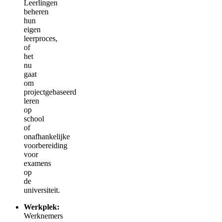
Leerlingen
beheren
hun
eigen
leerproces,
of
het
nu
gaat
om
projectgebaseerd
leren
op
school
of
onafhankelijke
voorbereiding
voor
examens
op
de
universiteit.
Werkplek:
Werknemers