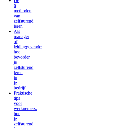
De
6
methoden
van
zelfsturend
leren
Als
manager
of
leidinggevende:
hoe
bevorder
je
zelfsturend
leren
in
je
bedrijf
Praktische
tips
voor
werknemers:
hoe
je
zelfsturend