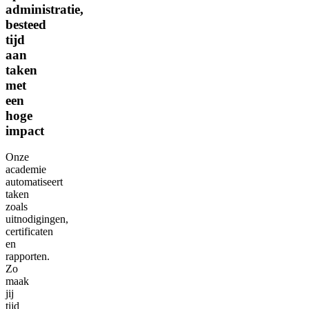
administratie,
besteed
tijd
aan
taken
met
een
hoge
impact
Onze
academie
automatiseert
taken
zoals
uitnodigingen,
certificaten
en
rapporten.
Zo
maak
jij
tijd