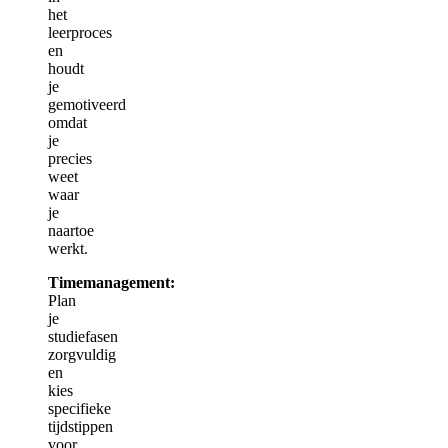
het
leerproces
en
houdt
je
gemotiveerd
omdat
je
precies
weet
waar
je
naartoe
werkt.
Timemanagement:
Plan
je
studiefasen
zorgvuldig
en
kies
specifieke
tijdstippen
voor