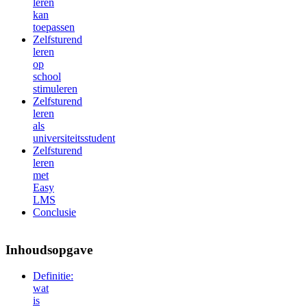
leren
kan
toepassen
Zelfsturend
leren
op
school
stimuleren
Zelfsturend
leren
als
universiteitsstudent
Zelfsturend
leren
met
Easy
LMS
Conclusie
Inhoudsopgave
Definitie:
wat
is