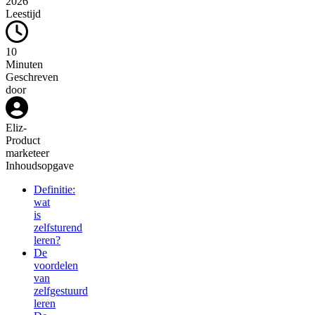
2026
Leestijd
10
Minuten
Geschreven
door
Eliz
-
Product
marketeer
Inhoudsopgave
Definitie:
wat
is
zelfsturend
leren?
De
voordelen
van
zelfgestuurd
leren