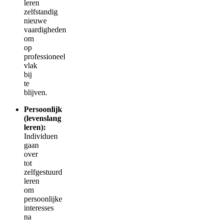
leren
zelfstandig
nieuwe
vaardigheden
om
op
professioneel
vlak
bij
te
blijven.
Persoonlijk
(levenslang
leren):
Individuen
gaan
over
tot
zelfgestuurd
leren
om
persoonlijke
interesses
na