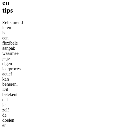
en
tips
Zelfsturend
leren
is
een
flexibele
aanpak
waarmee
je je
eigen
leerproces
actief
kan
beheren.
Dit
betekent
dat
je
zelf
de
doelen
en