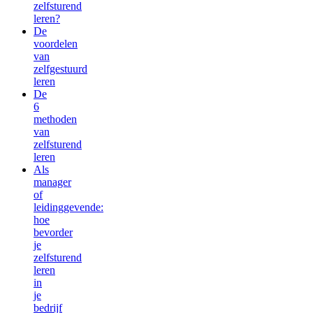
zelfsturend
leren?
De
voordelen
van
zelfgestuurd
leren
De
6
methoden
van
zelfsturend
leren
Als
manager
of
leidinggevende:
hoe
bevorder
je
zelfsturend
leren
in
je
bedrijf