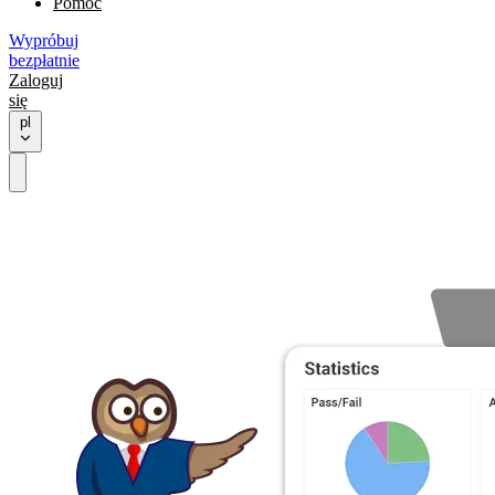
Pomoc
Wypróbuj
bezpłatnie
Zaloguj
się
pl