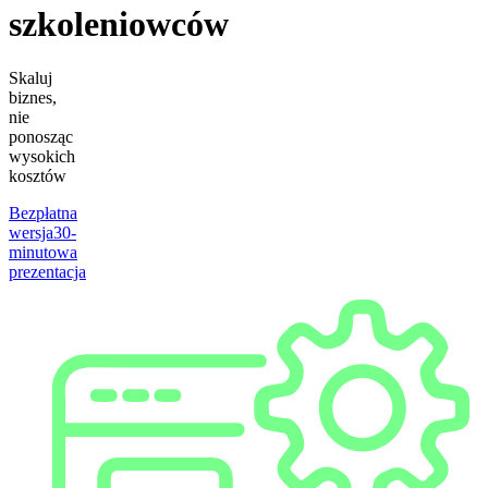
szkoleniowców
Skaluj
biznes,
nie
ponosząc
wysokich
kosztów
Bezpłatna
wersja
30-
minutowa
prezentacja