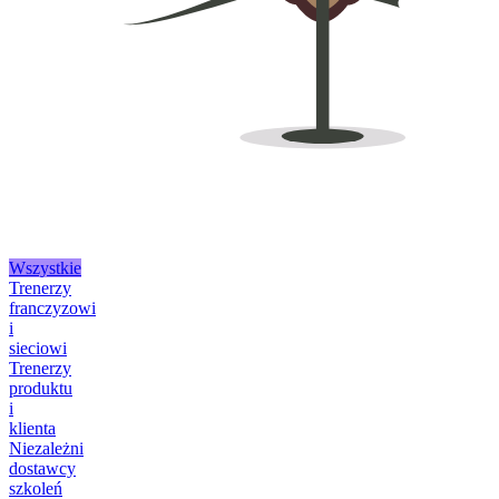
Wszystkie
Trenerzy
franczyzowi
i
sieciowi
Trenerzy
produktu
i
klienta
Niezależni
dostawcy
szkoleń