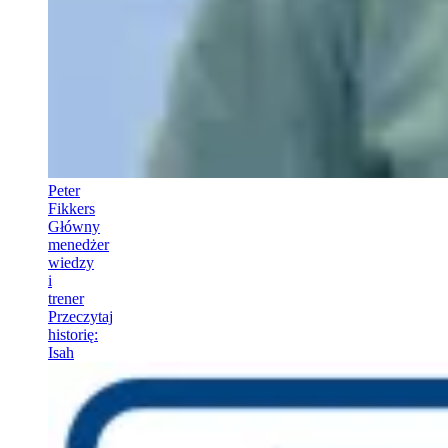
Peter
Fikkers
Główny
menedżer
wiedzy
i
trener
Przeczytaj
historię
:
Isah