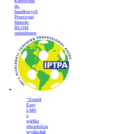
Kierownik
ds.
handlowych
Przeczytaj
historię
:
BLOM
opleidingen
“Zespół
Easy
LMS
z
wielką
otwartością
wysłuchał