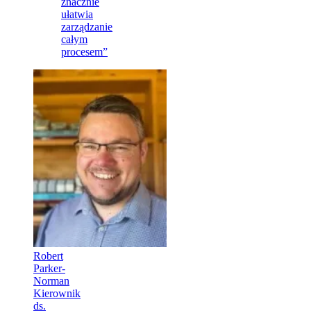
znacznie
ułatwia
zarządzanie
całym
procesem”
Robert
Parker-
Norman
Kierownik
ds.