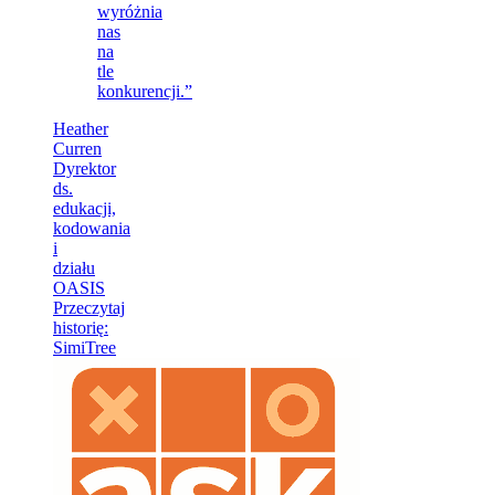
wyróżnia
nas
na
tle
konkurencji.”
Heather
Curren
Dyrektor
ds.
edukacji,
kodowania
i
działu
OASIS
Przeczytaj
historię
:
SimiTree