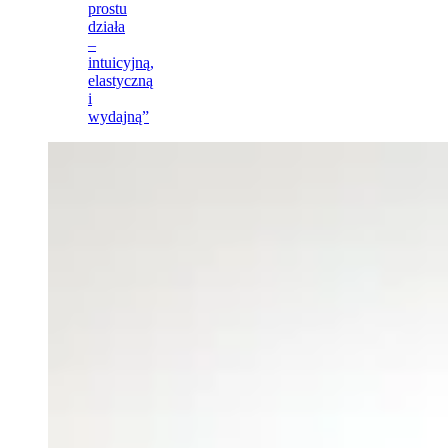
prostu
działa
–
intuicyjną,
elastyczną
i
wydajną”