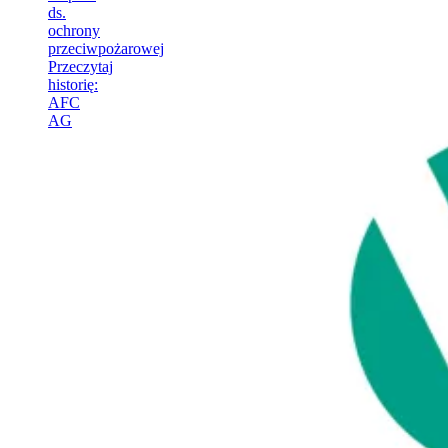
ds.
ochrony
przeciwpożarowej
Przeczytaj
historię
:
AFC
AG