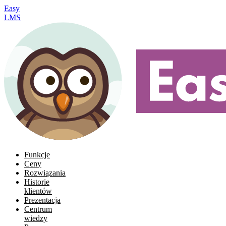
Easy
LMS
Funkcje
Ceny
Rozwiązania
Historie
klientów
Prezentacja
Centrum
wiedzy