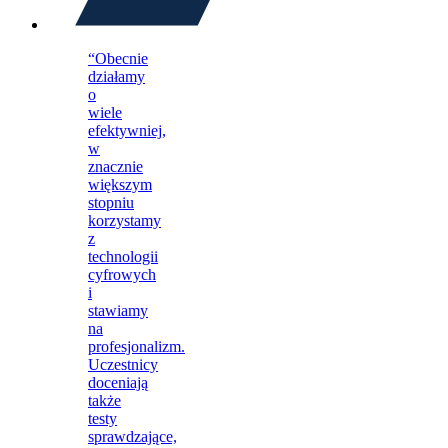
“Obecnie
działamy
o
wiele
efektywniej,
w
znacznie
większym
stopniu
korzystamy
z
technologii
cyfrowych
i
stawiamy
na
profesjonalizm.
Uczestnicy
doceniają
także
testy
sprawdzające,