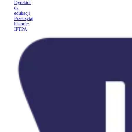
Dyrektor
ds.
edukacji
Przeczytaj
historię
:
IPTPA