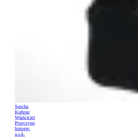
Sascha
Kuhrau
Właściciel
Przeczytaj
historię
:
a.s.k.