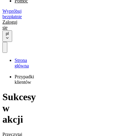
Pomoc
Wypróbuj
bezpłatnie
Zaloguj
się
pl
Strona
główna
Przypadki
klientów
Sukcesy
w
akcji
Przeczytaj