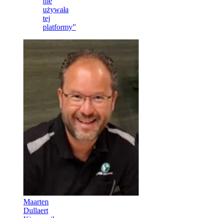
nie
używała
tej
platformy”
Maarten
Dullaert