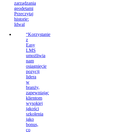
zarządzania
geodetami
Przeczytaj
historię
:
Idwal
“Korzystanie
z
Easy
LMS
umożliwia
nam
osiągnięcie
pozycji
lidera
w
branży,
zapewniając
klientom
wysokiej
jakości
szkolenia
jako
bonus,
co