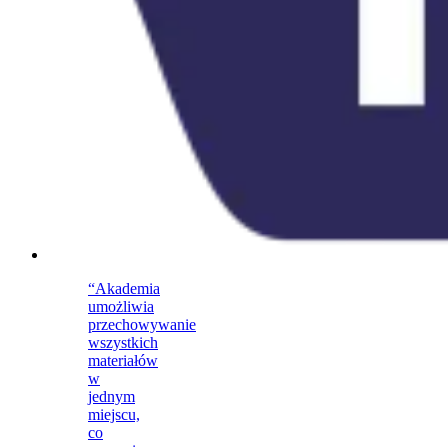
“Akademia
umożliwia
przechowywanie
wszystkich
materiałów
w
jednym
miejscu,
co