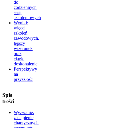
do
codziennych
sesji
szkoleniowych
Wyniki:
więcej
szkoleń
zawodowych,
lepszy
wizerunek
oraz
ciągłe
doskonalenie
Perspektywy
na
przyszłość
Spis
treści
Wyzwanie:
zastąpienie
chaotycznych
egzaminów