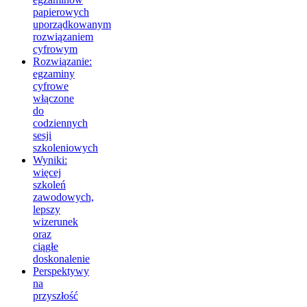
papierowych
uporządkowanym
rozwiązaniem
cyfrowym
Rozwiązanie:
egzaminy
cyfrowe
włączone
do
codziennych
sesji
szkoleniowych
Wyniki:
więcej
szkoleń
zawodowych,
lepszy
wizerunek
oraz
ciągłe
doskonalenie
Perspektywy
na
przyszłość