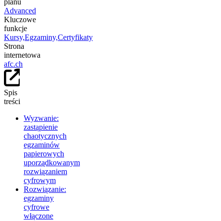
planu
Advanced
Kluczowe
funkcje
Kursy,
Egzaminy,
Certyfikaty
Strona
internetowa
afc.ch
Spis
treści
Wyzwanie:
zastąpienie
chaotycznych
egzaminów
papierowych
uporządkowanym
rozwiązaniem
cyfrowym
Rozwiązanie:
egzaminy
cyfrowe
włączone