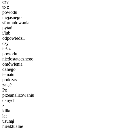
czy
to z
powodu
niejasnego
sformułowania
pytań
i/lub
odpowiedzi,
czy
też z
powodu
niedostatecznego
omówienia
danego
tematu
podczas
zajęć.
Po
przeanalizowaniu
danych
z
kilku
lat
usunął
nieaktualne