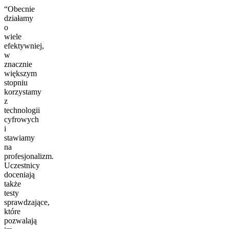
“Obecnie
działamy
o
wiele
efektywniej,
w
znacznie
większym
stopniu
korzystamy
z
technologii
cyfrowych
i
stawiamy
na
profesjonalizm.
Uczestnicy
doceniają
także
testy
sprawdzające,
które
pozwalają