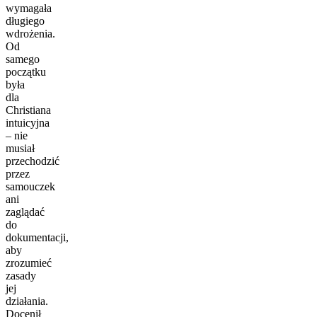
wymagała
długiego
wdrożenia.
Od
samego
początku
była
dla
Christiana
intuicyjna
– nie
musiał
przechodzić
przez
samouczek
ani
zaglądać
do
dokumentacji,
aby
zrozumieć
zasady
jej
działania.
Docenił