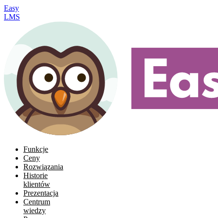
Easy
LMS
Funkcje
Ceny
Rozwiązania
Historie
klientów
Prezentacja
Centrum
wiedzy