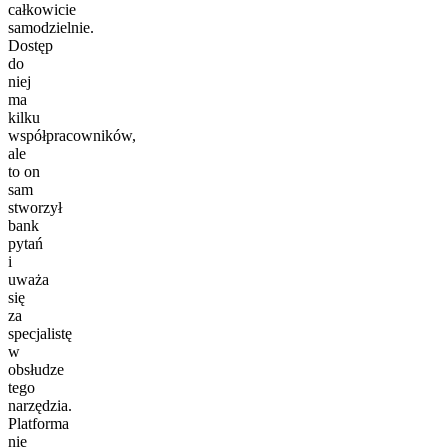
całkowicie
samodzielnie.
Dostęp
do
niej
ma
kilku
współpracowników,
ale
to on
sam
stworzył
bank
pytań
i
uważa
się
za
specjalistę
w
obsłudze
tego
narzędzia.
Platforma
nie