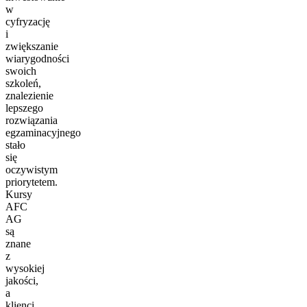
w
cyfryzację
i
zwiększanie
wiarygodności
swoich
szkoleń,
znalezienie
lepszego
rozwiązania
egzaminacyjnego
stało
się
oczywistym
priorytetem.
Kursy
AFC
AG
są
znane
z
wysokiej
jakości,
a
klienci