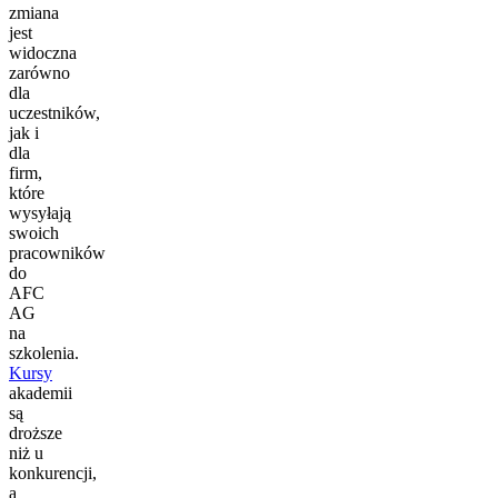
zmiana
jest
widoczna
zarówno
dla
uczestników,
jak i
dla
firm,
które
wysyłają
swoich
pracowników
do
AFC
AG
na
szkolenia.
Kursy
akademii
są
droższe
niż u
konkurencji,
a