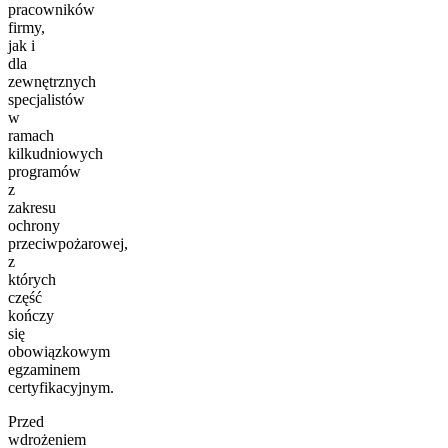
pracowników
firmy,
jak i
dla
zewnętrznych
specjalistów
w
ramach
kilkudniowych
programów
z
zakresu
ochrony
przeciwpożarowej,
z
których
część
kończy
się
obowiązkowym
egzaminem
certyfikacyjnym.
Przed
wdrożeniem