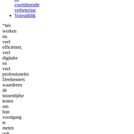
voortdurende
verbetering
Vooruitblik
“We
werken
nu
veel
efficiënter,
veel
digitaler
en
veel
professioneler.
Deelnemers
waarderen
de
tussentijdse
testen
om
hun
voortgang
te
meten
ook