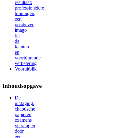
resultaat:
professionelere
trainingen,
een
positiever
imago
bij
de
klanten
en
voortdurende
verbetering
Vooruitblik
Inhoudsopgave
De
uitdaging:
chaotische
papieren
examens
vervangen
door
een