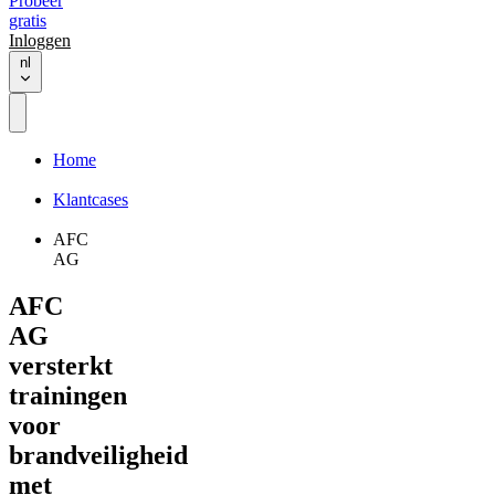
Probeer
gratis
Inloggen
nl
Home
Klantcases
AFC
AG
AFC
AG
versterkt
trainingen
voor
brandveiligheid
met