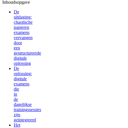
Inhoudsopgave
De
uitdaging:
chaotische
papieren
examens
vervangen
door
een
gestructureerde
digitale
oplossing
De
oplossing:
digitale
examens
die
in
de
dagelijkse
trainingssessies
zijn
geïntegreerd
Het