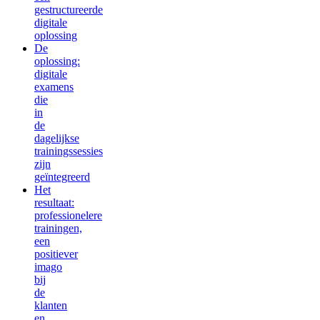
gestructureerde
digitale
oplossing
De
oplossing:
digitale
examens
die
in
de
dagelijkse
trainingssessies
zijn
geïntegreerd
Het
resultaat:
professionelere
trainingen,
een
positiever
imago
bij
de
klanten
en