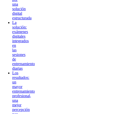
una
solución
digital
estructurada
La
solución:
exámenes
digitales
integrados
en
las
sesiones
de
entrenamiento
diarias
Los
resultados:
un
mayor
entrenamiento
profesional,
una
mejor
percepción