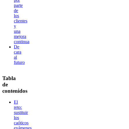
por
parte
de
los
clientes
y
una
mejora
continua
De
cara
al
futuro
Tabla
de
contenidos
El
reto:
sustituir
los
caóticos
exámenes