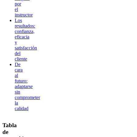
por
el
instructor
Los
resultados:
confianza,
eficacia
y
satisfacción
del
cliente
De
cara
al
futuro:
adaptarse
sin
comprometer
la
calidad
Tabla
de