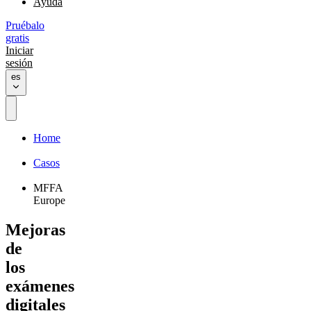
Ayuda
Pruébalo
gratis
Iniciar
sesión
es
Home
Casos
MFFA
Europe
Mejoras
de
los
exámenes
digitales