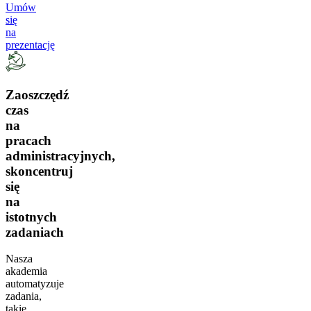
Umów
się
na
prezentację
Zaoszczędź
czas
na
pracach
administracyjnych,
skoncentruj
się
na
istotnych
zadaniach
Nasza
akademia
automatyzuje
zadania,
takie