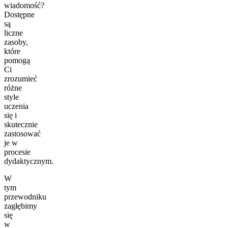
wiadomość?
Dostępne
są
liczne
zasoby,
które
pomogą
Ci
zrozumieć
różne
style
uczenia
się i
skutecznie
zastosować
je w
procesie
dydaktycznym.
W
tym
przewodniku
zagłębimy
się
w