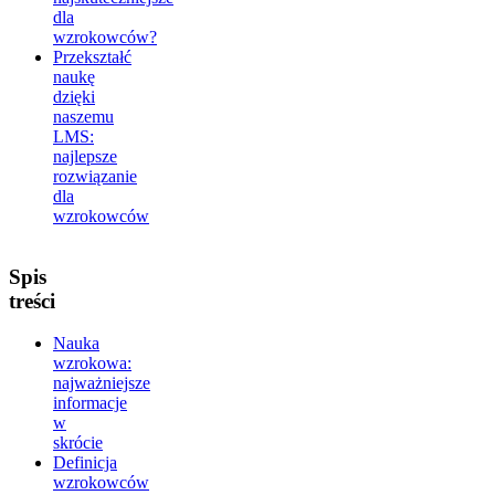
dla
wzrokowców?
Przekształć
naukę
dzięki
naszemu
LMS:
najlepsze
rozwiązanie
dla
wzrokowców
Spis
treści
Nauka
wzrokowa:
najważniejsze
informacje
w
skrócie
Definicja
wzrokowców