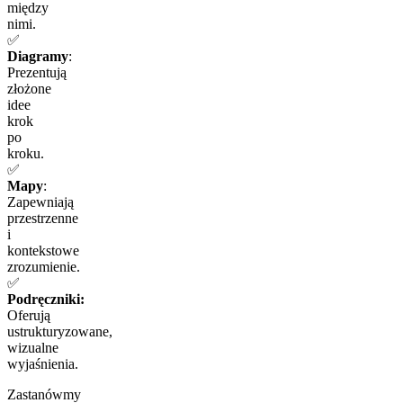
między
nimi.
✅
Diagramy
:
Prezentują
złożone
idee
krok
po
kroku.
✅
Mapy
:
Zapewniają
przestrzenne
i
kontekstowe
zrozumienie.
✅
Podręczniki:
Oferują
ustrukturyzowane,
wizualne
wyjaśnienia.
Zastanówmy