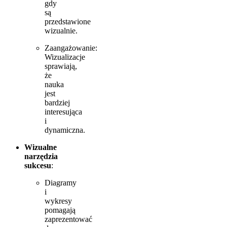
gdy
są
przedstawione
wizualnie.
Zaangażowanie:
Wizualizacje
sprawiają,
że
nauka
jest
bardziej
interesująca
i
dynamiczna.
Wizualne
narzędzia
sukcesu
:
Diagramy
i
wykresy
pomagają
zaprezentować