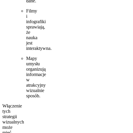
dane.
Filmy
i
infografiki
sprawiają,
że
nauka
jest
interaktywna.
Mapy
umysłu
organizują
informacje
w
atrakcyjny
wizualnie
sposób.
Włączenie
tych
strategii
wizualnych
może
mieć