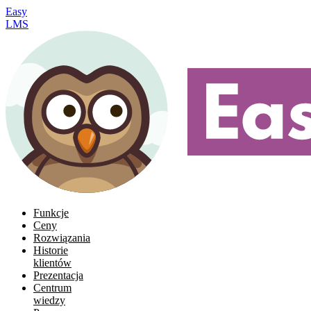
Easy
LMS
Funkcje
Ceny
Rozwiązania
Historie
klientów
Prezentacja
Centrum
wiedzy