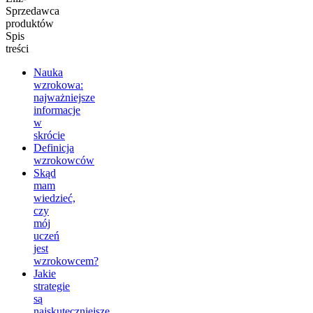
Sprzedawca
produktów
Spis
treści
Nauka
wzrokowa:
najważniejsze
informacje
w
skrócie
Definicja
wzrokowców
Skąd
mam
wiedzieć,
czy
mój
uczeń
jest
wzrokowcem?
Jakie
strategie
są
najskuteczniejsze