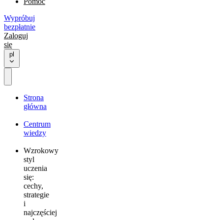
Pomoc
Wypróbuj
bezpłatnie
Zaloguj
się
pl
Strona
główna
Centrum
wiedzy
Wzrokowy
styl
uczenia
się:
cechy,
strategie
i
najczęściej