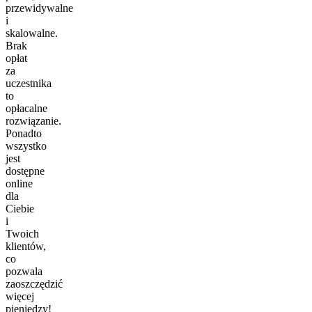
przewidywalne
i
skalowalne.
Brak
opłat
za
uczestnika
to
opłacalne
rozwiązanie.
Ponadto
wszystko
jest
dostępne
online
dla
Ciebie
i
Twoich
klientów,
co
pozwala
zaoszczędzić
więcej
pieniędzy!