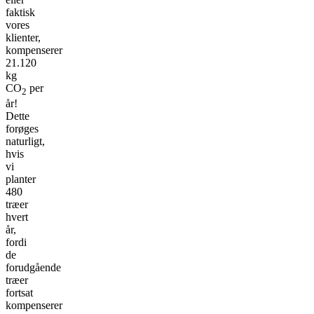
faktisk
vores
klienter,
kompenserer
21.120
kg
CO
per
2
år!
Dette
forøges
naturligt,
hvis
vi
planter
480
træer
hvert
år,
fordi
de
forudgående
træer
fortsat
kompenserer