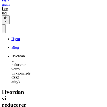
Prøv
gratis
Log
ind
da
Hjem
Blog
Hvordan
vi
reducerer
vores
virksomheds
CO2-
aftryk
Hvordan
vi
reducerer