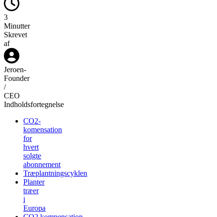
3
Minutter
Skrevet
af
Jeroen
-
Founder
/
CEO
Indholdsfortegnelse
CO2-
komensation
for
hvert
solgte
abonnement
Træplantningscyklen
Planter
træer
i
Europa
CO2 kompensation