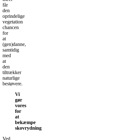
får
den
oprindelige
vegetation
chancen
for
at
(gen)danne,
samtidig
med
at
den
tiltrækker
naturlige
bestøvere.
Vi
gør
vores
for
at
bekæmpe
skovrydning
Ved