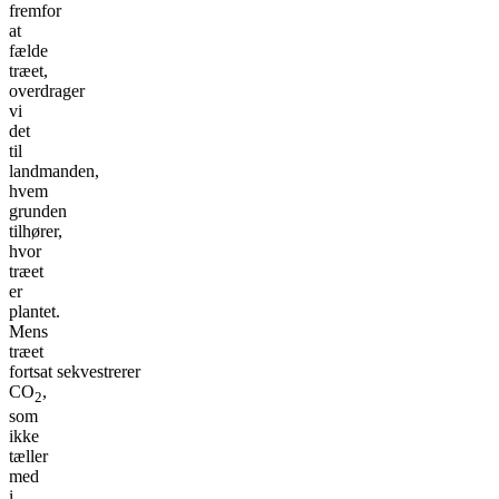
fremfor
at
fælde
træet,
overdrager
vi
det
til
landmanden,
hvem
grunden
tilhører,
hvor
træet
er
plantet.
Mens
træet
fortsat sekvestrerer
CO
,
2
som
ikke
tæller
med
i