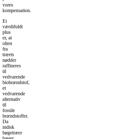
vores
kompensation.
Et
værdifuldt
plus
er, at
olien
fra
træets
nødder
raffineres
til
vedvarende
biobrændstof,
et
vedvarende
alternativ
til
fossile
brændstoffer.
Da
indisk
bøgetræer
bærer