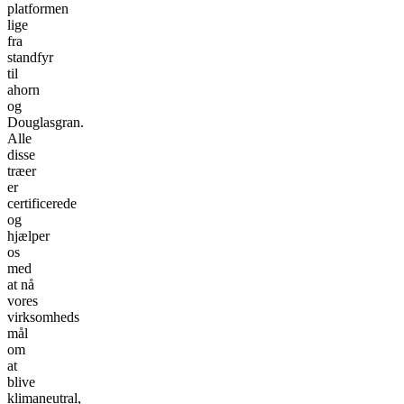
platformen
lige
fra
standfyr
til
ahorn
og
Douglasgran.
Alle
disse
træer
er
certificerede
og
hjælper
os
med
at nå
vores
virksomheds
mål
om
at
blive
klimaneutral,