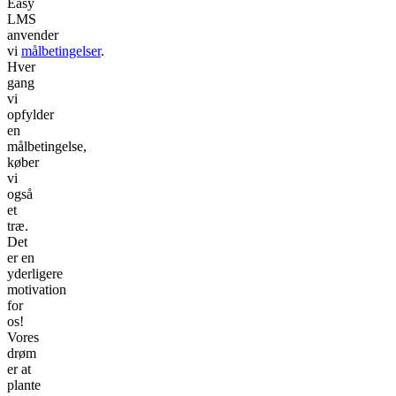
Easy
LMS
anvender
vi
målbetingelser
.
Hver
gang
vi
opfylder
en
målbetingelse,
køber
vi
også
et
træ.
Det
er en
yderligere
motivation
for
os!
Vores
drøm
er at
plante