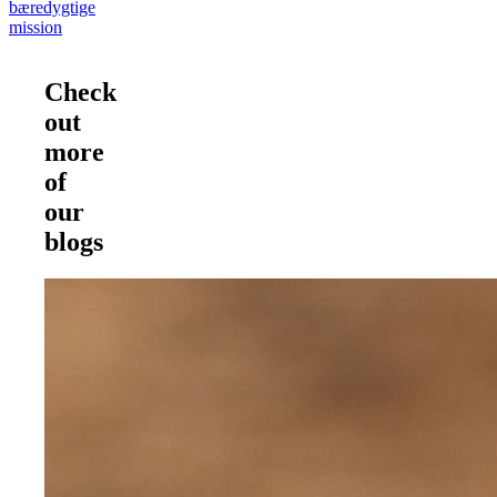
bæredygtige
mission
Check
out
more
of
our
blogs