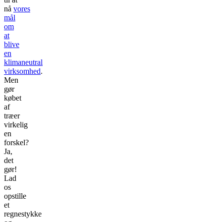
nå
vores
mål
om
at
blive
en
klimaneutral
virksomhed
.
Men
gør
købet
af
træer
virkelig
en
forskel?
Ja,
det
gør!
Lad
os
opstille
et
regnestykke