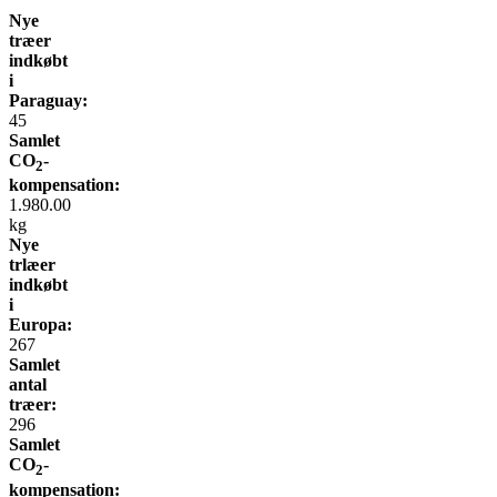
Nye
træer
indkøbt
i
Paraguay:
45
Samlet
CO
-
2
kompensation:
1.980.00
kg
Nye
trlæer
indkøbt
i
Europa:
267
Samlet
antal
træer:
296
Samlet
CO
-
2
kompensation: