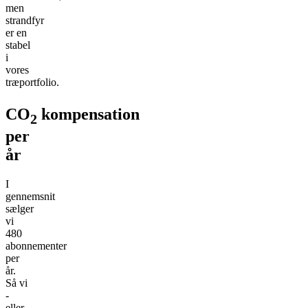
men
strandfyr
er en
stabel
i
vores
træportfolio.
CO
kompensation
2
per
år
I
gennemsnit
sælger
vi
480
abonnementer
per
år.
Så vi
-
eller