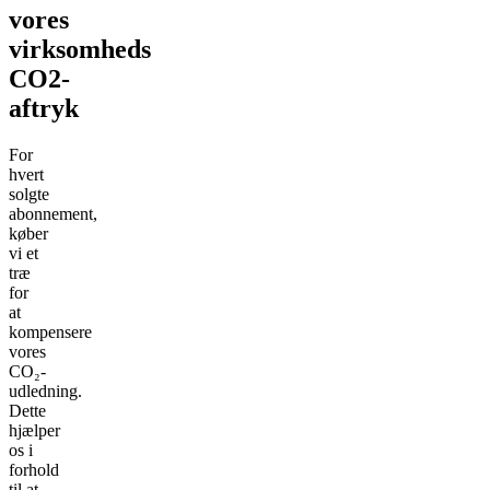
vores
virksomheds
CO2-
aftryk
For
hvert
solgte
abonnement,
køber
vi et
træ
for
at
kompensere
vores
CO₂-
udledning.
Dette
hjælper
os i
forhold
til at