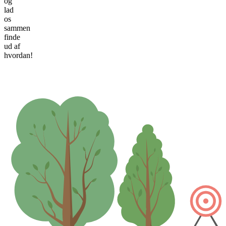
og
lad
os
sammen
finde
ud af
hvordan!