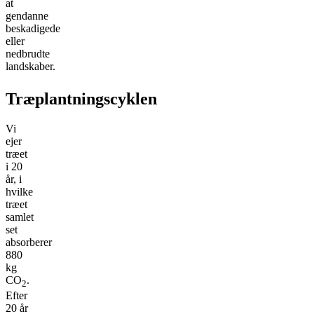
at
gendanne
beskadigede
eller
nedbrudte
landskaber.
Træplantningscyklen
Vi
ejer
træet
i 20
år, i
hvilke
træet
samlet
set
absorberer
880
kg
CO
.
2
Efter
20 år