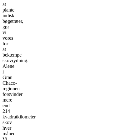
at
plante
indisk
bøgetræer,
gør
vi
vores
for
at
bekæmpe
skovrydning.
Alene
i
Gran
Chaco-
regionen
forsvinder
mere
end
214
kvadratkilometer
skov
hver
måned.
Vi