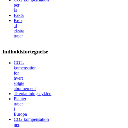
per
år
Fakta
Køb
af
ekstra
træer
Indholdsfortegnelse
CO2-
komensation
for
hvert
solgte
abonnement
Træplantningscyklen
Planter
træer
i
Europa
CO2 kompensation
per