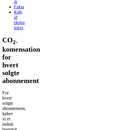
år
Fakta
Køb
af
ekstra
træer
CO
2-
komensation
for
hvert
solgte
abonnement
For
hvert
solgte
abonnement,
køber
vi et
indisk
bøgetræ