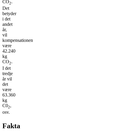
CO
.
2
Det
betyder
i det
andet
år,
vil
kompensationen
være
42.240
kg
CO
.
2
I det
tredje
år vil
det
være
63.360
kg
C0
,
2
osv.
Fakta