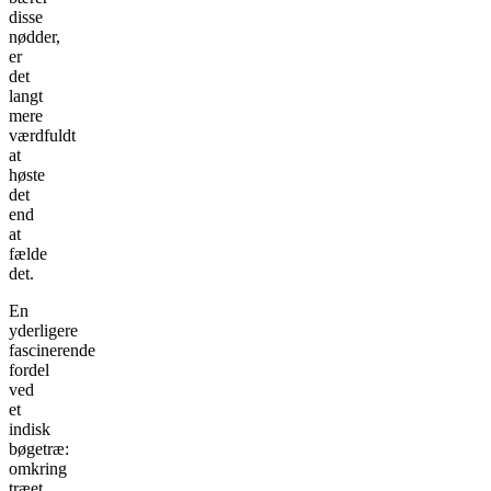
disse
nødder,
er
det
langt
mere
værdfuldt
at
høste
det
end
at
fælde
det.
En
yderligere
fascinerende
fordel
ved
et
indisk
bøgetræ:
omkring
træet