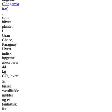
(
Pongamia
træ
)
,
som
bliver
plantet
i
Gran
Chaco,
Paraguay.
Hvert
indisk
bøgetræ
absorberer
44
kg
CO
hvert
2
år,
bærer
værdifulde
nødder
og er
fantastisk
for