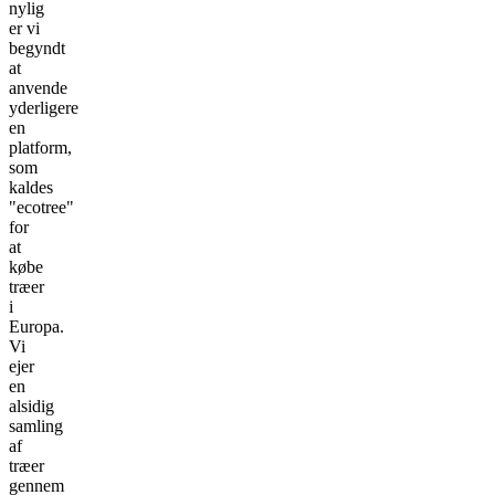
nylig
er vi
begyndt
at
anvende
yderligere
en
platform,
som
kaldes
"ecotree"
for
at
købe
træer
i
Europa.
Vi
ejer
en
alsidig
samling
af
træer
gennem