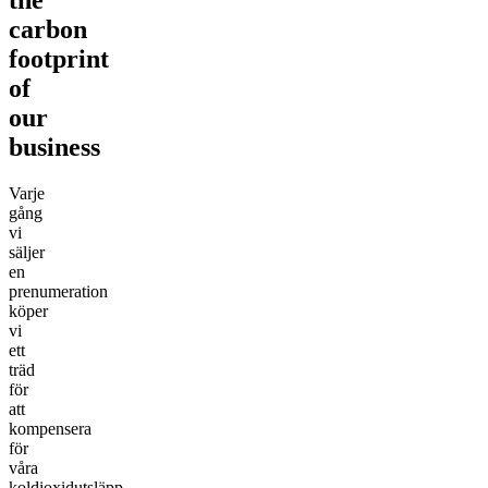
carbon
footprint
of
our
business
Varje
gång
vi
säljer
en
prenumeration
köper
vi
ett
träd
för
att
kompensera
för
våra
koldioxidutsläpp.