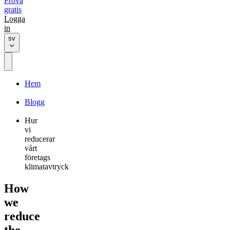
Prova
gratis
Logga
in
sv
Hem
Blogg
Hur
vi
reducerar
vårt
företags
klimatavtryck
How
we
reduce
the