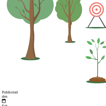
Publicerad
den
Feb