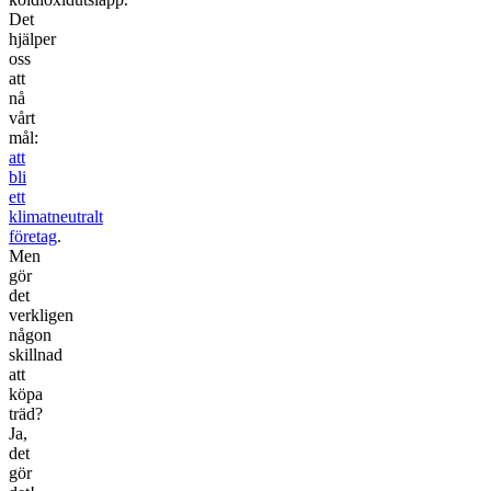
Det
hjälper
oss
att
nå
vårt
mål:
att
bli
ett
klimatneutralt
företag
.
Men
gör
det
verkligen
någon
skillnad
att
köpa
träd?
Ja,
det
gör