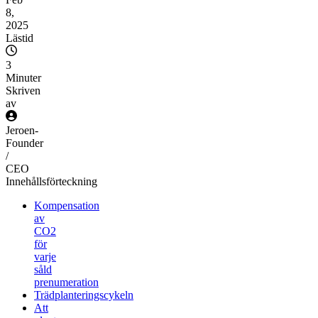
8,
2025
Lästid
3
Minuter
Skriven
av
Jeroen
-
Founder
/
CEO
Innehållsförteckning
Kompensation
av
CO2
för
varje
såld
prenumeration
Trädplanteringscykeln
Att