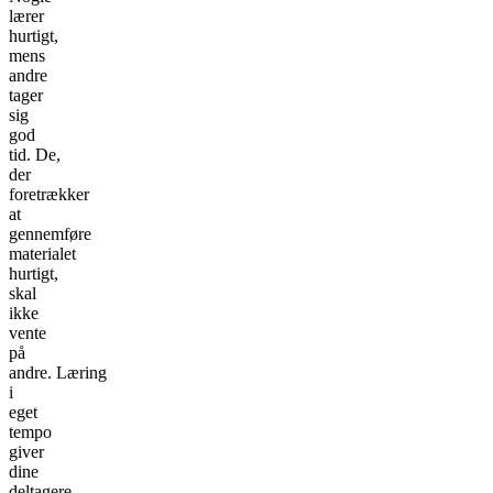
lærer
hurtigt,
mens
andre
tager
sig
god
tid. De,
der
foretrækker
at
gennemføre
materialet
hurtigt,
skal
ikke
vente
på
andre. Læring
i
eget
tempo
giver
dine
deltagere