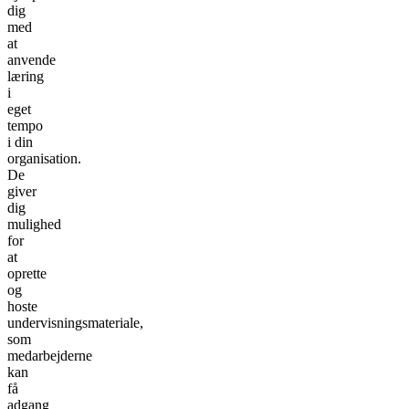
dig
med
at
anvende
læring
i
eget
tempo
i din
organisation.
De
giver
dig
mulighed
for
at
oprette
og
hoste
undervisningsmateriale,
som
medarbejderne
kan
få
adgang