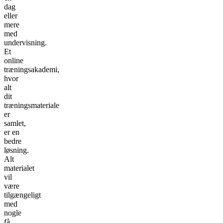
dag
eller
mere
med
undervisning.
Et
online
træningsakademi,
hvor
alt
dit
træningsmateriale
er
samlet,
er en
bedre
løsning.
Alt
materialet
vil
være
tilgængeligt
med
nogle
få