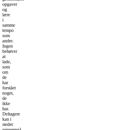
opgaver
og
lære
i
samme
tempo
som
andre.
Ingen
behøver
at
lade,
som
om
de
har
forstået
noget,
de
ikke
har.
Deltagere
kan i
stedet
gennemgå