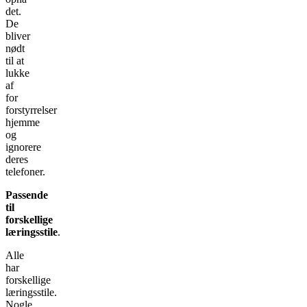
det.
De
bliver
nødt
til at
lukke
af
for
forstyrrelser
hjemme
og
ignorere
deres
telefoner.
Passende
til
forskellige
læringsstile
.
Alle
har
forskellige
læringsstile.
Nogle