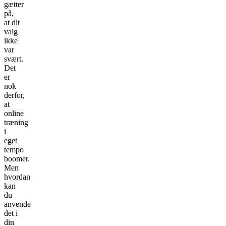
gætter
på,
at dit
valg
ikke
var
svært.
Det
er
nok
derfor,
at
online
træning
i
eget
tempo
boomer.
Men
hvordan
kan
du
anvende
det i
din