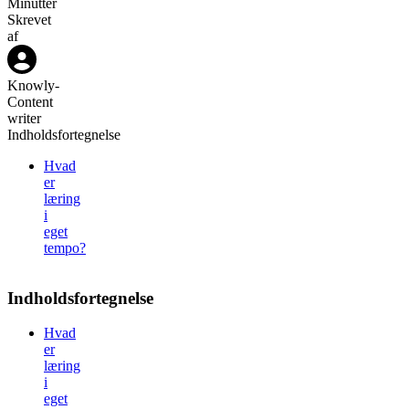
Minutter
Skrevet
af
Knowly
-
Content
writer
Indholdsfortegnelse
Hvad
er
læring
i
eget
tempo?
Indholdsfortegnelse
Hvad
er
læring
i
eget