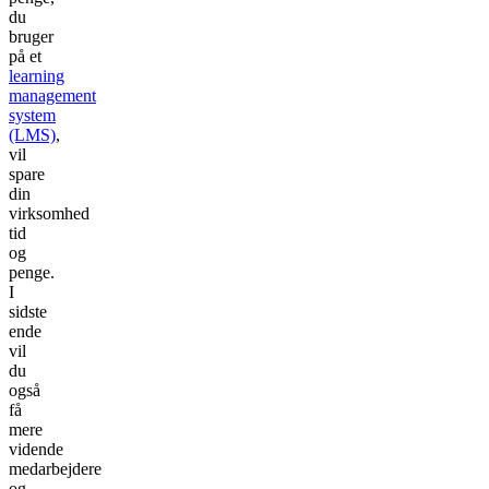
du
bruger
på et
learning
management
system
(LMS)
,
vil
spare
din
virksomhed
tid
og
penge.
I
sidste
ende
vil
du
også
få
mere
vidende
medarbejdere
og