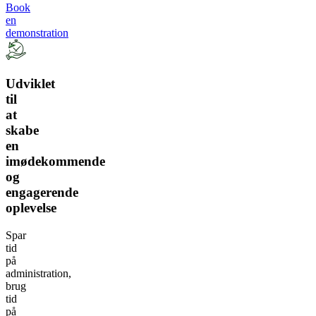
Book
en
demonstration
Udviklet
til
at
skabe
en
imødekommende
og
engagerende
oplevelse
Spar
tid
på
administration,
brug
tid
på