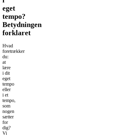
eget
tempo?
Betydningen
forklaret
Hvad
foretrækker
du:
at
lære
i dit
eget
tempo
eller
i et
tempo,
som
nogen
sætter
for
dig?
Vi