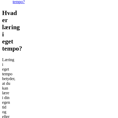
tempo?
Hvad
er
læring
i
eget
tempo?
Læring
i
eget
tempo
betyder,
at du
kan
lære
i din
egen
tid
og
efter