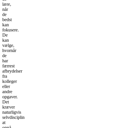
lære,
når
de
bedst
kan
fokusere.
De
kan
vælge,
hvornår
de
har
færrest
afbrydelser
fra
kolleger
eller
andre
opgaver.
Det
kræver
naturligvis
selvdisciplin
at
opnå