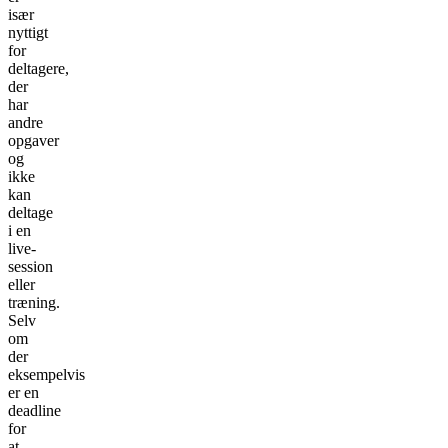
især
nyttigt
for
deltagere,
der
har
andre
opgaver
og
ikke
kan
deltage
i en
live-
session
eller
træning.
Selv
om
der
eksempelvis
er en
deadline
for
at