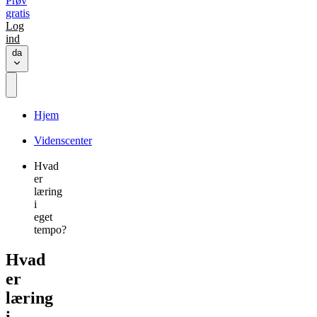
Prøv
gratis
Log
ind
da
Hjem
Videnscenter
Hvad
er
læring
i
eget
tempo?
Hvad
er
læring
i