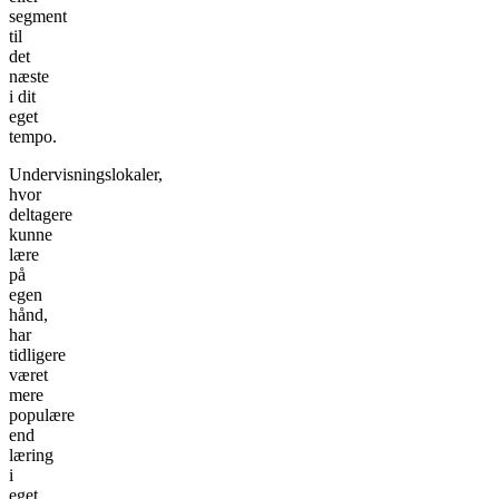
segment
til
det
næste
i dit
eget
tempo.
Undervisningslokaler,
hvor
deltagere
kunne
lære
på
egen
hånd,
har
tidligere
været
mere
populære
end
læring
i
eget