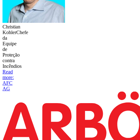
Christian
Kohler
Chefe
da
Equipe
de
Proteção
contra
Incêndios
Read
more
:
AFC
AG