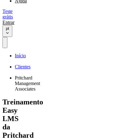
Ajuda
Teste
grátis
Entrar
pt
Início
Clientes
Pritchard
Management
Associates
Treinamento
Easy
LMS
da
Pritchard