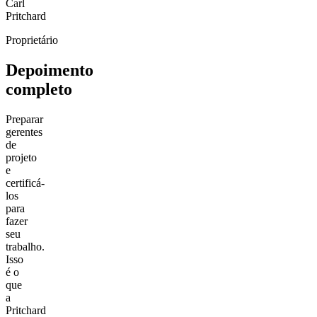
Carl
Pritchard
Proprietário
Depoimento
completo
Preparar
gerentes
de
projeto
e
certificá-
los
para
fazer
seu
trabalho.
Isso
é o
que
a
Pritchard