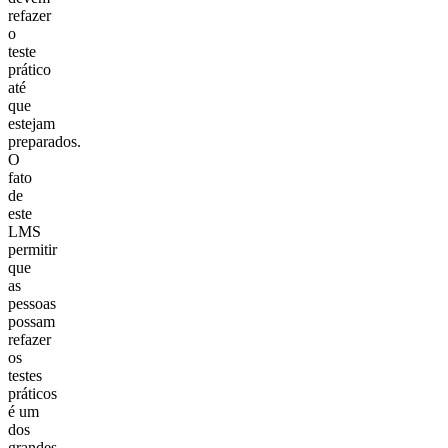
refazer
o
teste
prático
até
que
estejam
preparados.
O
fato
de
este
LMS
permitir
que
as
pessoas
possam
refazer
os
testes
práticos
é um
dos
grandes