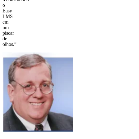
o
Easy
LMS
em
um
piscar
de
olhos.”