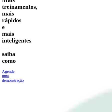
Mais
treinamentos,
mais
rápidos
e
mais
inteligentes
—
saiba
como
Agende
uma
demonstração