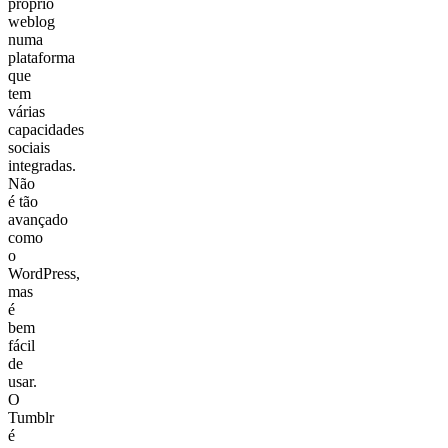
próprio
weblog
numa
plataforma
que
tem
várias
capacidades
sociais
integradas.
Não
é tão
avançado
como
o
WordPress,
mas
é
bem
fácil
de
usar.
O
Tumblr
é