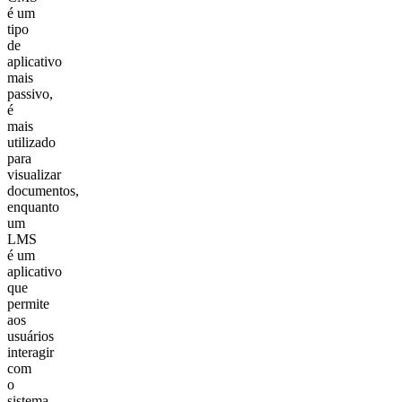
é um
tipo
de
aplicativo
mais
passivo,
é
mais
utilizado
para
visualizar
documentos,
enquanto
um
LMS
é um
aplicativo
que
permite
aos
usuários
interagir
com
o
sistema.