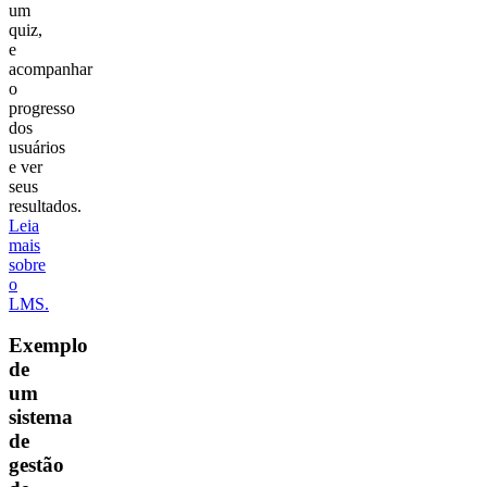
um
quiz,
e
acompanhar
o
progresso
dos
usuários
e ver
seus
resultados.
Leia
mais
sobre
o
LMS.
Exemplo
de
um
sistema
de
gestão