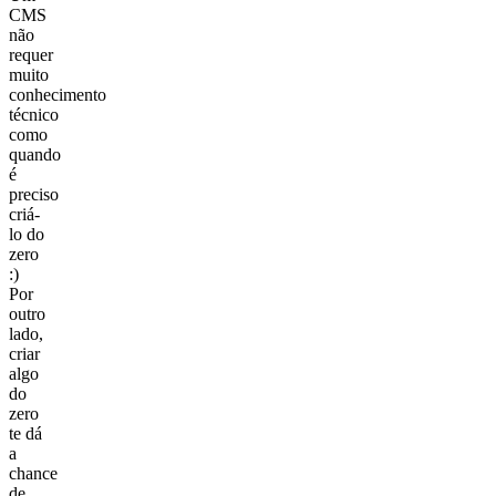
CMS
não
requer
muito
conhecimento
técnico
como
quando
é
preciso
criá-
lo do
zero
:)
Por
outro
lado,
criar
algo
do
zero
te dá
a
chance
de