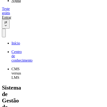
Ajuda
Teste
grátis
Entrar
pt
Início
Centro
de
conhecimento
CMS
versus
LMS
Sistema
de
Gestão
de