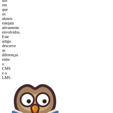
um
em
que
os
alunos
estejam
ativamente
envolvidos.
Este
artigo
descreve
as
diferenças
entre
o
CMS
e o
LMS.