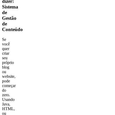
dizer:
Sistema
de
Gestão
de
Conteúdo
Se
você
quer
criar
seu
próprio
blog
ou
website,
pode
começar
do
zero.
Usando
Java,
HTML,
ou