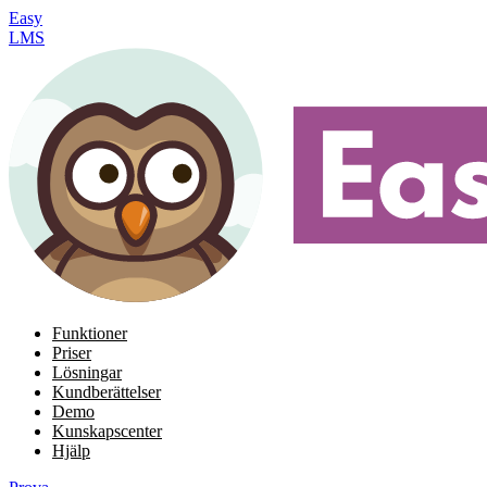
Easy
LMS
Funktioner
Priser
Lösningar
Kundberättelser
Demo
Kunskapscenter
Hjälp