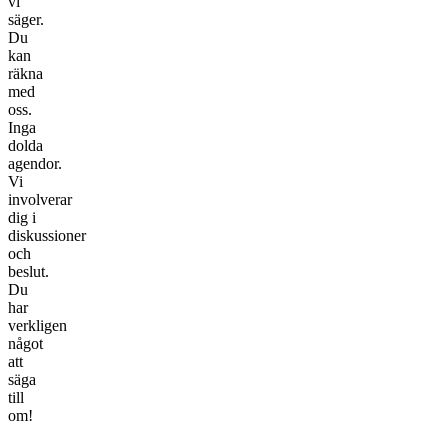
vi
säger.
Du
kan
räkna
med
oss.
Inga
dolda
agendor.
Vi
involverar
dig i
diskussioner
och
beslut.
Du
har
verkligen
något
att
säga
till
om!