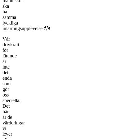
människor
ska
ha
samma
lyckliga
inlärningsupplevelse 🙂!
Vår
drivkraft
för
lärande
är
inte
det
enda
som
gör
oss
speciella.
Det
här
är de
värderingar
vi
lever