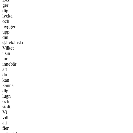
ger
dig
lycka
och
bygger
upp
din
självkänsla.
Vilket
i sin
tur
innebär
att
du
kan
känna
dig
lugn
och
stolt.
Vi
vill
att
fler