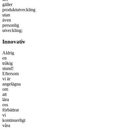
gäller
produktutveckling
utan
även
personlig
utveckling;
Innovativ
Aldrig
en
tråkig
stund!
Eftersom
vi är
angelägna
om
att
lära
oss
förbättrar
vi
kontinuerligt
våra