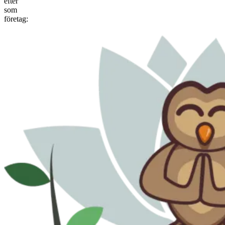
efter
som
företag: