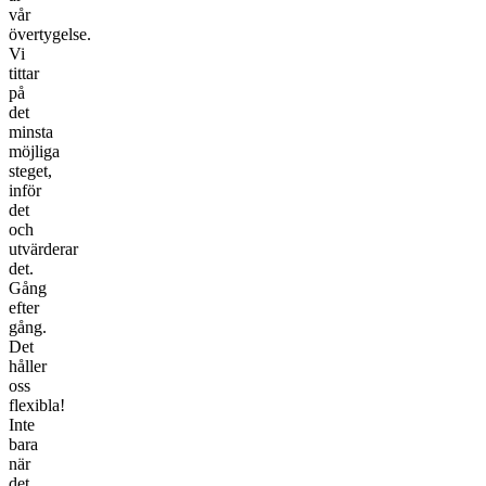
vår
övertygelse.
Vi
tittar
på
det
minsta
möjliga
steget,
inför
det
och
utvärderar
det.
Gång
efter
gång.
Det
håller
oss
flexibla!
Inte
bara
när
det