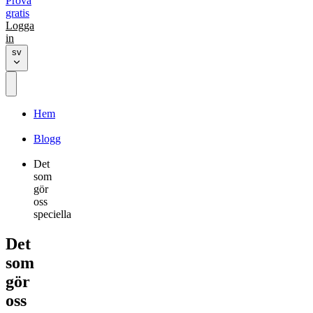
Prova
gratis
Logga
in
sv
Hem
Blogg
Det
som
gör
oss
speciella
Det
som
gör
oss