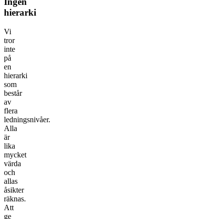
Ingen
hierarki
Vi
tror
inte
på
en
hierarki
som
består
av
flera
ledningsnivåer.
Alla
är
lika
mycket
värda
och
allas
åsikter
räknas.
Att
ge