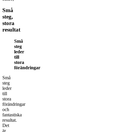
Små
steg,
stora
resultat
Små
steg
leder
till
stora
förändringar
Små
steg
leder
till
stora
förändringar
och
fantastiska
resultat.
Det
är