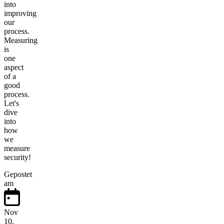
into
improving
our
process.
Measuring
is
one
aspect
of a
good
process.
Let's
dive
into
how
we
measure
security!
Gepostet
am
Nov
10,