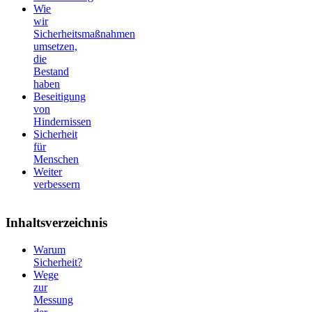
Wie
wir
Sicherheitsmaßnahmen
umsetzen,
die
Bestand
haben
Beseitigung
von
Hindernissen
Sicherheit
für
Menschen
Weiter
verbessern
Inhaltsverzeichnis
Warum
Sicherheit?
Wege
zur
Messung