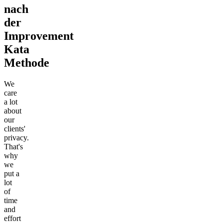
nach
der
Improvement
Kata
Methode
We
care
a lot
about
our
clients'
privacy.
That's
why
we
put a
lot
of
time
and
effort