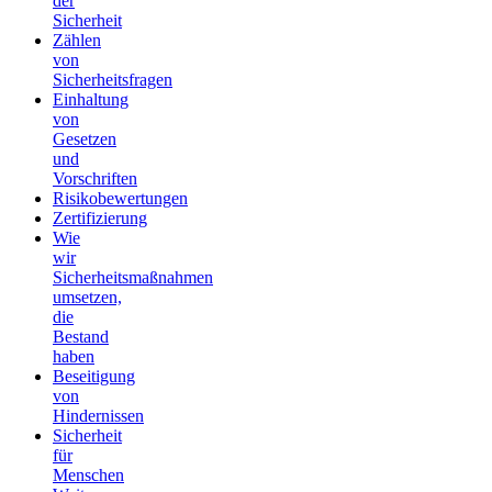
der
Sicherheit
Zählen
von
Sicherheitsfragen
Einhaltung
von
Gesetzen
und
Vorschriften
Risikobewertungen
Zertifizierung
Wie
wir
Sicherheitsmaßnahmen
umsetzen,
die
Bestand
haben
Beseitigung
von
Hindernissen
Sicherheit
für
Menschen