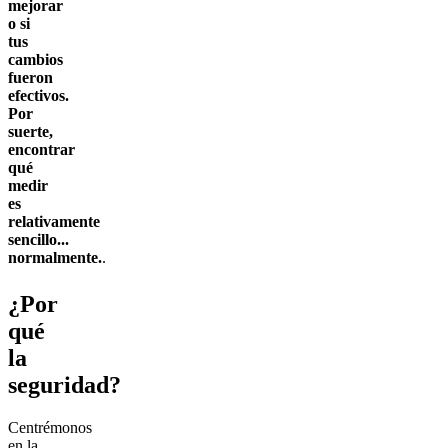
mejorar
o si
tus
cambios
fueron
efectivos.
Por
suerte,
encontrar
qué
medir
es
relativamente
sencillo...
normalmente.
.
¿Por
qué
la
seguridad?
Centrémonos
en la