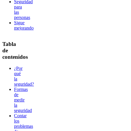
Seguridad
para
las
personas
Sigue
mejorando
Tabla
de
contenidos
¿Por
qué
la
seguridad?
Formas
de
medir
la
seguridad
Contar
los
problemas