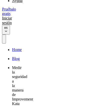
Ayuda
Pruébalo
gratis
Iniciar
sesión
es
Home
Blog
Medir
la
seguridad
a
la
manera
de
Improvement
Kata