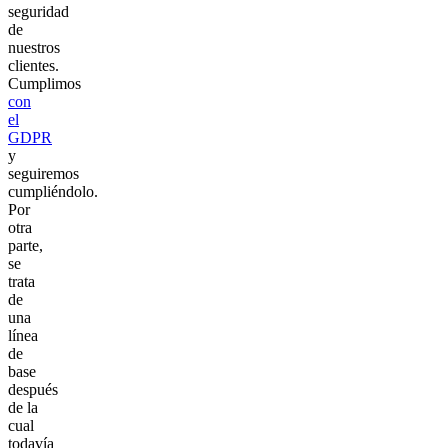
seguridad
de
nuestros
clientes.
Cumplimos
con
el
GDPR
y
seguiremos
cumpliéndolo.
Por
otra
parte,
se
trata
de
una
línea
de
base
después
de la
cual
todavía