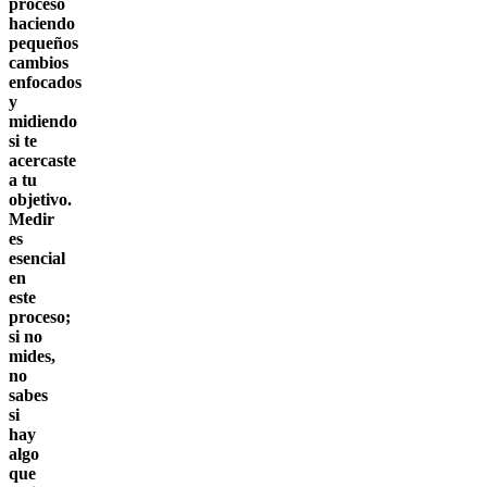
proceso
haciendo
pequeños
cambios
enfocados
y
midiendo
si te
acercaste
a tu
objetivo.
Medir
es
esencial
en
este
proceso;
si no
mides,
no
sabes
si
hay
algo
que