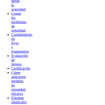
medir
la
seguridad
Contar
los
problemas
de
seguridad
Cumplimiento
de
leyes
y
reglamentos
Evaluación
de
riesgos
Certificación
Cómo
aplicamos
medidas
de
seguridad
eficaces
Eliminar
obstáculos