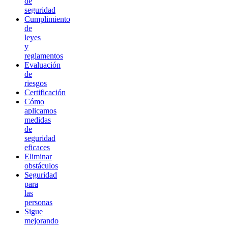
de
seguridad
Cumplimiento
de
leyes
y
reglamentos
Evaluación
de
riesgos
Certificación
Cómo
aplicamos
medidas
de
seguridad
eficaces
Eliminar
obstáculos
Seguridad
para
las
personas
Sigue
mejorando