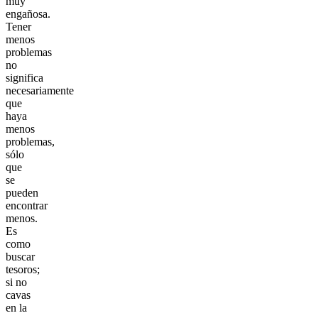
muy
engañosa.
Tener
menos
problemas
no
significa
necesariamente
que
haya
menos
problemas,
sólo
que
se
pueden
encontrar
menos.
Es
como
buscar
tesoros;
si no
cavas
en la