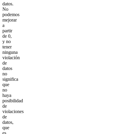
datos.
No
podemos
mejorar
a
partir
de 0,
y no
tener
ninguna
violación
de
datos
no
significa
que
no
haya
posibilidad
de
violaciones
de
datos,
que
es