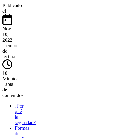
Publicado
el
Nov
10,
2022
Tiempo
de
lectura
10
Minutos
Tabla
de
contenidos
¿Por
qué
la
seguridad?
Formas
de