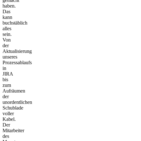
gemacht
haben.
Das
kann
buchstäblich
alles
sein.
Von
der
Aktualisierung
unseres
Prozessablaufs
in
JIRA
bis
zum
Aufräumen
der
unordentlichen
Schublade
voller
Kabel.
Der
Mitarbeiter
des