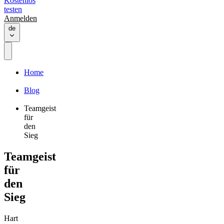
Kostenlos
testen
Anmelden
de
Home
Blog
Teamgeist
für
den
Sieg
Teamgeist
für
den
Sieg
Hart