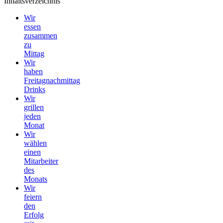
Inhaltsverzeichnis
Wir
essen
zusammen
zu
Mittag
Wir
haben
Freitagnachmittag
Drinks
Wir
grillen
jeden
Monat
Wir
wählen
einen
Mitarbeiter
des
Monats
Wir
feiern
den
Erfolg