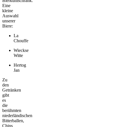
Bierkühlschrank.
Eine
kleine
Auswahl
unserer
Biere:
La
Chouffe
Wieckse
Witte
Hertog
Jan
Zu
den
Getränken
gibt
es
die
berühmten
niederländischen
Bitterballen,
Chips