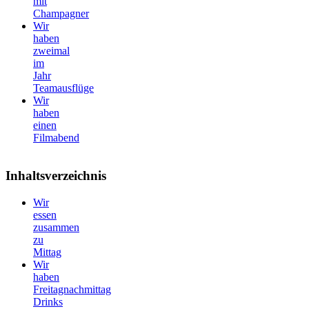
mit
Champagner
Wir
haben
zweimal
im
Jahr
Teamausflüge
Wir
haben
einen
Filmabend
Inhaltsverzeichnis
Wir
essen
zusammen
zu
Mittag
Wir
haben
Freitagnachmittag
Drinks