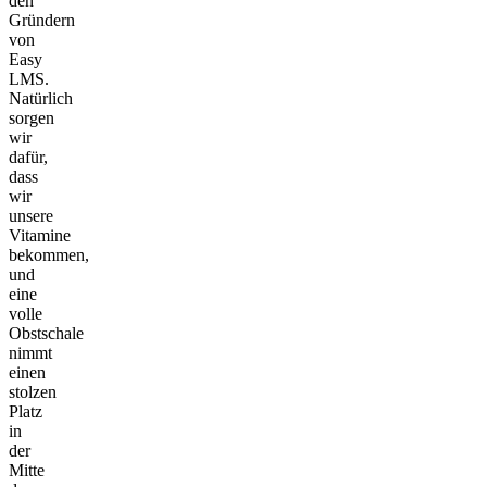
den
Gründern
von
Easy
LMS.
Natürlich
sorgen
wir
dafür,
dass
wir
unsere
Vitamine
bekommen,
und
eine
volle
Obstschale
nimmt
einen
stolzen
Platz
in
der
Mitte