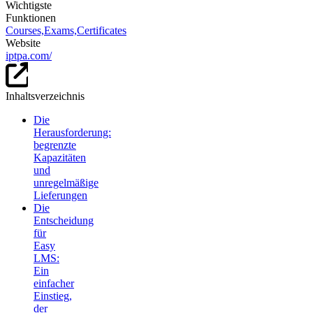
Wichtigste
Funktionen
Courses,
Exams,
Certificates
Website
iptpa.com/
Inhaltsverzeichnis
Die
Herausforderung:
begrenzte
Kapazitäten
und
unregelmäßige
Lieferungen
Die
Entscheidung
für
Easy
LMS:
Ein
einfacher
Einstieg,
der