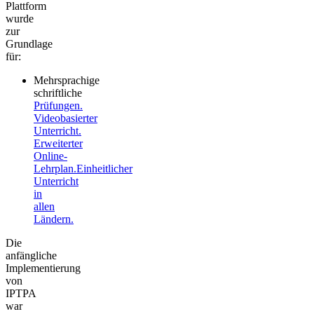
Plattform
wurde
zur
Grundlage
für:
Mehrsprachige
schriftliche
Prüfungen.
Videobasierter
Unterricht.
Erweiterter
Online-
Lehrplan.Einheitlicher
Unterricht
in
allen
Ländern.
Die
anfängliche
Implementierung
von
IPTPA
war