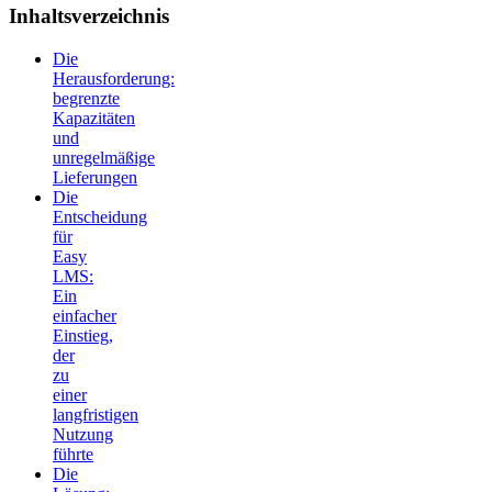
Inhaltsverzeichnis
Die
Herausforderung:
begrenzte
Kapazitäten
und
unregelmäßige
Lieferungen
Die
Entscheidung
für
Easy
LMS:
Ein
einfacher
Einstieg,
der
zu
einer
langfristigen
Nutzung
führte
Die