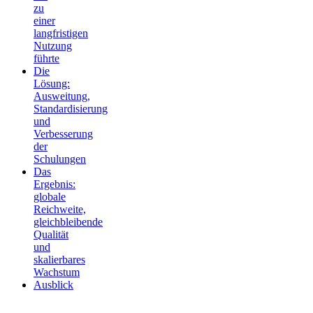
zu
einer
langfristigen
Nutzung
führte
Die
Lösung:
Ausweitung,
Standardisierung
und
Verbesserung
der
Schulungen
Das
Ergebnis:
globale
Reichweite,
gleichbleibende
Qualität
und
skalierbares
Wachstum
Ausblick