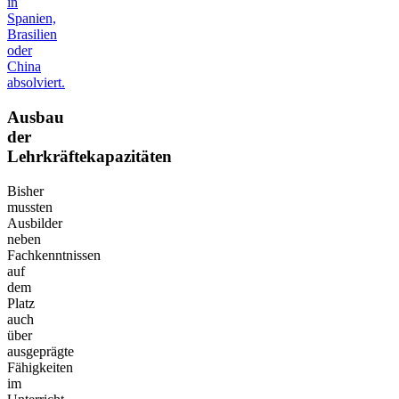
in
Spanien,
Brasilien
oder
China
absolviert.
Ausbau
der
Lehrkräftekapazitäten
Bisher
mussten
Ausbilder
neben
Fachkenntnissen
auf
dem
Platz
auch
über
ausgeprägte
Fähigkeiten
im