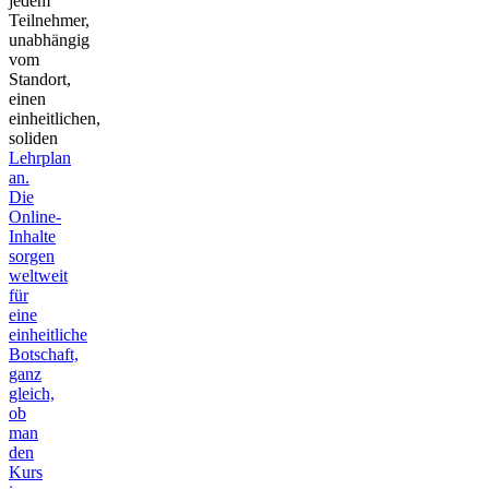
jedem
Teilnehmer,
unabhängig
vom
Standort,
einen
einheitlichen,
soliden
Lehrplan
an.
Die
Online-
Inhalte
sorgen
weltweit
für
eine
einheitliche
Botschaft,
ganz
gleich,
ob
man
den
Kurs