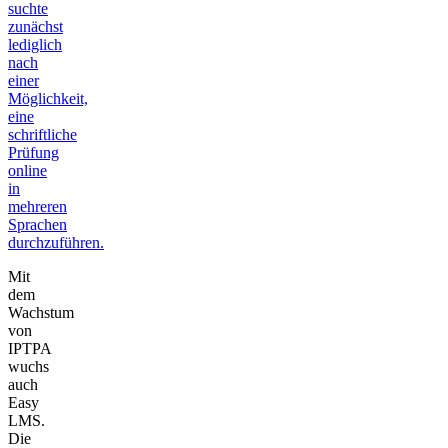
suchte
zunächst
lediglich
nach
einer
Möglichkeit,
eine
schriftliche
Prüfung
online
in
mehreren
Sprachen
durchzuführen.
Mit
dem
Wachstum
von
IPTPA
wuchs
auch
Easy
LMS.
Die