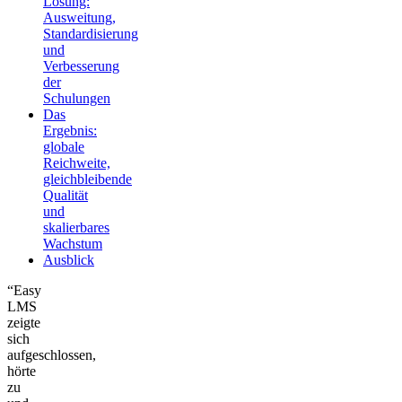
Lösung:
Ausweitung,
Standardisierung
und
Verbesserung
der
Schulungen
Das
Ergebnis:
globale
Reichweite,
gleichbleibende
Qualität
und
skalierbares
Wachstum
Ausblick
“Easy
LMS
zeigte
sich
aufgeschlossen,
hörte
zu