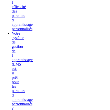
l
efficacité
des
parcours
d
apprentissage
personnalisés
Votre
système
de
gestion
de
l
apprentissage
(LMS)
est-
il
prêt
pour
les
parcours
d
apprentissage
personnalisés
?