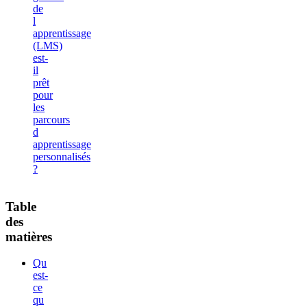
de
l
apprentissage
(LMS)
est-
il
prêt
pour
les
parcours
d
apprentissage
personnalisés
?
Table
des
matières
Qu
est-
ce
qu