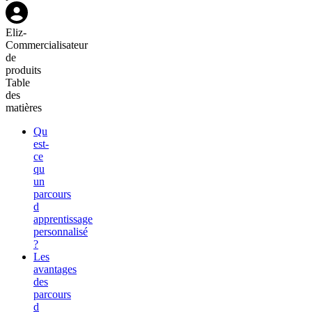
Eliz
-
Commercialisateur
de
produits
Table
des
matières
Qu
est-
ce
qu
un
parcours
d
apprentissage
personnalisé
?
Les
avantages
des
parcours
d