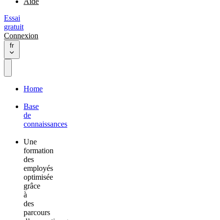
Aide
Essai
gratuit
Connexion
fr
Home
Base
de
connaissances
Une
formation
des
employés
optimisée
grâce
à
des
parcours