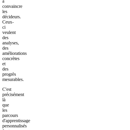
à
convaincre
les
décideurs.
Ceux-
ci
veulent
des
analyses,
des
améliorations
concrètes
et
des
progrès
mesurables.
C'est
précisément
là
que
les
parcours
d'apprentissage
personnalisés