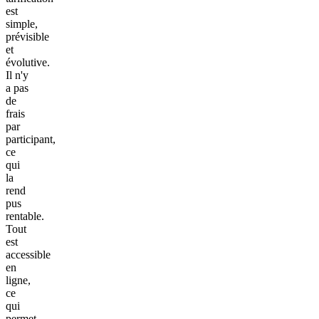
est
simple,
prévisible
et
évolutive.
Il n'y
a pas
de
frais
par
participant,
ce
qui
la
rend
pus
rentable.
Tout
est
accessible
en
ligne,
ce
qui
permet