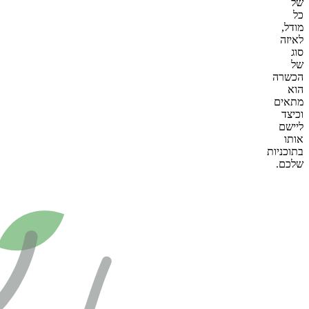
של
כל
מודל,
לאיזה
סוג
של
הכשרה
הוא
מתאים
וכיצד
ליישם
אותו
בתוכניות
שלכם.