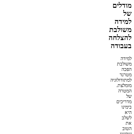
מודלים
של
למידה
משולבת
להצלחה
בעבודה
למידה
משולבת
הפכה
מטרנד
למתודולוגיה
מומלצת.
המטרה
של
מדריכים
בימינו
היא
לשלב
את
הטוב
שבשני