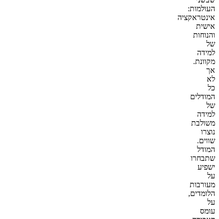
העולמות:
אינטראקציה
אישית
והנוחות
של
למידה
מקוונת.
אך
לא
כל
המודלים
של
למידה
משולבת
נוצרו
שווים.
המודל
שתבחרו
ישפיע
על
מעורבות
הלומדים,
על
עומס