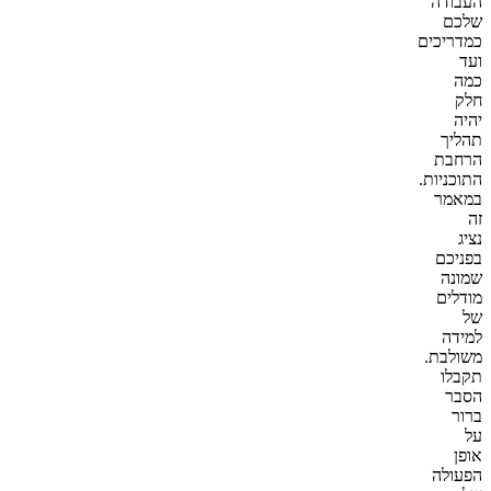
העבודה
שלכם
כמדריכים
ועד
כמה
חלק
יהיה
תהליך
הרחבת
התוכניות.
במאמר
זה
נציג
בפניכם
שמונה
מודלים
של
למידה
משולבת.
תקבלו
הסבר
ברור
על
אופן
הפעולה