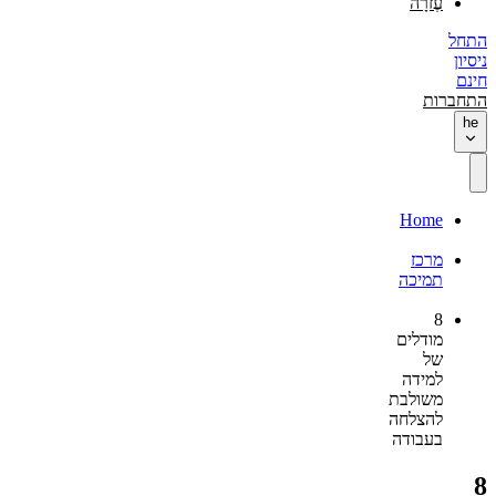
עֶזרָה
התחל
ניסיון
חינם
התחברות
he
Home
מרכז
תמיכה
8
מודלים
של
למידה
משולבת
להצלחה
בעבודה
8