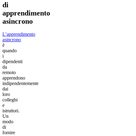
di
apprendimento
asincrono
L’apprendimento
asincrono
è
quando
i
dipendenti
da
remoto
apprendono
indipendentemente
dai
loro
colleghi
e
istruttori.
Un
modo
di
fornire