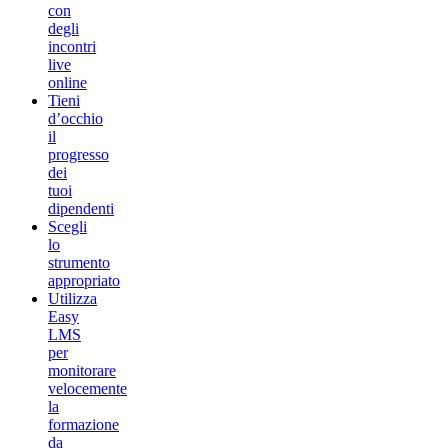
con
degli
incontri
live
online
Tieni
d’occhio
il
progresso
dei
tuoi
dipendenti
Scegli
lo
strumento
appropriato
Utilizza
Easy
LMS
per
monitorare
velocemente
la
formazione
da