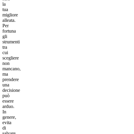
la
tua
migliore
alleata.
Per
fortuna
gli
strumenti
tra
cui
scegliere
non
mancano,
ma
prendere
una
decisione
può
essere
arduo.
In
genere,
evita
di
salvare