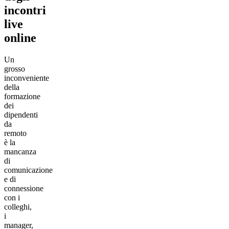
incontri
live
online
Un
grosso
inconveniente
della
formazione
dei
dipendenti
da
remoto
è la
mancanza
di
comunicazione
e di
connessione
con i
colleghi,
i
manager,