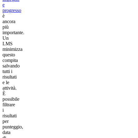
e
progresso
è
ancora
più
importante.
Un
LMS
minimizza
questo
compita
salvando
tutti i
risultati
e le
attività.
È
possibile
filtrare
i
risultati
per
punteggio,
data
di