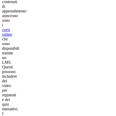
contenuti
di
apprendimento
asincrono
sono
i
corsi
online
che
sono
disponibili
tramite
un
LMS.
Questi
possono
includere
dei
video
pre
registrati
e dei
quiz
interattivi.
I