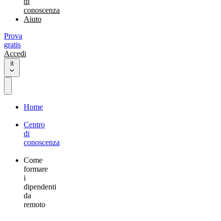
di
conoscenza
Aiuto
Prova
gratis
Accedi
it
Home
Centro
di
conoscenza
Come
formare
i
dipendenti
da
remoto