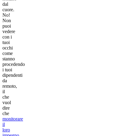
dal
cuore.
No!
Non
puoi
vedere
con i
tuoi
occhi
come
stanno
procedendo
i tuoi
dipendenti
da
remoto,
il
che
vuol
dire
che
monitorare
il
loro
impegno