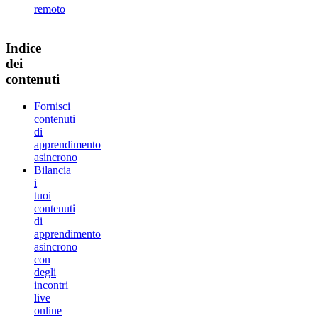
remoto
Indice
dei
contenuti
Fornisci
contenuti
di
apprendimento
asincrono
Bilancia
i
tuoi
contenuti
di
apprendimento
asincrono
con
degli
incontri
live
online