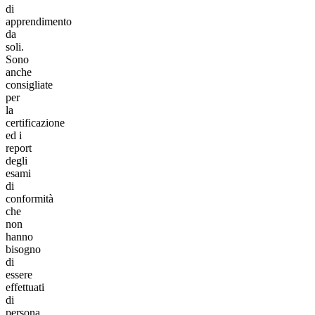
di
apprendimento
da
soli.
Sono
anche
consigliate
per
la
certificazione
ed i
report
degli
esami
di
conformità
che
non
hanno
bisogno
di
essere
effettuati
di
persona.