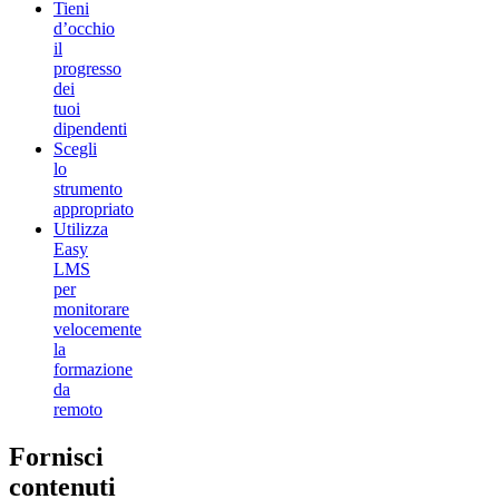
Tieni
d’occhio
il
progresso
dei
tuoi
dipendenti
Scegli
lo
strumento
appropriato
Utilizza
Easy
LMS
per
monitorare
velocemente
la
formazione
da
remoto
Fornisci
contenuti