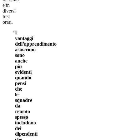
e in
diversi
fusi
orari.
I
vantaggi
dell’apprendimento
asincrono
sono
anche
più
evidenti
quando
pensi
che
le
squadre
da
remoto
spesso
includono
dei
dipendenti
che