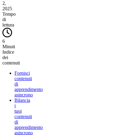
2,
2025
Tempo
di
lettura
6
Minuti
Indice
dei
contenuti
Fornisci
contenuti
di
apprendimento
asincrono
Bilancia
i
tuoi
contenuti
di
apprendimento
asincrono