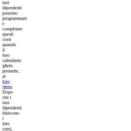
tuoi
dipendenti
possono
programmare
e
completare
questi
corsi
quando
il
loro
calendario
glielo
permette,
al
loro
ritmo
.
Dopo
che i
tuoi
dipendenti
finiscono
i
loro
corsi,