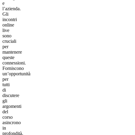
e
l’azienda.
Gli
incontri
online
live
sono
cruciali
per
mantenere
queste
connessioni.
Forniscono
un’opportunità
per
tutti
di
discutere
gli
argomenti
del
corso
asincrono
in
profondità,