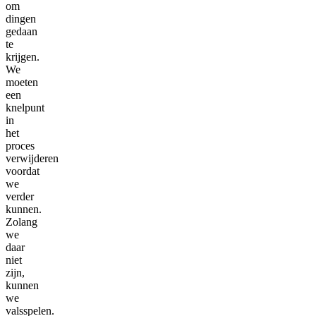
om
dingen
gedaan
te
krijgen.
We
moeten
een
knelpunt
in
het
proces
verwijderen
voordat
we
verder
kunnen.
Zolang
we
daar
niet
zijn,
kunnen
we
valsspelen.