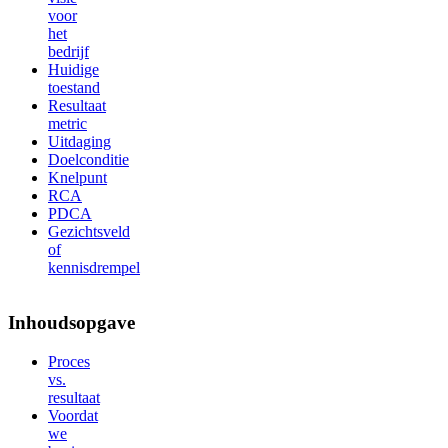
voor
het
bedrijf
Huidige
toestand
Resultaat
metric
Uitdaging
Doelconditie
Knelpunt
RCA
PDCA
Gezichtsveld
of
kennisdrempel
Inhoudsopgave
Proces
vs.
resultaat
Voordat
we