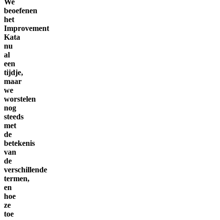
We
beoefenen
het
Improvement
Kata
nu
al
een
tijdje,
maar
we
worstelen
nog
steeds
met
de
betekenis
van
de
verschillende
termen,
en
hoe
ze
toe