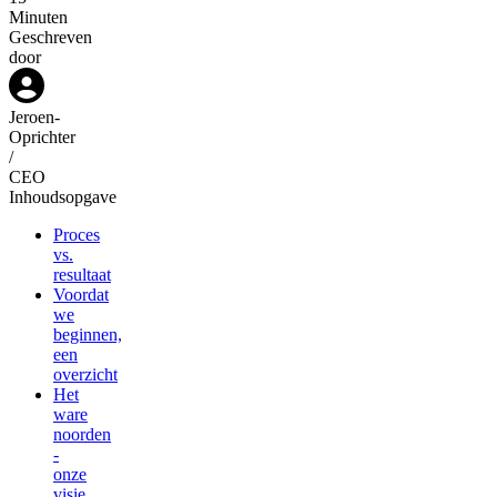
Minuten
Geschreven
door
Jeroen
-
Oprichter
/
CEO
Inhoudsopgave
Proces
vs.
resultaat
Voordat
we
beginnen,
een
overzicht
Het
ware
noorden
-
onze
visie