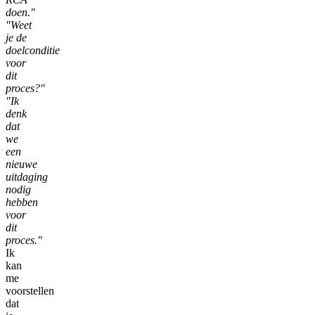
doen."
"Weet
je de
doelconditie
voor
dit
proces?"
"Ik
denk
dat
we
een
nieuwe
uitdaging
nodig
hebben
voor
dit
proces."
Ik
kan
me
voorstellen
dat