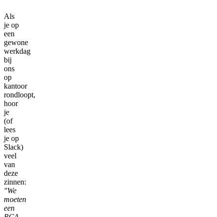
Als
je op
een
gewone
werkdag
bij
ons
op
kantoor
rondloopt,
hoor
je
(of
lees
je op
Slack)
veel
van
deze
zinnen:
"We
moeten
een
RCA