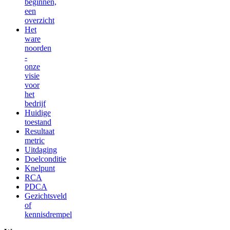
beginnen,
een
overzicht
Het
ware
noorden
-
onze
visie
voor
het
bedrijf
Huidige
toestand
Resultaat
metric
Uitdaging
Doelconditie
Knelpunt
RCA
PDCA
Gezichtsveld
of
kennisdrempel