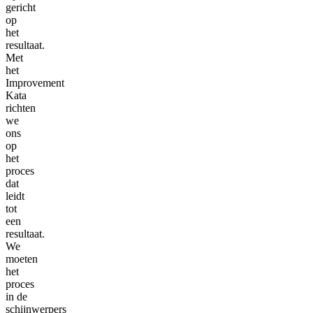
gericht
op
het
resultaat.
Met
het
Improvement
Kata
richten
we
ons
op
het
proces
dat
leidt
tot
een
resultaat.
We
moeten
het
proces
in de
schijnwerpers