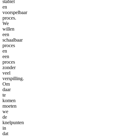
stabiel
en
voorspelbaar
proces.
We
willen
een
schaalbaar
proces
en
een
proces
zonder
veel
verspilling.
Om
daar
te
komen
moeten
we
de
knelpunten
in
dat