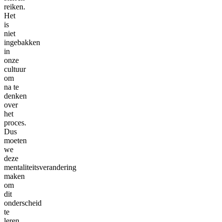
reiken.
Het
is
niet
ingebakken
in
onze
cultuur
om
na te
denken
over
het
proces.
Dus
moeten
we
deze
mentaliteitsverandering
maken
om
dit
onderscheid
te
leren