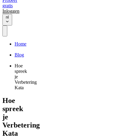
Probeer
gratis
Inloggen
nl
Home
Blog
Hoe
spreek
je
Verbetering
Kata
Hoe
spreek
je
Verbetering
Kata