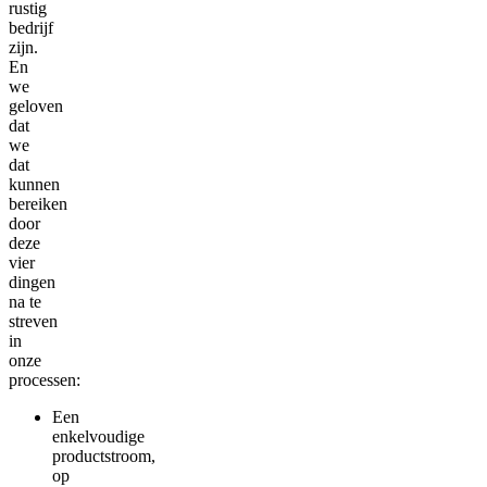
rustig
bedrijf
zijn.
En
we
geloven
dat
we
dat
kunnen
bereiken
door
deze
vier
dingen
na te
streven
in
onze
processen:
Een
enkelvoudige
productstroom,
op