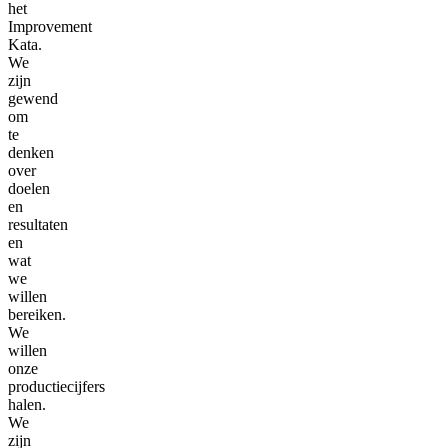
het
Improvement
Kata.
We
zijn
gewend
om
te
denken
over
doelen
en
resultaten
en
wat
we
willen
bereiken.
We
willen
onze
productiecijfers
halen.
We
zijn