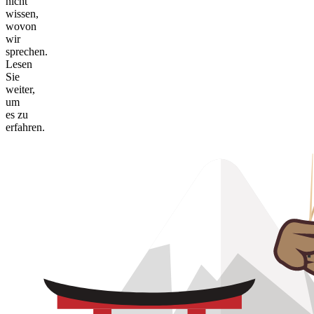
nicht
wissen,
wovon
wir
sprechen.
Lesen
Sie
weiter,
um
es zu
erfahren.