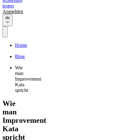
Kostenlos
testen
Anmelden
de
Home
Blog
Wie
man
Improvement
Kata
spricht
Wie
man
Improvement
Kata
spricht