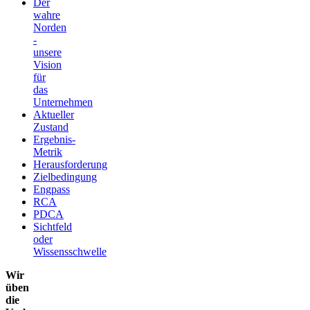
Der
wahre
Norden
-
unsere
Vision
für
das
Unternehmen
Aktueller
Zustand
Ergebnis-
Metrik
Herausforderung
Zielbedingung
Engpass
RCA
PDCA
Sichtfeld
oder
Wissensschwelle
Wir
üben
die