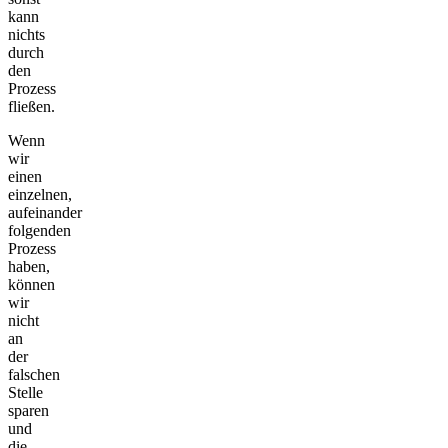
kann
nichts
durch
den
Prozess
fließen.
Wenn
wir
einen
einzelnen,
aufeinander
folgenden
Prozess
haben,
können
wir
nicht
an
der
falschen
Stelle
sparen
und
die