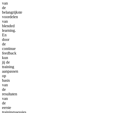
van
de
belangrijkste
voordelen
van
blended
learning.
En
door
de
continue
feedback
kun
jij de
training
aanpassen
op
basis
van
de
resultaten
van
de
eerste
trainingssessies.