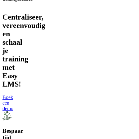
Centraliseer,
vereenvoudig
en
schaal
je
training
met
Easy
LMS!
Boek
een
demo
Bespaar
tijd