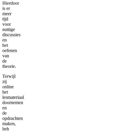
Hierdoor
is er
meer
tijd
voor
nuttige
discussies
en
het
oefenen
van
de
theorie.
Terwijl
zij
online
het
lesmateriaal
doornemen
en
de
opdrachten
maken,
heb