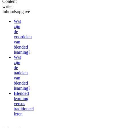
Content
writer
Inhoudsopgave
Wat
zijn
de
voordelen
van
blended
learning?
Wat
zijn
de
nadelen
van
blended
learning?
Blended
learning
versus
traditioneel
leren