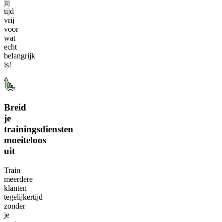
jij
tijd
vrij
voor
wat
echt
belangrijk
is!
Breid
je
trainingsdiensten
moeiteloos
uit
Train
meerdere
klanten
tegelijkertijd
zonder
je