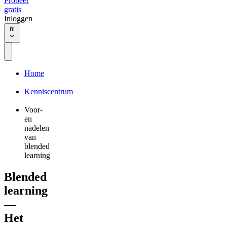
Probeer
gratis
Inloggen
nl
Home
Kenniscentrum
Voor-
en
nadelen
van
blended
learning
Blended
learning
—
Het