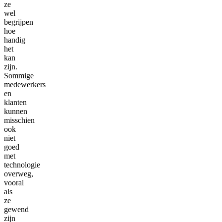
ze
wel
begrijpen
hoe
handig
het
kan
zijn.
Sommige
medewerkers
en
klanten
kunnen
misschien
ook
niet
goed
met
technologie
overweg,
vooral
als
ze
gewend
zijn