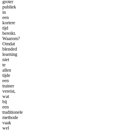
groter
publiek
in
een
kortere
tijd
bereikt.
Waarom?
Omdat
blended
learning
niet
te
allen
tijde
een
trainer
vereist,
wat
bij
een
traditionele
methode
vaak
wel