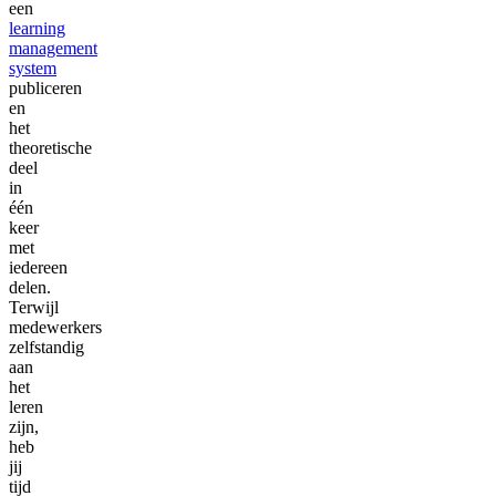
een
learning
management
system
publiceren
en
het
theoretische
deel
in
één
keer
met
iedereen
delen.
Terwijl
medewerkers
zelfstandig
aan
het
leren
zijn,
heb
jij
tijd