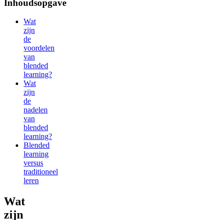
Inhoudsopgave
Wat
zijn
de
voordelen
van
blended
learning?
Wat
zijn
de
nadelen
van
blended
learning?
Blended
learning
versus
traditioneel
leren
Wat
zijn